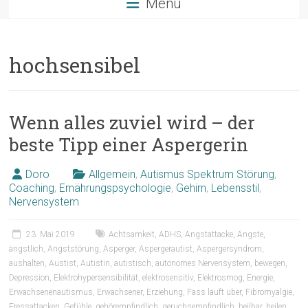
Menü
hochsensibel
Wenn alles zuviel wird – der
beste Tipp einer Aspergerin
Doro
Allgemein
,
Autismus Spektrum Störung
,
Coaching
,
Ernährungspsychologie
,
Gehirn
,
Lebensstil
,
Nervensystem
23. Mai 2019
Achtsamkeit
,
ADHS
,
Angstattacke
,
Ängste
,
ängstlich
,
Angststörung
,
Asperger
,
Aspergerautist
,
Aspergersyndrom
,
aushalten
,
Austist
,
Autistin
,
autistisch
,
autonomes Nervensystem
,
bewegen
,
Depression
,
Elektrohypersensibilität
,
elektrosensitiv
,
Elektrosmog
,
Energie
,
Erwachsenenautismus
,
Erwachsener
,
Erziehung
,
Fass läuft über
,
Fibromyalgie
,
Fressattacken
,
Gefühle
,
gehörempfindlich
,
geruchsempfindlich
,
heilbar
,
heilen
,