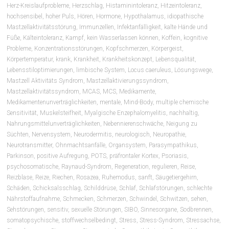
Herz-Kreislaufprobleme
,
Herzschlag
,
Histaminintoleranz
,
Hitzeintoleranz
,
hochsensibel
,
hoher Puls
,
Hören
,
Hormone
,
Hypothalamus
,
idiopathische
Mastzellaktivitätsstörung
,
Immunzellen
,
Infektanfälligkeit
,
kalte Hände und
Füße
,
Kälteintoleranz
,
Kampf
,
kein Wasserlassen können
,
Koffein
,
kognitive
Probleme
,
Konzentrationsstörungen
,
Kopfschmerzen
,
Körpergeist
,
Körpertemperatur
,
krank
,
Krankheit
,
Krankheitskonzept
,
Lebensqualität
,
Lebensstiloptimierungen
,
limbische System
,
Locus caeruleus
,
Lösungswege
,
Mastzell Aktivitäts Syndrom
,
Mastzellaktivierungssyndrom
,
Mastzellaktivitätssyndrom
,
MCAS
,
MCS
,
Medikamente
,
Medikamentenunverträglichkeiten
,
mentale
,
Mind-Body
,
multiple chemische
Sensitivität
,
Muskelsteifheit
,
Myalgische Enzephalomyelitis
,
nachhaltig
,
Nahrungsmittelunverträglichkeiten
,
Nebennierenschwäche
,
Neigung zu
Süchten
,
Nervensystem
,
Neurodermitis
,
neurologisch
,
Neuropathie
,
Neurotransmitter
,
Ohnmachtsanfälle
,
Organsystem
,
Parasympathikus
,
Parkinson
,
positive Aufregung
,
POTS
,
präfrontaler Kortex
,
Psoriasis
,
psychosomatische
,
Raynaud-Syndrom
,
Regeneration
,
regulieren
,
Reise
,
Reizblase
,
Reize
,
Riechen
,
Rosazea
,
Ruhemodus
,
sanft
,
Säugetiergehirn
,
Schäden
,
Schicksalsschlag
,
Schilddrüse
,
Schlaf
,
Schlafstörungen
,
schlechte
Nährstoffaufnahme
,
Schmecken
,
Schmerzen
,
Schwindel
,
Schwitzen
,
sehen
,
Sehstörungen
,
sensitiv
,
sexuelle Störungen
,
SIBO
,
Sinnesorgane
,
Sodbrennen
,
somatopsychische
,
stoffwechselbedingt
,
Stress
,
Stress-Syndrom
,
Stressachse
,