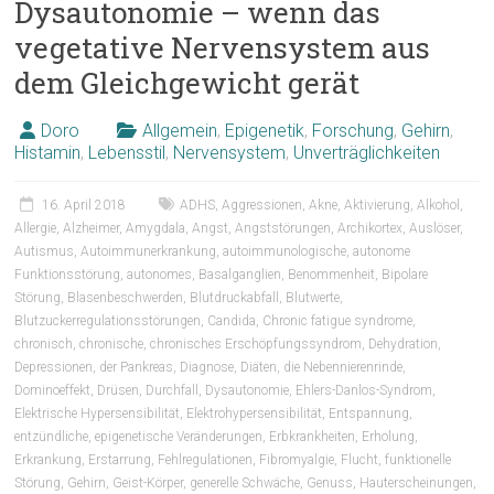
Dysautonomie – wenn das
vegetative Nervensystem aus
dem Gleichgewicht gerät
Doro
Allgemein
,
Epigenetik
,
Forschung
,
Gehirn
,
Histamin
,
Lebensstil
,
Nervensystem
,
Unverträglichkeiten
16. April 2018
ADHS
,
Aggressionen
,
Akne
,
Aktivierung
,
Alkohol
,
Allergie
,
Alzheimer
,
Amygdala
,
Angst
,
Angststörungen
,
Archikortex
,
Auslöser
,
Autismus
,
Autoimmunerkrankung
,
autoimmunologische
,
autonome
Funktionsstörung
,
autonomes
,
Basalganglien
,
Benommenheit
,
Bipolare
Störung
,
Blasenbeschwerden
,
Blutdruckabfall
,
Blutwerte
,
Blutzuckerregulationsstörungen
,
Candida
,
Chronic fatigue syndrome
,
chronisch
,
chronische
,
chronisches Erschöpfungssyndrom
,
Dehydration
,
Depressionen
,
der Pankreas
,
Diagnose
,
Diäten
,
die Nebennierenrinde
,
Dominoeffekt
,
Drüsen
,
Durchfall
,
Dysautonomie
,
Ehlers-Danlos-Syndrom
,
Elektrische Hypersensibilität
,
Elektrohypersensibilität
,
Entspannung
,
entzündliche
,
epigenetische Veränderungen
,
Erbkrankheiten
,
Erholung
,
Erkrankung
,
Erstarrung
,
Fehlregulationen
,
Fibromyalgie
,
Flucht
,
funktionelle
Störung
,
Gehirn
,
Geist-Körper
,
generelle Schwäche
,
Genuss
,
Hauterscheinungen
,