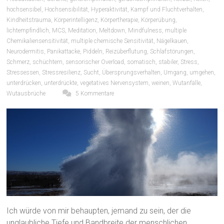
hochsensibel
,
Hochsensibilität
,
Hyperaktivität
,
Kampf und Fluchtverhalten
,
Kindheitstrauma
,
Körperintelligenz
,
Körpertherapie
,
Körperübung
,
lichtempfindlich
,
MCS
,
Meditation
,
Meltdown
,
Mindfulness
,
multiple
Chemikaliensensitivität
,
multiple chemische Sensitivität
,
Nägelkauen
,
Neurodermitis
,
Panikattacke
,
Piddeln
,
Reizüberflutung
,
Schlafstörungen
,
Schmerz
,
schüchtern
,
sensorischer Overload
,
somatisch
,
stabiler
,
Stress
,
Stressessen
,
Stressresilienz
,
Sucht
,
Übersprungsverhalten
,
Umgang
,
umgehen
,
unterdrücken
,
unterdrückte
,
vegetatives Nervensystem
,
weinen
,
Wutanfälle
,
Wutausbrüche
5 Kommentare
Ich würde von mir behaupten, jemand zu sein, der die
unglaubliche Tiefe und Bandbreite der menschlichen