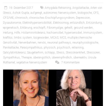
19. Dezember 2017
Amygdala Retraining
,
Angstattacke
,
Arten von
Stress
,
Ashok Gupta
,
aufgeregt
,
autonomes Nervensystem
,
biologische
,
CFS
,
CFS/ME
,
chronisch
,
chronisches Erschöpfungssyndrom
,
Depression
,
Dysautonomie
,
Elektrohypersensibilität
,
Elektrosmog
,
entzündlich
,
Entzündung
,
epigenetisch
,
Erklärung
,
erschöpft
,
Fibromyalgie
,
geheilt
,
gesund werden
,
Heilung
,
Hilfe
,
Histaminintoleranz
,
hochsensibel
,
hypersensibel
,
Immunsystem
,
kraftlos
,
limbic system
,
losgeworden
,
MCAS
,
MCS
,
multiple chemische
Sensitivität
,
Nervenbahnen
,
nervös
,
neuronal pathways
,
neurophysiologische
,
Panikattacke
,
Parasympathikus
,
physisch
,
psychisch
,
retraining
,
Salicylatintoleranz
,
Säugetierhirn
,
schlapp
,
Stress
,
Stresskrankheit
,
Stressoren
,
Sympathikus
,
Therapie
,
überängstlich
,
überempfindlich
,
überreaktiv
,
Ursula
Rothamel
,
vegetative Nervensystem
7 Kommentare