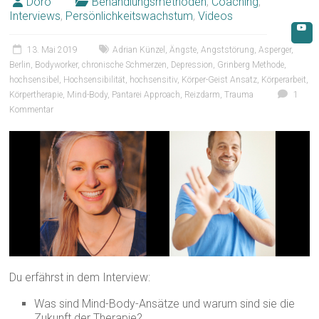
Doro
Behandlungsmethoden
,
Coaching
,
Interviews
,
Persönlichkeitswachstum
,
Videos
13. Mai 2019
Adrian Künzel
,
Ängste
,
Angststörung
,
Asperger
,
Berlin
,
Bodyworker
,
chronische Schmerzen
,
Depression
,
Grinberg Methode
,
hochsensibel
,
Hochsensibilität
,
hochsensitiv
,
Körper-Geist Ansatz
,
Körperarbeit
,
Körpertherapie
,
Mind-Body
,
Pantarei Approach
,
Reizdarm
,
Trauma
1
Kommentar
Du erfährst in dem Interview:
Was sind Mind-Body-Ansätze und warum sind sie die
Zukunft der Therapie?