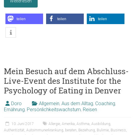
Weiterlesen
teilen
teilen
teilen
Mein Besuch auf dem Abschluss-
Live-Event des Institute for the
Psychology of Eating in Denver
Doro
Allgemein
,
Aus dem Alltag
,
Coaching
,
Ernährung
,
Persönlichkeitswachstum
,
Reisen
10. Juni 2017
Allergie
,
Amerika
,
Asthma
,
Ausbildung
,
Authentizität
,
Autoimmunerkrankung
,
beraten
,
Beziehung
,
Bulimie
,
Business
,