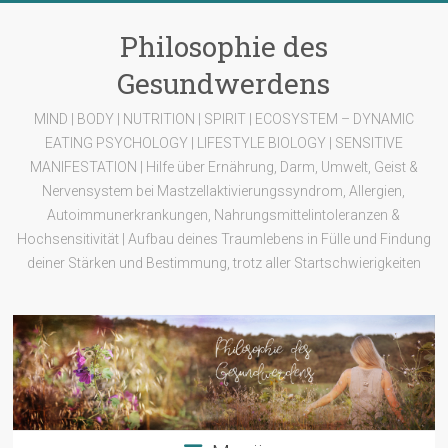
Zum
Inhalt
Philosophie des
springen
Gesundwerdens
MIND | BODY | NUTRITION | SPIRIT | ECOSYSTEM – DYNAMIC
EATING PSYCHOLOGY | LIFESTYLE BIOLOGY | SENSITIVE
MANIFESTATION | Hilfe über Ernährung, Darm, Umwelt, Geist &
Nervensystem bei Mastzellaktivierungssyndrom, Allergien,
Autoimmunerkrankungen, Nahrungsmittelintoleranzen &
Hochsensitivität | Aufbau deines Traumlebens in Fülle und Findung
deiner Stärken und Bestimmung, trotz aller Startschwierigkeiten