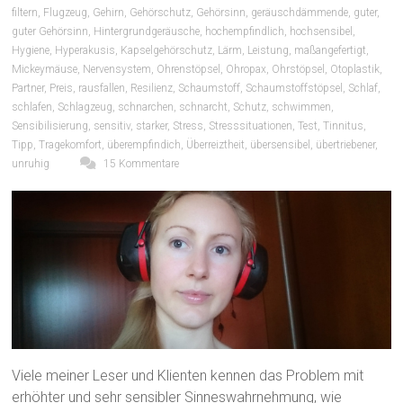
filtern
,
Flugzeug
,
Gehirn
,
Gehörschutz
,
Gehörsinn
,
geräuschdämmende
,
guter
,
guter Gehörsinn
,
Hintergrundgeräusche
,
hochempfindlich
,
hochsensibel
,
Hygiene
,
Hyperakusis
,
Kapselgehörschutz
,
Lärm
,
Leistung
,
maßangefertigt
,
Mickeymäuse
,
Nervensystem
,
Ohrenstöpsel
,
Ohropax
,
Ohrstöpsel
,
Otoplastik
,
Partner
,
Preis
,
rausfallen
,
Resilienz
,
Schaumstoff
,
Schaumstoffstöpsel
,
Schlaf
,
schlafen
,
Schlagzeug
,
schnarchen
,
schnarcht
,
Schutz
,
schwimmen
,
Sensibilisierung
,
sensitiv
,
starker
,
Stress
,
Stresssituationen
,
Test
,
Tinnitus
,
Tipp
,
Tragekomfort
,
überempfindich
,
Überreiztheit
,
übersensibel
,
übertriebener
,
unruhig
15 Kommentare
Viele meiner Leser und Klienten kennen das Problem mit
erhöhter und sehr sensibler Sinneswahrnehmung, wie