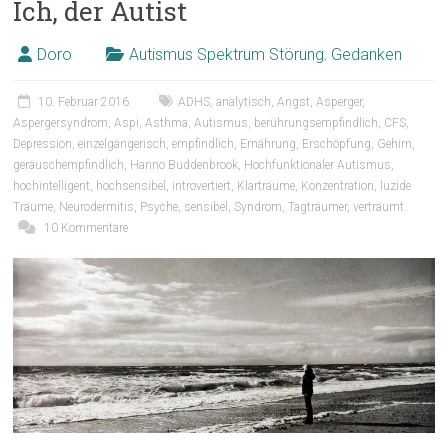
Ich, der Autist
Doro
Autismus Spektrum Störung
,
Gedanken
10. Februar 2016
ADHS
,
analytisch
,
Angst
,
Asperger
,
Aspergersyndrom
,
Aspi
,
Asthma
,
Autismus
,
berührungsempfindlich
,
CFS
,
Depression
,
einzelgängerisch
,
empfindlich
,
Ernährung
,
Erschöpfung
,
Gehirn
,
geräuschempfindlich
,
Hanno Buddenbrook
,
Hochfunktionaler Autismus
,
hochintelligent
,
hochsensibel
,
introvertiert
,
Klarträume
,
Konzentration
,
luzide
Träume
,
Neurodermitis
,
Psyche
,
sensibel
,
Syndrom
,
Tagträumer
,
verträumt
10 Kommentare