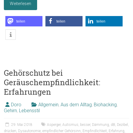
Weiterlesen
teilen
teilen
teilen
Gehörschutz bei
Geräuschempfindlichkeit:
Erfahrungen
Doro
Allgemein
,
Aus dem Alltag
,
Biohacking
,
Gehirn
,
Lebensstil
29. Mai 2018
Asperger
,
Autismus
,
besser
,
Dämmung
,
dB
,
Dezibel
,
drücken
,
Dysautonomie
,
empfindlicher Gehörsinn
,
Empfindlichkeit
,
Erfahrung
,