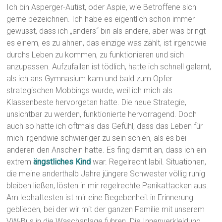
Ich bin Asperger-Autist, oder Aspie, wie Betroffene sich
gerne bezeichnen. Ich habe es eigentlich schon immer
gewusst, dass ich „anders“ bin als andere, aber was bringt
es einem, es zu ahnen, das einzige was zählt, ist irgendwie
durchs Leben zu kommen, zu funktionieren und sich
anzupassen. Aufzufallen ist tödlich, hatte ich schnell gelernt,
als ich ans Gymnasium kam und bald zum Opfer
strategischen Mobbings wurde, weil ich mich als
Klassenbeste hervorgetan hatte. Die neue Strategie,
unsichtbar zu werden, funktionierte hervorragend. Doch
auch so hatte ich oftmals das Gefühl, dass das Leben für
mich irgendwie schwieriger zu sein schien, als es bei
anderen den Anschein hatte. Es fing damit an, dass ich ein
extrem
ängstliches Kind
war. Regelrecht labil. Situationen,
die meine anderthalb Jahre jüngere Schwester völlig ruhig
bleiben ließen, lösten in mir regelrechte Panikattacken aus.
Am lebhaftesten ist mir eine Begebenheit in Erinnerung
geblieben, bei der wir mit der ganzen Familie mit unserem
VW-Bus in die Waschanlage fuhren. Die Innenverkleidung