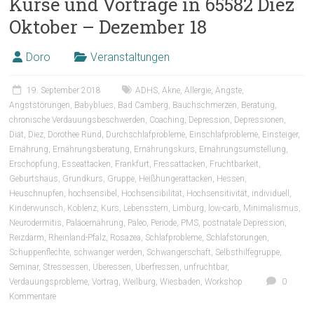
Kurse und Vorträge in 65582 Diez
Oktober – Dezember 18
Doro
Veranstaltungen
19. September 2018
ADHS
,
Akne
,
Allergie
,
Ängste
,
Angststörungen
,
Babyblues
,
Bad Camberg
,
Bauchschmerzen
,
Beratung
,
chronische Verdauungsbeschwerden
,
Coaching
,
Depression
,
Depressionen
,
Diät
,
Diez
,
Dorothee Rund
,
Durchschlafprobleme
,
Einschlafprobleme
,
Einsteiger
,
Ernährung
,
Ernährungsberatung
,
Ernährungskurs
,
Ernährungsumstellung
,
Erschöpfung
,
Esseattacken
,
Frankfurt
,
Fressattacken
,
Fruchtbarkeit
,
Geburtshaus
,
Grundkurs
,
Gruppe
,
Heißhungerattacken
,
Hessen
,
Heuschnupfen
,
hochsensibel
,
Hochsensibilität
,
Hochsensitivität
,
individuell
,
Kinderwunsch
,
Koblenz
,
Kurs
,
Lebensstern
,
Limburg
,
low-carb
,
Minimalismus
,
Neurodermitis
,
Paläoernährung
,
Paleo
,
Periode
,
PMS
,
postnatale Depression
,
Reizdarm
,
Rheinland-Pfalz
,
Rosazea
,
Schlafprobleme
,
Schlafstörungen
,
Schuppenflechte
,
schwanger werden
,
Schwangerschaft
,
Selbsthilfegruppe
,
Seminar
,
Stressessen
,
Überessen
,
Überfressen
,
unfruchtbar
,
Verdauungsprobleme
,
Vortrag
,
Weilburg
,
Wiesbaden
,
Workshop
0
Kommentare