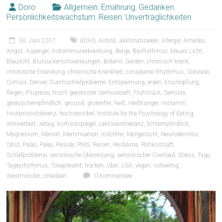
Doro
Allgemein
,
Ernährung
,
Gedanken
,
Persönlichkeitswachstum
,
Reisen
,
Unverträglichkeiten
30. Juni 2017
ADHS
,
Airbnb
,
akklimatisieren
,
Allergie
,
Amerika
,
Angst
,
Asperger
,
Autoimmunerkrankung
,
Berge
,
Biorhythmus
,
blaues Licht
,
Blaulicht
,
Blutzuckerschwankungen
,
Botanic Garden
,
chronisch krank
,
chronische Erkankung
,
chronische Krankheit
,
circadianer Rhythmus
,
Colorado
,
Cortisol
,
Denver
,
Durchschlafprobleme
,
Entspannung
,
erden
,
Erschöpfung
,
fliegen
,
Flugreise
,
frisch gepresster Gemüsesaft
,
Frühstück
,
Gemüse
,
geräuschempfindlich
,
gesund
,
glutenfrei
,
heiß
,
Heißhunger
,
Histamin
,
Histaminintoleranz
,
hochsensibel
,
Institute for the Psychology of Eating
,
introvertiert
,
Jetlag
,
Kortisolspiegel
,
Laktoseintoleranz
,
lichtempfindlich
,
Magnesium
,
Mariott
,
Menstruation
,
milchfrei
,
Morgenlicht
,
Neurodermitis
,
Obst
,
Paläo
,
Paleo
,
Periode
,
PMS
,
Reisen
,
Reizklima
,
Rohkostsaft
,
Schlafprobleme
,
sensorische Überreizung
,
sensorischer Overload
,
Stress
,
Tage
,
Tagesrhythmus
,
Toxaprevent
,
trocken
,
Uber
,
USA
,
vegan
,
vollwertig
,
Westminster
,
zirkadian
0 Kommentare