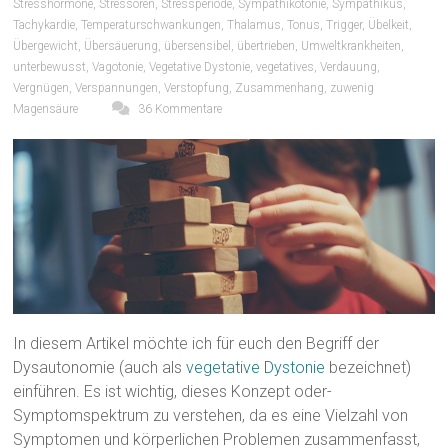
Stresshormone
,
Stressoren
,
Stressperiode
,
Sympathikotonie
,
Sympathikus
,
Tachykardie
,
Temperaturschwankungen
,
Thalamus
,
Tonus
,
Trigger
,
Übelkeit
,
Übergewicht
,
Übersäuerung
,
übersensibel
,
übertrieben
,
Umweltkrankheiten
,
unterbewusst
,
Vagotonie
,
Vegetative Dystonie
,
vegetatives
,
Verdauung
,
Vergnügen
,
Verspannungen
,
Verstopfung
,
Zusammenhang
,
zuwenig
Magensäure
36 Kommentare
In diesem Artikel möchte ich für euch den Begriff der
Dysautonomie (auch als
vegetative Dystonie
bezeichnet)
einführen. Es ist wichtig, dieses Konzept oder-
Symptomspektrum zu verstehen, da es eine Vielzahl von
Symptomen und körperlichen Problemen zusammenfasst,