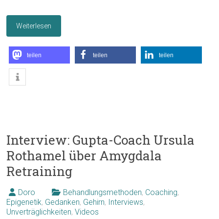
Weiterlesen
teilen
teilen
teilen
Interview: Gupta-Coach Ursula
Rothamel über Amygdala
Retraining
Doro
Behandlungsmethoden
,
Coaching
,
Epigenetik
,
Gedanken
,
Gehirn
,
Interviews
,
Unverträglichkeiten
,
Videos