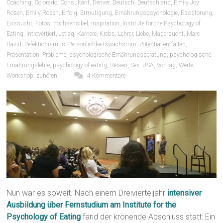
Coaching
,
Colorado
,
Consultant
,
Denver
,
Deutsch
,
Deutschland
,
Emily Joy
Rosen
,
Emily Rosen
,
Erfolg
,
Ermutigung
,
Ernährungspsychologie
,
Essstörung
,
Esssucht
,
Fotos
,
hochsensibel
,
Inspiration
,
Institute for the Psychology of
Eating
,
introvertiert
,
Jetlag
,
Karriere
,
Krebs
,
Lehrer
,
Liebe
,
Magersucht
,
Marc
David
,
Pefektionismus
,
Persönlichkeitswachstum
,
Potential entfalten
,
Präsentation
,
Probleme
,
psychologische Ernährungsberatung
,
psychologische
Ernährungslehre
,
psychology of eating
,
Reisen
,
Sex
,
USA
,
Vortrag
,
Werte
,
Workshop
,
zuhören
4 Kommentare
Nun war es soweit. Nach einem Dreivierteljahr
intensiver
Ausbildung über Fernstudium am Institute for the
Psychology of Eating
fand der krönende Abschluss statt: Ein