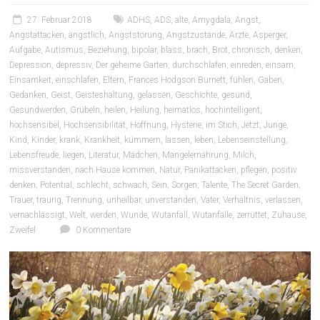
27. Februar 2018
ADHS
,
ADS
,
alte
,
Amygdala
,
Angst
,
Angstattacken
,
ängstlich
,
Angststörung
,
Angstzustände
,
Ärzte
,
Asperger
,
Aufgabe
,
Autismus
,
Beziehung
,
bipolar
,
blass
,
brach
,
Brot
,
chronisch
,
denken
,
Depression
,
depressiv
,
Der geheime Garten
,
durchschlafen
,
einreden
,
einsam
,
Einsamkeit
,
einschlafen
,
Eltern
,
Frances Hodgson Burnett
,
fühlen
,
Gaben
,
Gedanken
,
Geist
,
Geisteshaltung
,
gelassen
,
Geschichte
,
gesund
,
Gesundwerden
,
Grübeln
,
heilen
,
Heilung
,
heimatlos
,
hochintelligent
,
hochsensibel
,
Hochsensibilität
,
Hoffnung
,
Hysterie
,
im Stich
,
Jetzt
,
Junge
,
Kind
,
Kinder
,
krank
,
Krankheit
,
kümmern
,
lassen
,
leben
,
Lebenseinstellung
,
Lebensfreude
,
liegen
,
Literatur
,
Mädchen
,
Mangelernährung
,
Milch
,
missverstanden
,
nach Hause kommen
,
Natur
,
Panikattacken
,
pflegen
,
positiv
denken
,
Potential
,
schlecht
,
schwach
,
Sein
,
Sorgen
,
Talente
,
The Secret Garden
,
Trauer
,
traurig
,
Trennung
,
unheilbar
,
unverstanden
,
Vater
,
Verhältnis
,
verlassen
,
vernachlässigt
,
Welt
,
werden
,
Wunde
,
Wutanfall
,
Wutanfälle
,
zerrüttet
,
Zuhause
,
Zweifel
0 Kommentare