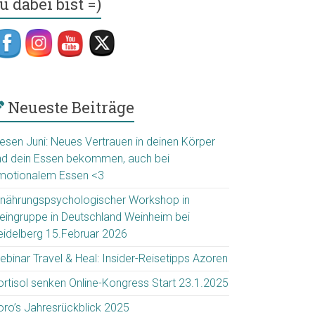
u dabei bist =)
Neueste Beiträge
iesen Juni: Neues Vertrauen in deinen Körper
nd dein Essen bekommen, auch bei
motionalem Essen <3
rnährungspsychologischer Workshop in
leingruppe in Deutschland Weinheim bei
eidelberg 15.Februar 2026
ebinar Travel & Heal: Insider-Reisetipps Azoren
ortisol senken Online-Kongress Start 23.1.2025
oro’s Jahresrückblick 2025