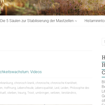
Die 5 Säulen zur Stabilisierung der Mastzellen ~
Histaminint
H
H
C
ichkeitswachstum
,
Videos
B
rkrankung
,
chronisch krank
,
chronische
,
chronische Krankheit
,
B
en
,
Hoffnung
,
Lebensfreude
,
Lebensqualität
,
Leid
,
Leiden
,
Philosophie des
Li
ituell
,
sterben
,
traurig
,
Trost
,
umbringen
,
verloren
,
Verständnis
,
Gu
öf