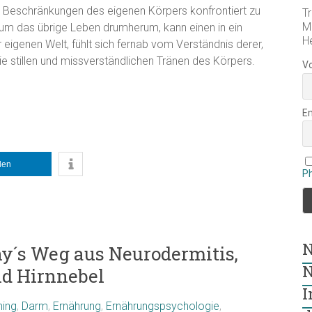
 Beschränkungen des eigenen Körpers konfrontiert zu
Tr
M
ts um das übrige Leben drumherum, kann einen in ein
H
 eigenen Welt, fühlt sich fernab vom Verständnis derer,
e stillen und missverständlichen Tränen des Körpers.
V
E
ilen
P
N
ny´s Weg aus Neurodermitis,
N
nd Hirnnebel
I
ing
,
Darm
,
Ernährung
,
Ernährungspsychologie
,