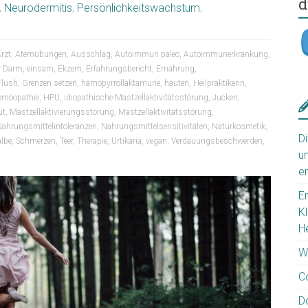
d
,
Neurodermitis
,
Persönlichkeitswachstum
,
rzt
,
Atemübungen
,
Ausschlag
,
Autoimmun paleo
,
Autoimmunerkrankung
,
r Darm
,
einsam
,
Ekzem
,
Erfahrungsbericht
,
Ernährung
,
Flush
,
Grenzen setzen
,
hämopyrrollaktamurie
,
häuten
,
Heilpraktikerin
,
möopathie
,
HPU
,
idiopathische Mastzellaktivitätsstörung
,
Jucken
,
ut
,
Mastzellaktivierungsstörung
,
Mastzellaktivitätsstörung
,
ahrungsmittelintoleranzen
,
Nahrungsmittelsensitivitäten
,
Naturkosmetik
,
D
albe
,
Schmerzen
,
Teer
,
Therapie
,
Urtikaria
,
vegan
,
Verdauungsbeschwerden
,
u
e
E
K
H
W
C
D