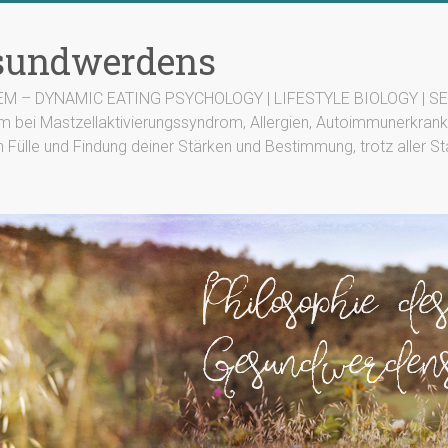
esundwerdens
TEM – DYNAMIC EATING PSYCHOLOGY | LIFESTYLE BIOLOGY | SEN
m bei Mastzellaktivierungssyndrom, Allergien, Autoimmunerkrank
n Fülle und Findung deiner Stärken und Bestimmung, trotz aller St