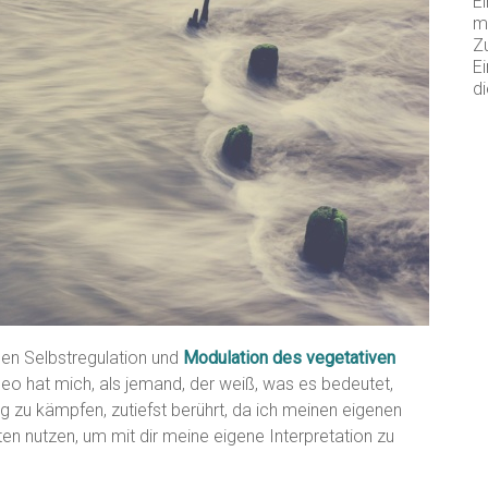
Ei
m
Z
Ei
di
hen Selbstregulation und
Modulation des vegetativen
eo hat mich, als jemand, der weiß, was es bedeutet,
g zu kämpfen, zutiefst berührt, da ich meinen eigenen
en nutzen, um mit dir meine eigene Interpretation zu