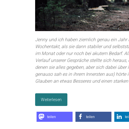
Jenny und ich haben ziemlich genau ein Jahr 
Wochentakt, als sie dann stabiler und selbsts
im Monat oder nur noch bei akutem Bedarf. Al
Verlauf unserer Gespräche stellte sich heraus, 
denen sie alles gegeben, aber sich dabei über i
genauso sah es in ihrem Innersten aus) hörte i
Glauben an etwas Besseres und einen starken 
Weiterlesen
teilen
teilen
te