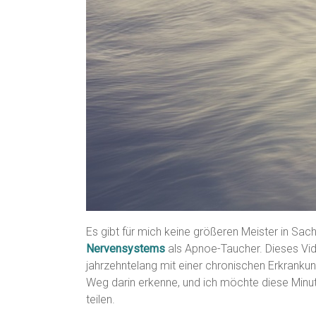
Es gibt für mich keine größeren Meister in Sac
Nervensystems
als Apnoe-Taucher. Dieses Vid
jahrzehntelang mit einer chronischen Erkrankun
Weg darin erkenne, und ich möchte diese Minut
teilen.