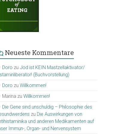
Neueste Kommentare
Doro
zu
Jod ist KEIN Mastzellaktivator/
staminliberator! (Buchvorstellung)
Doro
zu
Willkommen!
Marina
zu
Willkommen!
Die Gene sind unschuldig – Philosophie des
esundwerdens
zu
Die Auswirkungen von
ntihistaminika und anderen Medikamenten auf
nser Immun-, Organ- und Nervensystem