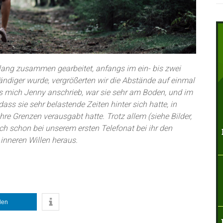
lang zusammen gearbeitet, anfangs im ein- bis zwei
tändiger wurde, vergrößerten wir die Abstände auf einmal
s mich Jenny anschrieb, war sie sehr am Boden, und im
dass sie sehr belastende Zeiten hinter sich hatte, in
hre Grenzen verausgabt hatte. Trotz allem (siehe Bilder,
ch schon bei unserem ersten Telefonat bei ihr den
inneren Willen heraus.
ilen