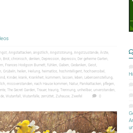
deos
ngst
,
Angstattacken
,
ängstlich
,
Angststörung
,
Angstzustände
,
Ärzte
,
h
,
Brot
,
chronisch
,
denken
,
Depression
,
depressiv
,
Der geheime Garten
,
ern
,
Frances Hodgson Burnett
,
fühlen
,
Gaben
,
Gedanken
,
Geist
,
n
,
Grübeln
,
heilen
,
Heilung
,
heimatlos
,
hochintelligent
,
hochsensibel
,
Hi
ind
,
Kinder
,
krank
,
Krankheit
,
kümmern
,
lassen
,
leben
,
Lebenseinstellung
,
lch
,
missverstanden
,
nach Hause kommen
,
Natur
,
Panikattacken
,
pflegen
,
ente
,
The Secret Garden
,
Trauer
,
traurig
,
Trennung
,
unheilbar
,
unverstanden
,
de
,
Wutanfall
,
Wutanfälle
,
zerrüttet
,
Zuhause
,
Zweifel
0
G
A
u