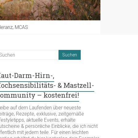
oleranz, MCAS
aut-Darm-Hirn-,
ochsensibilitäts- & Mastzell-
ommunity – kostenfrei!
leibe auf dem Laufenden über neueste
eiträge, Rezepte, exklusive, zeitgemäße
festyletipps, aktuelle Events, erhalte
tscheine & persönliche Einblicke, die ich nicht
fentlich mit jedem teile. Für einen leichten