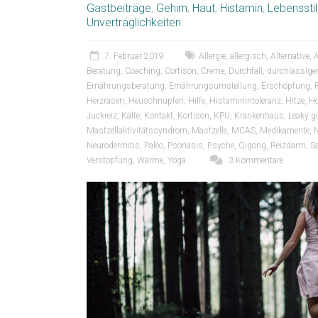
Gastbeiträge
,
Gehirn
,
Haut
,
Histamin
,
Lebensstil
Unverträglichkeiten
7. Februar 2019
Allergie
,
allergisch
,
Alternative
,
A
Beratung
,
Coaching
,
Cortison
,
Creme
,
Durchfall
,
durchlässige
Ernährungsberatung
,
Ernährungsumstellung
,
Erschöpfung
,
Herzrasen
,
Heuschnupfen
,
Hilfe
,
Histaminintoleranz
,
Hitze
,
Ho
Juckreiz
,
Kälte
,
Kontakt
,
Kortison
,
KPU
,
Krankenhaus
,
Leaky g
Mastzellaktivitätssyndrom
,
Mastzelle
,
MCAS
,
Medikamente
,
N
Neurodermitis
,
Paleo
,
Psoriasis
,
Psyche
,
Qigong
,
Reizdarm
,
S
Verstopfung
,
Wärme
,
Yoga
3 Kommentare