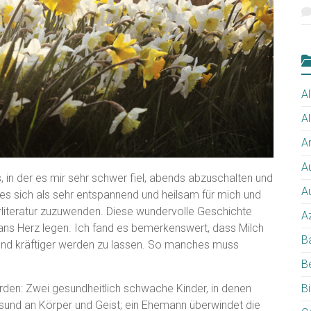
Al
A
Ar
A
 in der es mir sehr schwer fiel, abends abzuschalten und
A
 es sich als sehr entspannend und heilsam für mich und
rliteratur zuzuwenden. Diese wundervolle Geschichte
A
ns Herz legen. Ich fand es bemerkenswert, dass Milch
B
 und kräftiger werden zu lassen. So manches muss
B
B
den: Zwei gesundheitlich schwache Kinder, in denen
sund an Körper und Geist; ein Ehemann überwindet die