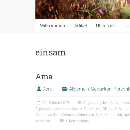
Willkommen
Artikel
Über mich
~ 
einsam
Ama
Doro
Allgemein
,
Gedanken
,
Persönl
21. Februar 2019
Angst
,
aufgeben
,
Autoimmune
Depression
,
depressiv
,
einsam
,
Einsamkeit
,
Glaube
,
Hilfe
,
hoff
Gesundwerdens
,
Schmerz
,
Schmerzen
,
Sinn
,
Spiritualität
,
spir
verstehen
0 Kommentare