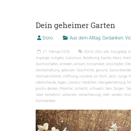
Dein geheimer Garten
Doro
Aus dem Alltag
,
Gedanken
,
Vi
27. Februar 2018
ADHS
,
ADS
,
alte
,
Amygdala
,
A
Asperger
,
Aufgabe
,
Autismus
,
Beziehung
,
bipolar
,
blass
,
brac
durchschlafen
,
einreden
,
einsam
,
Einsamkeit
,
einschlafen
,
Elt
Geisteshaltung
,
gelassen
,
Geschichte
,
gesund
,
Gesundwerde
Hochsensibilität
,
Hoffnung
,
Hysterie
,
im Stich
,
Jetzt
,
Junge
,
K
Lebensfreude
,
liegen
,
Literatur
,
Mädchen
,
Mangelernährung
,
Mi
positiv denken
,
Potential
,
schlecht
,
schwach
,
Sein
,
Sorgen
,
Tal
Vater
,
Verhältnis
,
verlassen
,
vernachlässigt
,
Welt
,
werden
,
Wun
Kommentare