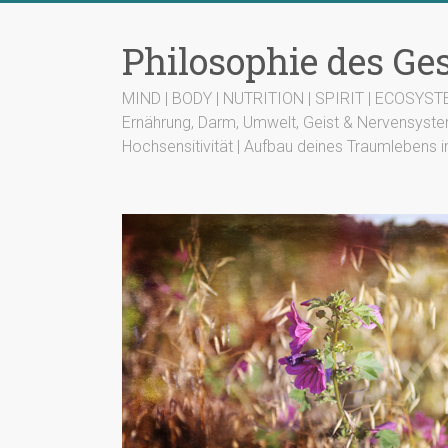
Zum
Inhalt
Philosophie des G
springen
MIND | BODY | NUTRITION | SPIRIT | ECOSYS
Ernährung, Darm, Umwelt, Geist & Nervensyste
Hochsensitivität | Aufbau deines Traumlebens i