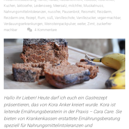
Kuchen
,
laktosefrei
,
Leidensweg
,
Meersalz
,
milchfrei
,
Muskatnuss
,
Nahrungsmittelintoleranzen
,
nussfrei
,
Pausenbrot
,
Reismehl
,
Reizdarm
,
Reizdarm.one
,
Rezept
,
Rum
,
süß
,
Vanilleschote
,
Vanillezucker
,
vegan-machbar
,
Verdauungserkrankungen
,
Weinsteinpackpulver
,
weiter
,
Zimt
,
zuckerfrei-
machbar
4 Kommentare
Hallo ihr Lieben! Heute darf ich euch ein Gastrezept
präsentieren, das von Kora Anker kreiert wurde. Kora ist
leitende Ernährungsberaterin in der Praxis – Cara Care. Sie
bieten von Krankenkassen erstattete Ernährungsberatung
speziell für Nahrungsmittelintoleranzen und