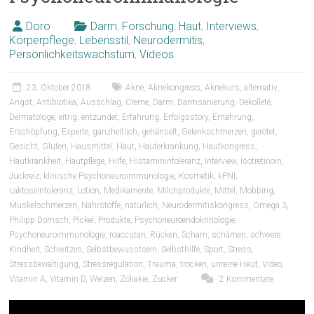
Doro
Darm
,
Forschung
,
Haut
,
Interviews
,
Körperpflege
,
Lebensstil
,
Neurodermitis
,
Persönlichkeitswachstum
,
Videos
23. Oktober 2018
Akne
,
Aknekongress
,
Aknekurs
,
alternativ
,
Angst
,
Antibiotika
,
Ausschlag
,
Creme
,
Darm
,
Darmsanierung
,
Dekolleté
,
Dermatologe
,
eitrig
,
entzündet
,
Erfahrung
,
Erfolgsstory
,
Ernährung
,
Erschöpfung
,
Experte
,
ganzheitlich
,
gehänselt
,
Gelenkschmerzen
,
gerötet
,
Gesicht
,
Gluten
,
Hausmittel
,
Haut
,
Hauterkrankung
,
Hautkongress
,
Hautkrankheit
,
Hautpflege
,
Hilfe
,
Histaminintoleranz
,
Interview
,
Isotretinoin
,
Juckreiz
,
klinische Psychoneuroimmunologie
,
Kosmetik
,
kPNI
,
Laktoseintoleranz
,
Lotion
,
Medikamente
,
Milchprodukte
,
Mittel
,
Mobbing
,
Muskelschmerzen
,
Nährstoffe
,
natürlich
,
Neurodermitiskongress
,
Omega 3
,
Philipp Domsch
,
Pickel
,
Produkte
,
Psychoneuroendokrinologie
,
Psychoneuroimmunologie
,
roaccutan
,
Rücken
,
Scham
,
schämen
,
schwere
Kindheit
,
Schwitzen
,
Selbstbewusstsein
,
Selbsthilfe
,
Sport
,
Stress
,
Stressbewältigung
,
Stressregulation
,
Trauma
,
trocken
,
unreine Haut
,
Video
,
Vitamin A
,
Vitamin D
,
Weizen
,
Zöliakie
,
Zucker
2 Kommentare