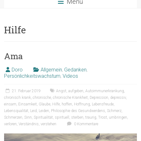
Menü
Hilfe
Ama
Doro
Allgemein
,
Gedanken
,
Persönlichkeitswachstum
,
Videos
21. Februar 2019
Angst
,
aufgeben
,
Autoimmunerkrankung
,
chronisch krank
,
chronische
,
chronische Krankheit
,
Depression
,
depressiv
,
einsam
,
Einsamkeit
,
Glaube
,
Hilfe
,
hoffen
,
Hoffnung
,
Lebensfreude
,
Lebensqualität
,
Leid
,
Leiden
,
Philosophie des Gesundwerdens
,
Schmerz
,
Schmerzen
,
Sinn
,
Spiritualität
,
spirituell
,
sterben
,
traurig
,
Trost
,
umbringen
,
verloren
,
Verständnis
,
verstehen
0 Kommentare