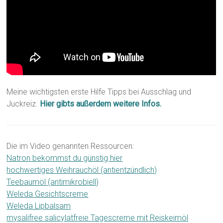
Meine wichtigsten erste Hilfe Tipps bei Ausschlag und
Juckreiz.
Hier gibts außerdem weitere Infos.
Die im Video genannten Ressourcen:
Natron bekommst du günstig hier
hochwertiges Weihrauchöl (antientzündlich)
Teebaumöl (antimikrobiell)
Weleda Gesichtscreme
Weleda Lipbalsam
mysalifree salicylatfreie Tagescreme mit Reiskeimöl