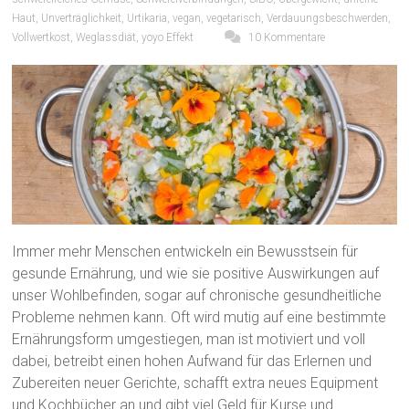
Haut
,
Unverträglichkeit
,
Urtikaria
,
vegan
,
vegetarisch
,
Verdauungsbeschwerden
,
Vollwertkost
,
Weglassdiät
,
yoyo Effekt
10 Kommentare
Immer mehr Menschen entwickeln ein Bewusstsein für
gesunde Ernährung, und wie sie positive Auswirkungen auf
unser Wohlbefinden, sogar auf chronische gesundheitliche
Probleme nehmen kann. Oft wird mutig auf eine bestimmte
Ernährungsform umgestiegen, man ist motiviert und voll
dabei, betreibt einen hohen Aufwand für das Erlernen und
Zubereiten neuer Gerichte, schafft extra neues Equipment
und Kochbücher an und gibt viel Geld für Kurse und