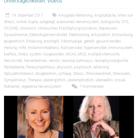
Unverträglichkeiten
,
Videos
19. Dezember 2017
Amygdala Retraining
,
Angstattacke
,
Arten von
Stress
,
Ashok Gupta
,
aufgeregt
,
autonomes Nervensystem
,
biologische
,
CFS
,
CFS/ME
,
chronisch
,
chronisches Erschöpfungssyndrom
,
Depression
,
Dysautonomie
,
Elektrohypersensibilität
,
Elektrosmog
,
entzündlich
,
Entzündung
,
epigenetisch
,
Erklärung
,
erschöpft
,
Fibromyalgie
,
geheilt
,
gesund werden
,
Heilung
,
Hilfe
,
Histaminintoleranz
,
hochsensibel
,
hypersensibel
,
Immunsystem
,
kraftlos
,
limbic system
,
losgeworden
,
MCAS
,
MCS
,
multiple chemische
Sensitivität
,
Nervenbahnen
,
nervös
,
neuronal pathways
,
neurophysiologische
,
Panikattacke
,
Parasympathikus
,
physisch
,
psychisch
,
retraining
,
Salicylatintoleranz
,
Säugetierhirn
,
schlapp
,
Stress
,
Stresskrankheit
,
Stressoren
,
Sympathikus
,
Therapie
,
überängstlich
,
überempfindlich
,
überreaktiv
,
Ursula
Rothamel
,
vegetative Nervensystem
7 Kommentare