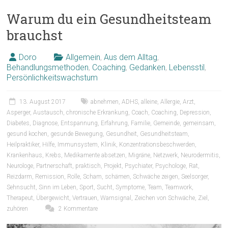
Warum du ein Gesundheitsteam
brauchst
Doro
Allgemein
,
Aus dem Alltag
,
Behandlungsmethoden
,
Coaching
,
Gedanken
,
Lebensstil
,
Persönlichkeitswachstum
13. August 2017
abnehmen
,
ADHS
,
alleine
,
Allergie
,
Arzt
,
Asperger
,
Austausch
,
chronische Erkrankung
,
Coach
,
Coaching
,
Depression
,
Diabetes
,
Diagnose
,
Entspannung
,
Erfahrung
,
Familie
,
Gemeinde
,
gemeinsam
,
gesund kochen
,
gesunde Bewegung
,
Gesundheit
,
Gesundheitsteam
,
Heilpraktiker
,
Hilfe
,
Immunsystem
,
Klinik
,
Konzentrationsbeschwerden
,
Krankenhaus
,
Krebs
,
Medikamente absetzen
,
Migräne
,
Netzwerk
,
Neurodermitis
,
Neurologe
,
Partnerschaft
,
praktisch
,
Projekt
,
Psychiater
,
Psychologe
,
Rat
,
Reizdarm
,
Remission
,
Rolle
,
Scham
,
schämen
,
Schwäche zeigen
,
Seelsorger
,
Sehnsucht
,
Sinn im Leben
,
Sport
,
Sucht
,
Symptome
,
Team
,
Teamwork
,
Therapeut
,
Übergewicht
,
Vertrauen
,
Warnsignal
,
Zeichen von Schwäche
,
Ziel
,
zuhören
2 Kommentare