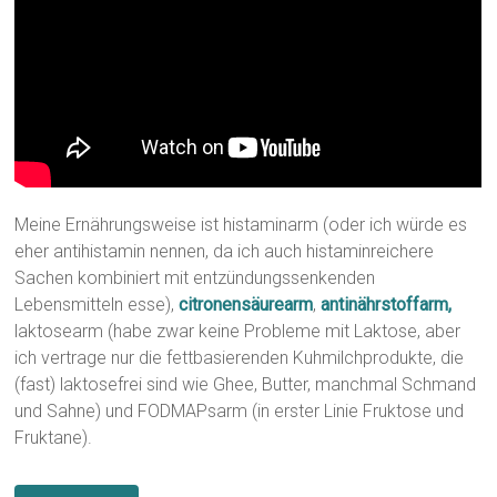
Meine Ernährungsweise ist histaminarm (oder ich würde es
eher antihistamin nennen, da ich auch histaminreichere
Sachen kombiniert mit entzündungssenkenden
Lebensmitteln esse),
citronensäurearm
,
antinährstoffarm,
laktosearm (habe zwar keine Probleme mit Laktose, aber
ich vertrage nur die fettbasierenden Kuhmilchprodukte, die
(fast) laktosefrei sind wie Ghee, Butter, manchmal Schmand
und Sahne) und FODMAPsarm (in erster Linie Fruktose und
Fruktane).