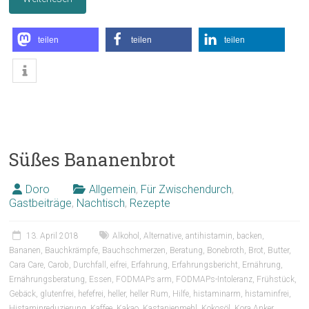
teilen
teilen
teilen
Süßes Bananenbrot
Doro
Allgemein
,
Für Zwischendurch
,
Gastbeiträge
,
Nachtisch
,
Rezepte
13. April 2018
Alkohol
,
Alternative
,
antihistamin
,
backen
,
Bananen
,
Bauchkrämpfe
,
Bauchschmerzen
,
Beratung
,
Bonebroth
,
Brot
,
Butter
,
Cara Care
,
Carob
,
Durchfall
,
eifrei
,
Erfahrung
,
Erfahrungsbericht
,
Ernährung
,
Ernährungsberatung
,
Essen
,
FODMAPs arm
,
FODMAPs-Intoleranz
,
Frühstück
,
Gebäck
,
glutenfrei
,
hefefrei
,
heller
,
heller Rum
,
Hilfe
,
histaminarm
,
histaminfrei
,
Histaminreduzierung
,
Kaffee
,
Kakao
,
Kastanienmehl
,
Kokosöl
,
Kora Anker
,