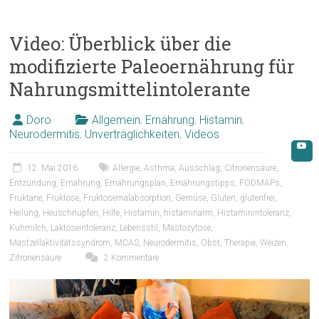
Video: Überblick über die
modifizierte Paleoernährung für
Nahrungsmittelintolerante
Doro
Allgemein
,
Ernährung
,
Histamin
,
Neurodermitis
,
Unverträglichkeiten
,
Videos
12. Mai 2016
Allergie
,
Asthma
,
Ausschlag
,
Citronensäure
,
Entzündung
,
Ernährung
,
Ernährungsplan
,
Ernährungstipps
,
FODMAPs
,
Fruktane
,
Fruktose
,
Fruktosemalabsorption
,
Gemüse
,
Gluten
,
glutenfrei
,
Heilung
,
Heuschnupfen
,
Hilfe
,
Histamin
,
histaminarm
,
Histaminintoleranz
,
Kuhmilch
,
Laktoseintoleranz
,
Lebensstil
,
Mastozytose
,
Mastzellaktivitätssyndrom
,
MCAS
,
Neurodermitis
,
Obst
,
Therapie
,
Weizen
,
Zitronensäure
2 Kommentare