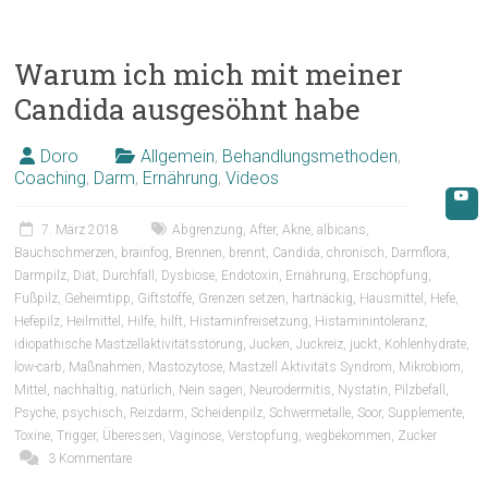
Warum ich mich mit meiner
Candida ausgesöhnt habe
Doro
Allgemein
,
Behandlungsmethoden
,
Coaching
,
Darm
,
Ernährung
,
Videos
7. März 2018
Abgrenzung
,
After
,
Akne
,
albicans
,
Bauchschmerzen
,
brainfog
,
Brennen
,
brennt
,
Candida
,
chronisch
,
Darmflora
,
Darmpilz
,
Diät
,
Durchfall
,
Dysbiose
,
Endotoxin
,
Ernährung
,
Erschöpfung
,
Fußpilz
,
Geheimtipp
,
Giftstoffe
,
Grenzen setzen
,
hartnäckig
,
Hausmittel
,
Hefe
,
Hefepilz
,
Heilmittel
,
Hilfe
,
hilft
,
Histaminfreisetzung
,
Histaminintoleranz
,
idiopathische Mastzellaktivitätsstörung
,
Jucken
,
Juckreiz
,
juckt
,
Kohlenhydrate
,
low-carb
,
Maßnahmen
,
Mastozytose
,
Mastzell Aktivitäts Syndrom
,
Mikrobiom
,
Mittel
,
nachhaltig
,
natürlich
,
Nein sagen
,
Neurodermitis
,
Nystatin
,
Pilzbefall
,
Psyche
,
psychisch
,
Reizdarm
,
Scheidenpilz
,
Schwermetalle
,
Soor
,
Supplemente
,
Toxine
,
Trigger
,
Überessen
,
Vaginose
,
Verstopfung
,
wegbekommen
,
Zucker
3 Kommentare