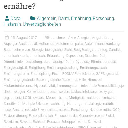
ernähre?
Doro
Allgemein
,
Darm
,
Ernährung
,
Forschung
,
Histamin
,
Unverträglichkeiten
15. August 2017
abnehmen
,
Akne
,
Allergien
,
Angststörung
,
Asperger
,
Auslassdiät
,
Autismus
,
Autoimmun paleo
,
Autoimmunerkrankung
,
Bauchschmerzen
,
Biologie
,
biologischer Sicht
,
BodyEcology
,
brainfog
,
Candida
,
chronisch krank
,
chronische Erkrankung
,
Depression
,
Diabetes
,
Diät
,
Dünndarmfehlbesiedlung
,
durchlässiger Darm
,
Dysbiose
,
Eliminationsdiät
,
Energielosigkeit
,
Entgiftung
,
Ernährungsberatung
,
Ernährungscoach
,
Ernährungsform
,
Erschöpfung
,
Fisch
,
FODMAPs-Intoleranz
,
GAPS
,
gesunde
Ernährung
,
gesünder Essen
,
glutenfrei/kaseinfrei
,
Hilfe
,
Hirnnebel
,
Histaminintoleranz
,
Hyperaktivität
,
Immunsystem
,
intestinale Permeabilität
,
jojo
effekt
,
ketogen
,
Konzentrationsbeschwerden
,
Laktoseintoleranz
,
Leaky gut
,
Legasthenie
,
LOGI
,
lowcarb
,
Meeresfrüchte
,
Müdigkeit
,
multiple chemische
Sensitivität
,
Multiple Sklerose
,
nachhaltig
,
Nahrungsmittelallergie
,
natürlich
,
neuer Ansatz
,
neueste Erkenntnisse
,
neueste Forschung
,
Neurodermitis
,
OCD
,
Paläoernährung
,
Paleo
,
pflanzlich
,
Philosophie des Gesundwerdens
,
Pickel
,
Reizdarm
,
Rezepte
,
Rohkost
,
Rosazea
,
Schuppenflechte
,
Schwefel
,
schwefelreiches Gemüse
,
Schwefelverbindungen
,
SIBO
,
Übergewicht
,
unreine