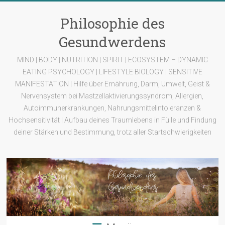
Zum
Inhalt
Philosophie des
springen
Gesundwerdens
MIND | BODY | NUTRITION | SPIRIT | ECOSYSTEM – DYNAMIC
EATING PSYCHOLOGY | LIFESTYLE BIOLOGY | SENSITIVE
MANIFESTATION | Hilfe über Ernährung, Darm, Umwelt, Geist &
Nervensystem bei Mastzellaktivierungssyndrom, Allergien,
Autoimmunerkrankungen, Nahrungsmittelintoleranzen &
Hochsensitivität | Aufbau deines Traumlebens in Fülle und Findung
deiner Stärken und Bestimmung, trotz aller Startschwierigkeiten