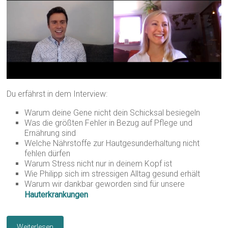
Du erfährst in dem Interview:
Warum deine Gene nicht dein Schicksal besiegeln
Was die größten Fehler in Bezug auf Pflege und
Ernährung sind
Welche Nährstoffe zur Hautgesunderhaltung nicht
fehlen dürfen
Warum Stress nicht nur in deinem Kopf ist
Wie Philipp sich im stressigen Alltag gesund erhält
Warum wir dankbar geworden sind für unsere
Hauterkrankungen
Weiterlesen