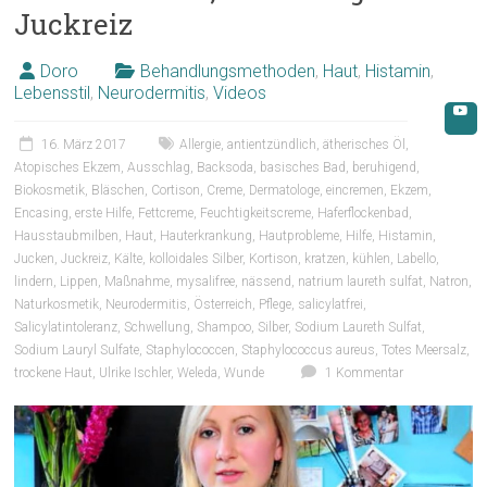
Juckreiz
Doro
Behandlungsmethoden
,
Haut
,
Histamin
,
Lebensstil
,
Neurodermitis
,
Videos
16. März 2017
Allergie
,
antientzündlich
,
ätherisches Öl
,
Atopisches Ekzem
,
Ausschlag
,
Backsoda
,
basisches Bad
,
beruhigend
,
Biokosmetik
,
Bläschen
,
Cortison
,
Creme
,
Dermatologe
,
eincremen
,
Ekzem
,
Encasing
,
erste Hilfe
,
Fettcreme
,
Feuchtigkeitscreme
,
Haferflockenbad
,
Hausstaubmilben
,
Haut
,
Hauterkrankung
,
Hautprobleme
,
Hilfe
,
Histamin
,
Jucken
,
Juckreiz
,
Kälte
,
kolloidales Silber
,
Kortison
,
kratzen
,
kühlen
,
Labello
,
lindern
,
Lippen
,
Maßnahme
,
mysalifree
,
nässend
,
natrium laureth sulfat
,
Natron
,
Naturkosmetik
,
Neurodermitis
,
Österreich
,
Pflege
,
salicylatfrei
,
Salicylatintoleranz
,
Schwellung
,
Shampoo
,
Silber
,
Sodium Laureth Sulfat
,
Sodium Lauryl Sulfate
,
Staphylococcen
,
Staphylococcus aureus
,
Totes Meersalz
,
trockene Haut
,
Ulrike Ischler
,
Weleda
,
Wunde
1 Kommentar