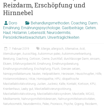
Reizdarm, Erschöpfung und
Hirnnebel
Doro
Behandlungsmethoden
,
Coaching
,
Darm
,
Ernährung
,
Ernährungspsychologie
,
Gastbeiträge
,
Gehirn
,
Haut
,
Histamin
,
Lebensstil
,
Neurodermitis
,
Persönlichkeitswachstum
,
Unverträglichkeiten
7. Februar 2019
Allergie
,
allergisch
,
Alternative
,
Arzt
,
Atemübungen
,
Ausschlag
,
Autoimmun paleo
,
Autoimmunerkrankung
,
Beratung
,
Coaching
,
Cortison
,
Creme
,
Durchfall
,
durchlässiger Darm
,
einsam
,
Ekzem
,
Erfahrungsbericht
,
Ernährung
,
Ernährungsberatung
,
Ernährungsumstellung
,
Erschöpfung
,
Flush
,
Grenzen setzen
,
hämopyrrollaktamurie
,
häuten
,
Heilpraktikerin
,
Herzrasen
,
Heuschnupfen
,
Hilfe
,
Histaminintoleranz
,
Hitze
,
Homöopathie
,
HPU
,
idiopathische
Mastzellaktivitätsstörung
,
Jucken
,
Juckreiz
,
Kälte
,
Kontakt
,
Kortison
,
KPU
,
Krankenhaus
,
Leaky gut
,
Mastzellaktivierungsstörung
,
Mastzellaktivitätsstörung
,
Mastzellaktivitätssyndrom
,
Mastzelle
,
MCAS
,
Medikamente
,
Nahrungsmittelintoleranzen
,
Nahrungsmittelsensitivitäten
,
Naturkosmetik
,
Neurodermitis
,
Paleo
,
Psoriasis
,
Psyche
,
Qigong
,
Reizdarm
,