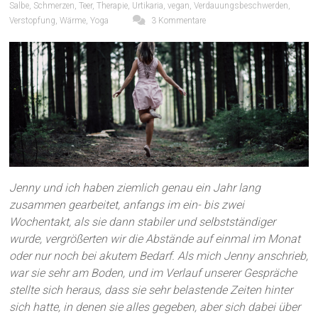
Salbe
,
Schmerzen
,
Teer
,
Therapie
,
Urtikaria
,
vegan
,
Verdauungsbeschwerden
,
Verstopfung
,
Wärme
,
Yoga
3 Kommentare
Jenny und ich haben ziemlich genau ein Jahr lang
zusammen gearbeitet, anfangs im ein- bis zwei
Wochentakt, als sie dann stabiler und selbstständiger
wurde, vergrößerten wir die Abstände auf einmal im Monat
oder nur noch bei akutem Bedarf. Als mich Jenny anschrieb,
war sie sehr am Boden, und im Verlauf unserer Gespräche
stellte sich heraus, dass sie sehr belastende Zeiten hinter
sich hatte, in denen sie alles gegeben, aber sich dabei über