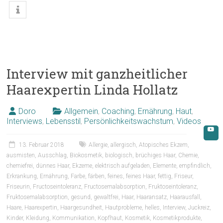
Interview mit ganzheitlicher
Haarexpertin Linda Hollatz
Doro
Allgemein
,
Coaching
,
Ernährung
,
Haut
,
Interviews
,
Lebensstil
,
Persönlichkeitswachstum
,
Videos
13. Februar 2018
Allergie
,
allergisch
,
Atopisches Ekzem
,
ausmisten
,
Ausschlag
,
Biokosmetik
,
biologisch
,
brüchiges Haar
,
Chemie
,
chemiefrei
,
dünnes Haar
,
Ekzeme
,
elektrisch aufgeladen
,
Elemente
,
empfindlich
,
Erkrankung
,
Ernährung
,
Farbe
,
färben
,
feines
,
feines Haar
,
fettig
,
Friseur
,
Friseurin
,
Fructoseintoleranz
,
Fructosemalabsorption
,
Fruktoseintoleranz
,
Fruktosemalabsorption
,
gesund
,
gewaltfrei
,
Haar
,
Haaransatz
,
Haarausfall
,
Haare
,
Haarexpertin
,
Haargesundheit
,
Hautprobleme
,
helles
,
Interview
,
Juckreiz
,
Kinder
,
Kleidung
,
Kommunikation
,
Kopfhaut
,
Kosmetik
,
Kosmetikprodukte
,