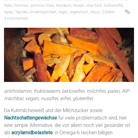
Paleo
,
Pommes
,
pommes frites
,
Reizdarm
,
Rezept
,
slow food
,
Süßkartoffel
,
tapas
,
Tapioka
,
Unverträglichkeit
,
vegan
,
vegetarisch
,
Verjus
,
Zöliakie
4 Kommentare
antihistamin, fruktosearm, laktosefrei, milchfrei, paleo, AIP-
machbar, vegan, nussfrei, eifrei, glutenfrei
Da Kuhmilcheiweiß und der Milchzucker sowie
Nachtschattengewächse
für viele problematisch sind, hier
eine simple Alternative, die vor allem noch viel gesünder ist
als
acrylamidbelastete
, in Omega-6 reichen billigen