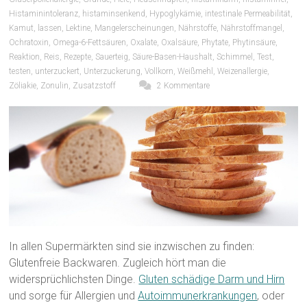
Histaminintoleranz
,
histaminsenkend
,
Hypoglykämie
,
intestinale Permeabilität
,
Kamut
,
lassen
,
Lektine
,
Mangelerscheinungen
,
Nährstoffe
,
Nährstoffmangel
,
Ochratoxin
,
Omega-6-Fettsäuren
,
Oxalate
,
Oxalsäure
,
Phytate
,
Phytinsäure
,
Reaktion
,
Reis
,
Rezepte
,
Sauerteig
,
Säure-Basen-Haushalt
,
Schimmel
,
Test
,
testen
,
unterzuckert
,
Unterzuckerung
,
Vollkorn
,
Weißmehl
,
Weizenallergie
,
Zöliakie
,
Zonulin
,
Zusatzstoff
2 Kommentare
In allen Supermärkten sind sie inzwischen zu finden:
Glutenfreie Backwaren. Zugleich hört man die
widersprüchlichsten Dinge.
Gluten schädige Darm und Hirn
und sorge für Allergien und
Autoimmunerkrankungen
, oder