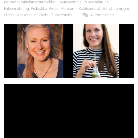
Nahrungsmittelunverträglichkeit
,
Neurodermitis
,
Paläoernährung
,
Paleoernährung
,
Probiotika
,
Reisen
,
Reizdarm
,
Rotationsdiät
,
Schlafstörungen
,
Stress
,
Weglassdiät
,
Zucker
,
Zusatzstoffe
4 Kommentare