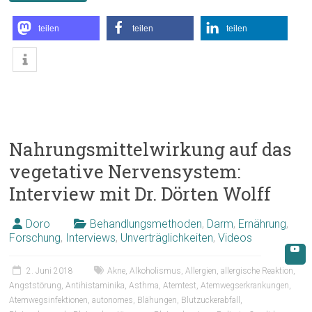
teilen
teilen
teilen
Nahrungsmittelwirkung auf das
vegetative Nervensystem:
Interview mit Dr. Dörten Wolff
Doro
Behandlungsmethoden
,
Darm
,
Ernährung
,
Forschung
,
Interviews
,
Unverträglichkeiten
,
Videos
2. Juni 2018
Akne
,
Alkoholismus
,
Allergien
,
allergische Reaktion
,
Angststörung
,
Antihistaminika
,
Asthma
,
Atemtest
,
Atemwegserkrankungen
,
Atemwegsinfektionen
,
autonomes
,
Blähungen
,
Blutzuckerabfall
,