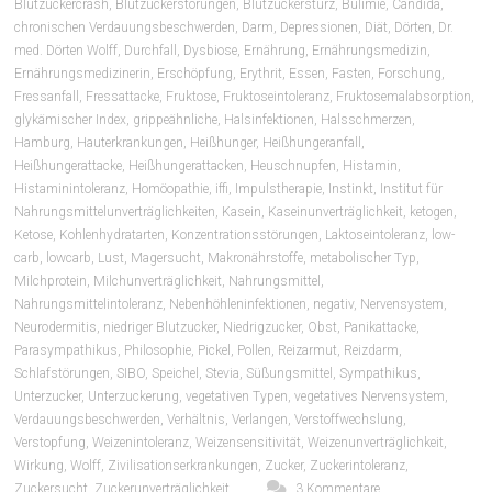
Blutzuckercrash
,
Blutzuckerstörungen
,
Blutzuckersturz
,
Bulimie
,
Candida
,
chronischen Verdauungsbeschwerden
,
Darm
,
Depressionen
,
Diät
,
Dörten
,
Dr.
med. Dörten Wolff
,
Durchfall
,
Dysbiose
,
Ernährung
,
Ernährungsmedizin
,
Ernährungsmedizinerin
,
Erschöpfung
,
Erythrit
,
Essen
,
Fasten
,
Forschung
,
Fressanfall
,
Fressattacke
,
Fruktose
,
Fruktoseintoleranz
,
Fruktosemalabsorption
,
glykämischer Index
,
grippeähnliche
,
Halsinfektionen
,
Halsschmerzen
,
Hamburg
,
Hauterkrankungen
,
Heißhunger
,
Heißhungeranfall
,
Heißhungerattacke
,
Heißhungerattacken
,
Heuschnupfen
,
Histamin
,
Histaminintoleranz
,
Homöopathie
,
iffi
,
Impulstherapie
,
Instinkt
,
Institut für
Nahrungsmittelunverträglichkeiten
,
Kasein
,
Kaseinunverträglichkeit
,
ketogen
,
Ketose
,
Kohlenhydratarten
,
Konzentrationsstörungen
,
Laktoseintoleranz
,
low-
carb
,
lowcarb
,
Lust
,
Magersucht
,
Makronährstoffe
,
metabolischer Typ
,
Milchprotein
,
Milchunverträglichkeit
,
Nahrungsmittel
,
Nahrungsmittelintoleranz
,
Nebenhöhleninfektionen
,
negativ
,
Nervensystem
,
Neurodermitis
,
niedriger Blutzucker
,
Niedrigzucker
,
Obst
,
Panikattacke
,
Parasympathikus
,
Philosophie
,
Pickel
,
Pollen
,
Reizarmut
,
Reizdarm
,
Schlafstörungen
,
SIBO
,
Speichel
,
Stevia
,
Süßungsmittel
,
Sympathikus
,
Unterzucker
,
Unterzuckerung
,
vegetativen Typen
,
vegetatives Nervensystem
,
Verdauungsbeschwerden
,
Verhältnis
,
Verlangen
,
Verstoffwechslung
,
Verstopfung
,
Weizenintoleranz
,
Weizensensitivität
,
Weizenunverträglichkeit
,
Wirkung
,
Wolff
,
Zivilisationserkrankungen
,
Zucker
,
Zuckerintoleranz
,
Zuckersucht
,
Zuckerunverträglichkeit
3 Kommentare