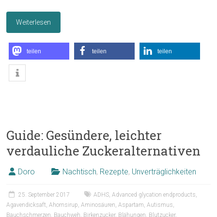
Weiterlesen
teilen
teilen
teilen
Guide: Gesündere, leichter
verdauliche Zuckeralternativen
Doro
Nachtisch
,
Rezepte
,
Unverträglichkeiten
25. September 2017
ADHS
,
Advanced glycation endproducts
,
Agavendicksaft
,
Ahornsirup
,
Aminosäuren
,
Aspartam
,
Autismus
,
Bauchschmerzen
,
Bauchweh
,
Birkenzucker
,
Blähungen
,
Blutzucker
,