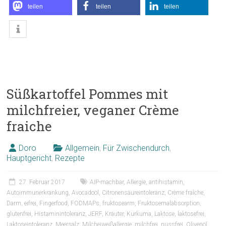
teilen
teilen
teilen
Süßkartoffel Pommes mit
milchfreier, veganer Crème
fraiche
Doro
Allgemein
,
Für Zwischendurch
,
Hauptgericht
,
Rezepte
27. Februar 2017
AIP-machbar
,
Allergie
,
antihistamin
,
Autoimmunerkrankung
,
Avocadoöl
,
Citronensäureintoleranz
,
Crème fraîche
,
Darm
,
eifrei
,
Fingerfood
,
FODMAPs
,
fruktosearm
,
Fruktosemalabsorption
,
glutenfrei
,
Histaminintoleranz
,
JERF
,
Kräuter
,
Kurkuma
,
Laktose
,
laktosefrei
,
Laktoseintoleranz
,
Meersalz
,
Milcheiweißallergie
,
milchfrei
,
nussfrei
,
Olivenöl
,