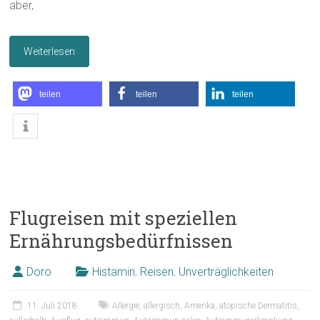
aber,
Weiterlesen
teilen
teilen
teilen
Flugreisen mit speziellen
Ernährungsbedürfnissen
Doro
Histamin
,
Reisen
,
Unverträglichkeiten
11. Juli 2018
Allergie
,
allergisch
,
Amerika
,
atopische Dermatitis
,