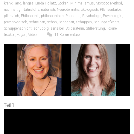
krank
,
lang
,
langes
,
Linda Hollatz
,
Locken
,
Minimalismus
,
Morocco Method
,
nachhaltig
,
Nährstoffe
,
natürlich
,
Neurodermitis
,
ökologisch
,
Pflanzenfarbe
,
pflanzlich
,
Philosophie
,
philosophisch
,
Psoriasis
,
Psychologie
,
Psychologin
,
psychologisch
,
schneiden
,
schön
,
Schönheit
,
Schuppen
,
Schuppenflechte
,
Schuppenschicht
,
schuppig
,
sensibel
,
Stilberaterin
,
Stilberatung
,
Toxine
,
trocken
,
vegan
,
Video
11 Kommentare
Teil 1