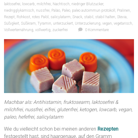
laktosefrei
,
lowcarb
,
milchfrei
,
Nachtisch
,
niedriger Blutzucker
,
niedrigglykämisch
,
nussfrei
,
Paläo
,
Paleo
,
paleo autoimmun protokoll
,
Pralinen
,
Rezept
,
Rohkost
,
rotes Palöl
,
salicylatarm
,
Snack
,
stabil
,
stabil halten
,
Stevia
,
Süßigkeit
,
Süßkram
,
Tyramin
,
unterzuckert
,
Unterzuckerung
,
vegan
,
vegetarisch
,
Vollwerternährung
,
vollwertig
,
zuckerfrei
0 Kommentare
Machbar als: Antihistamin, fruktosearm, laktosefrei &
milchfrei, nussfrei, eifrei, glutenfrei, ketogen, lowcarb, vegan,
paleo, hefefrei, salicylatarm
Wie du vielleicht schon bei meinen anderen
Rezepten
festgestellt hast, sind haargenaue, auf den Gramm