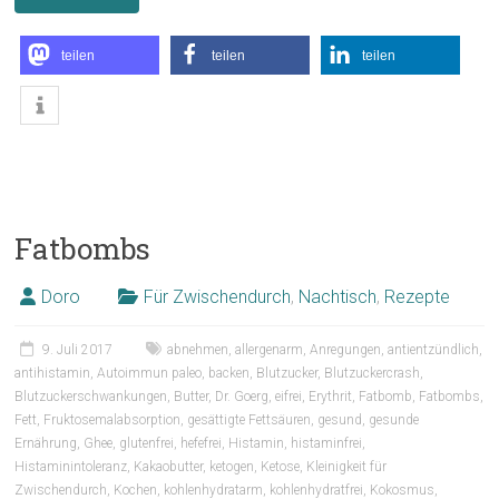
teilen
teilen
teilen
Fatbombs
Doro
Für Zwischendurch
,
Nachtisch
,
Rezepte
9. Juli 2017
abnehmen
,
allergenarm
,
Anregungen
,
antientzündlich
,
antihistamin
,
Autoimmun paleo
,
backen
,
Blutzucker
,
Blutzuckercrash
,
Blutzuckerschwankungen
,
Butter
,
Dr. Goerg
,
eifrei
,
Erythrit
,
Fatbomb
,
Fatbombs
,
Fett
,
Fruktosemalabsorption
,
gesättigte Fettsäuren
,
gesund
,
gesunde
Ernährung
,
Ghee
,
glutenfrei
,
hefefrei
,
Histamin
,
histaminfrei
,
Histaminintoleranz
,
Kakaobutter
,
ketogen
,
Ketose
,
Kleinigkeit für
Zwischendurch
,
Kochen
,
kohlenhydratarm
,
kohlenhydratfrei
,
Kokosmus
,