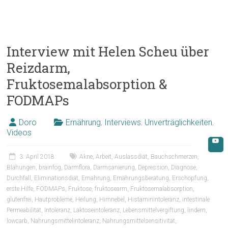
Interview mit Helen Scheu über
Reizdarm,
Fruktosemalabsorption &
FODMAPs
Doro
Ernährung
,
Interviews
,
Unverträglichkeiten
,
Videos
3. April 2018
Akne
,
Arbeit
,
Auslassdiät
,
Bauchschmerzen
,
Blähungen
,
brainfog
,
Darmflora
,
Darmsanierung
,
Depression
,
Diagnose
,
Durchfall
,
Eliminationsdiät
,
Ernährung
,
Ernährungsberatung
,
Erschöpfung
,
erste Hilfe
,
FODMAPs
,
Fruktose
,
fruktosearm
,
Fruktosemalabsorption
,
glutenfrei
,
Hautprobleme
,
Heilung
,
Hirnnebel
,
Histaminintoleranz
,
intestinale
Permeabilität
,
Intoleranz
,
Laktoseintoleranz
,
Lebensmittelvergiftung
,
lindern
,
lowcarb
,
Nahrungsmittelintoleranz
,
Nahrungsmittelsensitivität
,