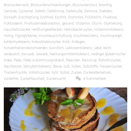
Blutzuckercrash
,
Blutzuckerschwankungen
,
Blutzuckersturz
,
brainfog
,
Candida
,
Cyclamat
,
Datteln
,
Dattelsirup
,
Dattelsüße
,
Dextrose
,
Diabetes
,
Dicksaft
,
Erschöpfung
,
Erythriol
,
Erythrit
,
Erythritiol
,
FODMAPs
,
Fruktose
,
fruktosearm
,
Fruktosemalabsorption
,
gesund
,
Glutamin
,
Glycin
,
Glykilierung
,
Haushaltszucker
,
Heißhungerattacken
,
Helicobacter pylori
,
Histaminintoleranz
,
Honig
,
Hypoglykämie
,
Insulinausschüttung
,
Insulinresistenz
,
Insulinspiegel
,
kohlenhydratarm
,
Kokosblütenzucker
,
Kolik
,
Kollagen
,
Konzentrationsbeschwerden
,
künstlich
,
Laktoseintoleranz
,
Leber
,
leicht
verdaulich
,
low-carb
,
lowcarb
,
Nahrungsmittelintoleranz
,
niedriger glykämischer
Index
,
Paleo
,
Paleo Autoimmunprotokoll
,
Parasiten
,
Reissirup
,
Rohrohrzucker
,
Saccharose
,
Salicylatintoleranz
,
Stevia
,
süß
,
Süßen
,
Süßstoffe
,
Traubenzucker
,
Trockenfrüchte
,
Vollrohrzucker
,
Xylit
,
Xylitol
,
Zucker
,
Zuckeralternativen
,
zuckerfrei
,
Zuckerhaushalt
,
Zuckersucht
6 Kommentare