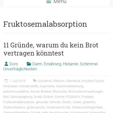
Menü
Fruktosemalabsorption
11 Gründe, warum du kein Brot
vertragen könntest
Doro
Darm
,
Ernährung
,
Histamin
,
Schimmel
,
Unverträglichkeiten
7. Juli 2019
Acrylamid
,
Aflatoxin
,
Alternative
,
Amylase-Trypsin
Inhibitoren
,
Antinährstoffe
,
Argumente
,
Autoimmerkrankung
,
autoimmunreaktion
,
besser
,
Bluttest
,
Blutzucker
,
Blutzuckerschwankungen
,
Brot
,
Darmspiegelung
,
Dinkel
,
Einkorn
,
Emmer
,
FODMAPs
,
Fruktane
,
Fruktosemalabsorption
,
gesünder
,
Getreide
,
Gliadin
,
Gluten
,
glutenfrei
,
Glutenintoleranz
,
glutensensitiv
,
Glutensensitivität
,
Glutenunverträglichkeit
,
Gräserpollenallergie
,
Gründe
,
Hefe
,
Heuschnupfen
,
histaminarm
,
histaminfrei
,