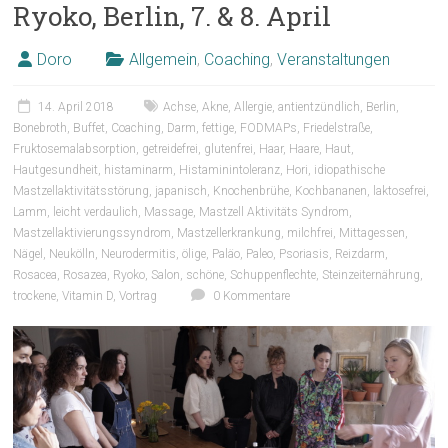
Ryoko, Berlin, 7. & 8. April
Doro
Allgemein
,
Coaching
,
Veranstaltungen
14. April 2018
Achse
,
Akne
,
Allergie
,
antientzündlich
,
Berlin
,
Bonebroth
,
Buffet
,
Coaching
,
Darm
,
fettige
,
FODMAPs
,
Friedelstraße
,
Fruktosemalabsorption
,
getreidefrei
,
glutenfrei
,
Haar
,
Haare
,
Haut
,
Hautgesundheit
,
histaminarm
,
Histaminintoleranz
,
Hori
,
idiopathische
Mastzellaktivitätsstörung
,
japanisch
,
Knochenbrühe
,
Kochbananen
,
laktosefrei
,
Lamm
,
leicht verdaulich
,
Massage
,
Mastzell Aktivitäts Syndrom
,
Mastzellaktivierungssyndrom
,
Mastzellerkrankung
,
milchfrei
,
Mittagessen
,
Nägel
,
Neukölln
,
Neurodermitis
,
ölige
,
Paläo
,
Paleo
,
Psoriasis
,
Reizdarm
,
Rosacea
,
Rosazea
,
Ryoko
,
Salon
,
schöne
,
Schuppenflechte
,
Steinzeiternährung
,
trockene
,
Vitamin D
,
Vortrag
0 Kommentare