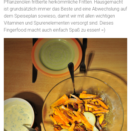
Pflanzenölen frittierte herkömmliche Fritten. Hausgemacht
ist grundsätzlich immer das Beste und eine Abwechslung auf
dem Speiseplan sowieso, damit wir mit allen wichtigen
Vitaminen und Spurenelementen versorgt sind. Dieses
Fingerfood macht auch einfach Spaß zu essen! =)