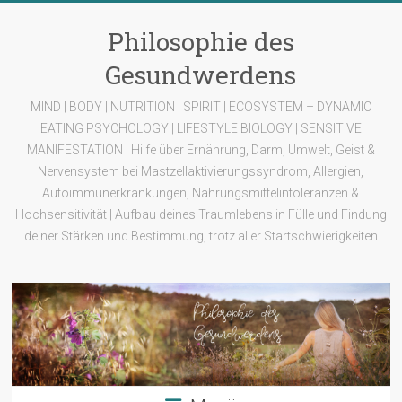
Zum
Inhalt
Philosophie des
springen
Gesundwerdens
MIND | BODY | NUTRITION | SPIRIT | ECOSYSTEM – DYNAMIC
EATING PSYCHOLOGY | LIFESTYLE BIOLOGY | SENSITIVE
MANIFESTATION | Hilfe über Ernährung, Darm, Umwelt, Geist &
Nervensystem bei Mastzellaktivierungssyndrom, Allergien,
Autoimmunerkrankungen, Nahrungsmittelintoleranzen &
Hochsensitivität | Aufbau deines Traumlebens in Fülle und Findung
deiner Stärken und Bestimmung, trotz aller Startschwierigkeiten