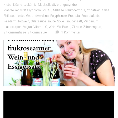
Krebs
,
Küche
,
Leukämie
,
Mastzellaktivierungssyndrom
,
Mastzellaktivitätssyndrom
,
MCAS
,
Melisse
,
Neurodermitis
,
oxidativer Stress
,
Philosophie des Gesundwerdens
,
Polyphenole
,
Prostata
,
Prostatakrebs
,
Reizdarm
,
Rotwein
,
Salatsauce
,
sauce
,
Soße
,
Traubensaft
,
Vaccinium
macrocarpon
,
Verjus
,
Vitamin C
,
Wein
,
Weißwein
,
Zitrone
,
Zitronengras
,
Zitronenmelisse
,
Zitronensäure
1 Kommentar