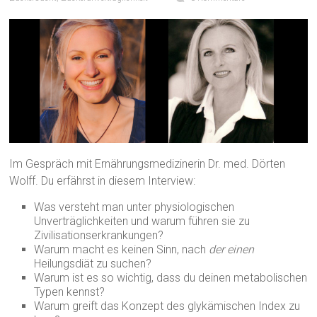
Im Gespräch mit Ernährungsmedizinerin Dr. med. Dörten
Wolff. Du erfährst in diesem Interview:
Was versteht man unter physiologischen
Unverträglichkeiten und warum führen sie zu
Zivilisationserkrankungen?
Warum macht es keinen Sinn, nach
der einen
Heilungsdiät zu suchen?
Warum ist es so wichtig, dass du deinen metabolischen
Typen kennst?
Warum greift das Konzept des glykämischen Index zu