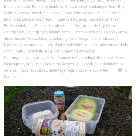
außerhalb
,
Ausflug
,
autoimmun
,
Autoimmun paleo
,
Autoimmunerkrankung
,
Blutzuckercrash
,
Blutzuckerprobleme
,
Blutzuckerschwankungen
,
Bord
,
Brot
,
Colitis Ulcerosa
,
einfach
,
einpacken
,
Ekzem
,
Eliminationsdiät
,
Equipment
,
Erfahrung
,
Europa
,
Fett
,
fliegen
,
Flugreise
,
Flugzeug
,
Flüssigkeiten
,
frisch
,
Fruktoseintoleranz
,
Fruktosemalabsorption
,
Gele
,
getreidefrei
,
glutenfrei
,
Handgepäck
,
Hauptgepäck
,
histaminarm
,
Histaminintoleranz
,
Hypoglykämie
,
idiopathische Mastzellaktivitätsstörung
,
Keto
,
ketogen
,
Koffer
,
laktosefrei
,
Mastzellaktivierungssyndrom
,
Mastzellaktivitätssyndrom
,
mitnehmen
,
Morbus
Crohn
,
Nahrungsmittelallergie
,
Nahrungsmittelintoleranz
,
Nahrungsmittelunverträglichkeit
,
Neurodermitis
,
niedriger Blutzucker
,
Paleo
,
Proteinquelle
,
Reis
,
Reise
,
Reizdarm
,
Rosazea
,
Rucksack
,
Salicylatintoleranz
,
sensibel
,
Tipps
,
Tupperbox
,
unterwegs
,
vegan
,
Zöliakie
,
zuckerfrei
0
Kommentare