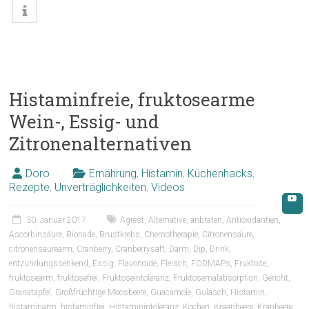
Histaminfreie, fruktosearme
Wein-, Essig- und
Zitronenalternativen
Doro
Ernährung
,
Histamin
,
Küchenhacks
,
Rezepte
,
Unverträglichkeiten
,
Videos
30. Januar 2017
Agrest
,
Alternative
,
anbraten
,
Antioxidantien
,
Ascorbinsäure
,
Bionade
,
Brustkrebs
,
Chemotherapie
,
Citronensäure
,
citronensäurearm
,
Cranberry
,
Cranberrysaft
,
Darm
,
Dip
,
Drink
,
entzündungssenkend
,
Essig
,
Flavonoide
,
Fleisch
,
FODMAPs
,
Fruktose
,
fruktosearm
,
fruktosefrei
,
Fruktoseintoleranz
,
Fruktosemalabsorption
,
Gericht
,
Granatapfel
,
Großfrüchtige Moosbeere
,
Guacamole
,
Gulasch
,
Histamin
,
histaminarm
,
histaminfrei
,
Histaminintoleranz
,
Kochen
,
Kraanbeere
,
Kranbeere
,