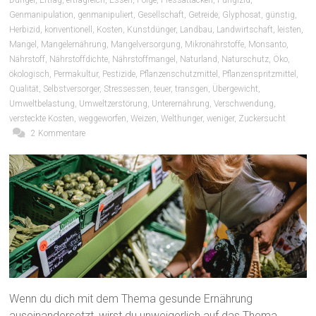
Genmanipulation
,
genmanipuliert
,
Gesellschaft
,
Getreide
,
Glyphosat
,
günstig
,
Herbizid
,
konventionell
,
Kosten
,
Kunstdünger
,
Landbau
,
Landwirtschaft
,
leisten
,
Mangel
,
Mangelernährung
,
Mangelversorgung
,
Mikronährstoffe
,
Monsanto
,
Nährstoff
,
Nährstoffdichte
,
Nährstoffmangel
,
Naturland
,
Naturschutz
,
Öko
,
ökologisch
,
Permakultur
,
Pestizide
,
Pflanzenschutzmittel
,
Pflanzenspritzmittel
,
Qualität
,
Selbstversorger
,
Stressessen
,
teuer
,
transgen
,
Übergewicht
,
Umweltbelastung
,
Umweltzerstörung
,
Unterernährung
,
Verschwendung
,
versteckte Kosten
,
weggeworfen
,
Weizen
,
Welthunger
,
weniger
,
Zuckersucht
2 Kommentare
Wenn du dich mit dem Thema gesunde Ernährung
auseinandersetzt, wirst du unweigerlich auf das Thema