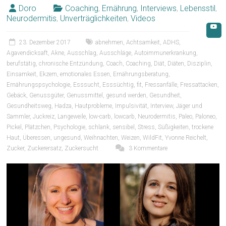
Doro
Coaching
,
Ernährung
,
Interviews
,
Lebensstil
,
Neurodermitis
,
Unverträglichkeiten
,
Videos
23. Dezember 2017
abnehmen
,
Achtsamkeit
,
ADHS
,
Agavendicksaft
,
Akne
,
Ausschlag
,
Ausschläge
,
Autoimmunerkrankung
,
berufstätig
,
chronische Entzündung
,
Coach
,
Coaching
,
Diät
,
Diäten
,
Disziplin
,
Einsamkeit
,
Ekzem
,
emotionales Essen
,
Ernährungsberatung
,
Ernährungspsychologie
,
Esssucht
,
Esssüchtig
,
fit
,
Fressanfälle
,
Fressattacken
,
Gebäck
,
Genussgüter
,
Genussmittel
,
gesund werden
,
Gesundheit
,
Gesundheitsweg
,
Hadza
,
Hautprobleme
,
Impulsivität
,
Interview
,
Jäger und
Sammler
,
Juckreiz
,
Langeweile
,
low-carb
,
lowcarb
,
Neurodermitis
,
Paleo
,
Paloneo
,
Pickel
,
Plätzchen
,
Psychologie
,
schlank
,
sensibel
,
Stress
,
Süßigkeiten
,
trockene
Haut
,
Überessen
,
ungesund
,
Weihnachten
,
Weizen
,
WildFit
,
Yvonne Reichelt
,
Zucker
,
Zuckerersatz
,
Zuckersucht
3 Kommentare