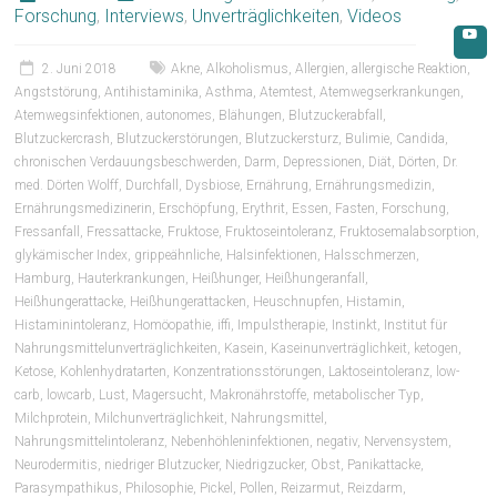
Forschung
,
Interviews
,
Unverträglichkeiten
,
Videos
2. Juni 2018
Akne
,
Alkoholismus
,
Allergien
,
allergische Reaktion
,
Angststörung
,
Antihistaminika
,
Asthma
,
Atemtest
,
Atemwegserkrankungen
,
Atemwegsinfektionen
,
autonomes
,
Blähungen
,
Blutzuckerabfall
,
Blutzuckercrash
,
Blutzuckerstörungen
,
Blutzuckersturz
,
Bulimie
,
Candida
,
chronischen Verdauungsbeschwerden
,
Darm
,
Depressionen
,
Diät
,
Dörten
,
Dr.
med. Dörten Wolff
,
Durchfall
,
Dysbiose
,
Ernährung
,
Ernährungsmedizin
,
Ernährungsmedizinerin
,
Erschöpfung
,
Erythrit
,
Essen
,
Fasten
,
Forschung
,
Fressanfall
,
Fressattacke
,
Fruktose
,
Fruktoseintoleranz
,
Fruktosemalabsorption
,
glykämischer Index
,
grippeähnliche
,
Halsinfektionen
,
Halsschmerzen
,
Hamburg
,
Hauterkrankungen
,
Heißhunger
,
Heißhungeranfall
,
Heißhungerattacke
,
Heißhungerattacken
,
Heuschnupfen
,
Histamin
,
Histaminintoleranz
,
Homöopathie
,
iffi
,
Impulstherapie
,
Instinkt
,
Institut für
Nahrungsmittelunverträglichkeiten
,
Kasein
,
Kaseinunverträglichkeit
,
ketogen
,
Ketose
,
Kohlenhydratarten
,
Konzentrationsstörungen
,
Laktoseintoleranz
,
low-
carb
,
lowcarb
,
Lust
,
Magersucht
,
Makronährstoffe
,
metabolischer Typ
,
Milchprotein
,
Milchunverträglichkeit
,
Nahrungsmittel
,
Nahrungsmittelintoleranz
,
Nebenhöhleninfektionen
,
negativ
,
Nervensystem
,
Neurodermitis
,
niedriger Blutzucker
,
Niedrigzucker
,
Obst
,
Panikattacke
,
Parasympathikus
,
Philosophie
,
Pickel
,
Pollen
,
Reizarmut
,
Reizdarm
,