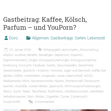
Gastbeitrag: Kaffee, Kölsch,
Parfum – und YouPorn?
Doro
Allgemein
,
Gastbeiträge
,
Gehirn
,
Lebensstil
29. Januar 2018
Abhängigkeit
,
abstumpfen
,
Abstumpfung
,
Alkohol
,
Auslöser
,
Benefits
,
bewältigen
,
Depression
,
Dopamin
,
Dopaminresistenz
,
Drogen
,
Entzugserscheinungen
,
Entzugssymptome
,
Ernährung
,
Esssucht
,
Facebook
,
Fasten
,
Gesundwerden
,
Gewohnheit
,
Gewohnheiten
,
glücklich
,
Histamin
,
Hormone
,
Jagen und Sammeln
,
Kaffee
,
klar
denken
,
Koffein
,
Krankheiten
,
Langeweile
,
Laster
,
Lebensinhalt
,
MCAS
,
Medikamente
,
Milch
,
Neurotransmitter
,
Nikotin
,
Partnerschaft
,
Pornosucht
,
rauchen
,
Rückfälle
,
soziale Medien
,
Spielsucht
,
Stimmungsschwankungen
,
Stress
,
Sucht
,
Tabak
,
Tabuthema
,
Teufelskreis
,
Unterbewusstsein
,
verarbeiten
,
Verhaltensweisen
,
Wein
,
Weizen
,
Zigaretten
,
Zucker
,
Zuckersucht
,
Zusatzstoffe
5 Kommentare