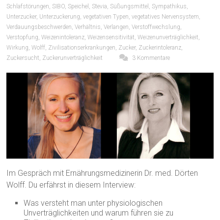
Schlafstörungen
,
SIBO
,
Speichel
,
Stevia
,
Süßungsmittel
,
Sympathikus
,
Unterzucker
,
Unterzuckerung
,
vegetativen Typen
,
vegetatives Nervensystem
,
Verdauungsbeschwerden
,
Verhältnis
,
Verlangen
,
Verstoffwechslung
,
Verstopfung
,
Weizenintoleranz
,
Weizensensitivität
,
Weizenunverträglichkeit
,
Wirkung
,
Wolff
,
Zivilisationserkrankungen
,
Zucker
,
Zuckerintoleranz
,
Zuckersucht
,
Zuckerunverträglichkeit
3 Kommentare
Im Gespräch mit Ernährungsmedizinerin Dr. med. Dörten
Wolff. Du erfährst in diesem Interview:
Was versteht man unter physiologischen
Unverträglichkeiten und warum führen sie zu