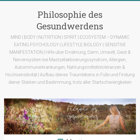
Zum
Inhalt
Philosophie des
springen
Gesundwerdens
MIND | BODY | NUTRITION | SPIRIT | ECOSYSTEM – DYNAMIC
EATING PSYCHOLOGY | LIFESTYLE BIOLOGY | SENSITIVE
MANIFESTATION | Hilfe über Ernährung, Darm, Umwelt, Geist &
Nervensystem bei Mastzellaktivierungssyndrom, Allergien,
Autoimmunerkrankungen, Nahrungsmittelintoleranzen &
Hochsensitivität | Aufbau deines Traumlebens in Fülle und Findung
deiner Stärken und Bestimmung, trotz aller Startschwierigkeiten