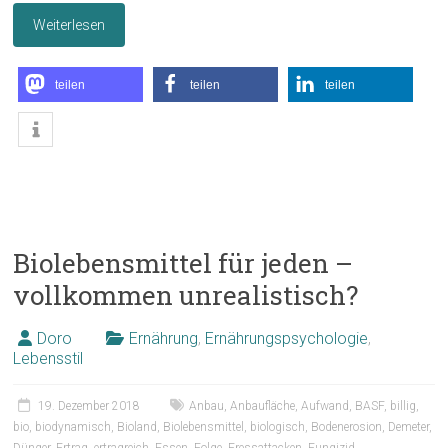
Weiterlesen
teilen
teilen
teilen
Biolebensmittel für jeden –
vollkommen unrealistisch?
Doro
Ernährung
,
Ernährungspsychologie
,
Lebensstil
19. Dezember 2018
Anbau
,
Anbaufläche
,
Aufwand
,
BASF
,
billig
,
bio
,
biodynamisch
,
Bioland
,
Biolebensmittel
,
biologisch
,
Bodenerosion
,
Demeter
,
Dünger
,
Ertrag
,
ertragreich
,
Essen
,
Folge
,
Fressattacken
,
Fungizid
,