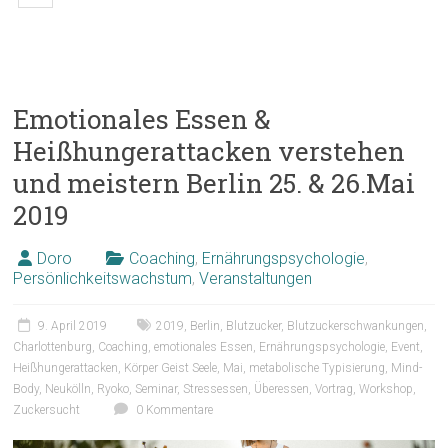
Emotionales Essen &
Heißhungerattacken verstehen
und meistern Berlin 25. & 26.Mai
2019
Doro
Coaching
,
Ernährungspsychologie
,
Persönlichkeitswachstum
,
Veranstaltungen
9. April 2019
2019
,
Berlin
,
Blutzucker
,
Blutzuckerschwankungen
,
Charlottenburg
,
Coaching
,
emotionales Essen
,
Ernährungspsychologie
,
Event
,
Heißhungerattacken
,
Körper Geist Seele
,
Mai
,
metabolische Typisierung
,
Mind-
Body
,
Neukölln
,
Ryoko
,
Seminar
,
Stressessen
,
Überessen
,
Vortrag
,
Workshop
,
Zuckersucht
0 Kommentare