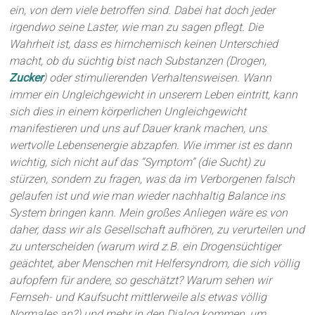
ein, von dem viele betroffen sind. Dabei hat doch jeder
irgendwo seine Laster, wie man zu sagen pflegt. Die
Wahrheit ist, dass es hirnchemisch keinen Unterschied
macht, ob du süchtig bist nach Substanzen (Drogen,
Zucker
) oder stimulierenden Verhaltensweisen. Wann
immer ein Ungleichgewicht in unserem Leben eintritt, kann
sich dies in einem körperlichen Ungleichgewicht
manifestieren und uns auf Dauer krank machen, uns
wertvolle Lebensenergie abzapfen. Wie immer ist es dann
wichtig, sich nicht auf das “Symptom” (die Sucht) zu
stürzen, sondern zu fragen, was da im Verborgenen falsch
gelaufen ist und wie man wieder nachhaltig Balance ins
System bringen kann. Mein großes Anliegen wäre es von
daher, dass wir als Gesellschaft aufhören, zu verurteilen und
zu unterscheiden (warum wird z.B. ein Drogensüchtiger
geächtet, aber Menschen mit Helfersyndrom, die sich völlig
aufopfern für andere, so geschätzt? Warum sehen wir
Fernseh- und Kaufsucht mittlerweile als etwas völlig
Normales an?) und mehr in den Dialog kommen, um