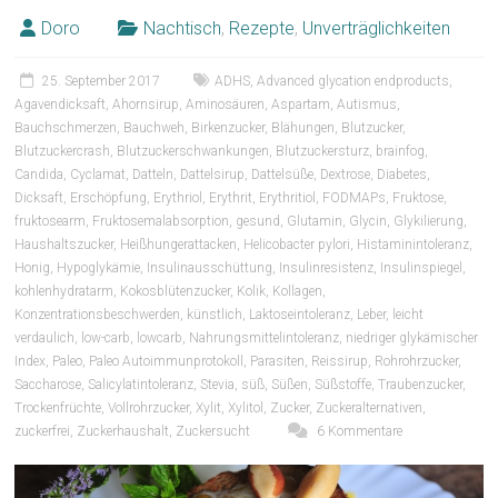
Doro
Nachtisch
,
Rezepte
,
Unverträglichkeiten
25. September 2017
ADHS
,
Advanced glycation endproducts
,
Agavendicksaft
,
Ahornsirup
,
Aminosäuren
,
Aspartam
,
Autismus
,
Bauchschmerzen
,
Bauchweh
,
Birkenzucker
,
Blähungen
,
Blutzucker
,
Blutzuckercrash
,
Blutzuckerschwankungen
,
Blutzuckersturz
,
brainfog
,
Candida
,
Cyclamat
,
Datteln
,
Dattelsirup
,
Dattelsüße
,
Dextrose
,
Diabetes
,
Dicksaft
,
Erschöpfung
,
Erythriol
,
Erythrit
,
Erythritiol
,
FODMAPs
,
Fruktose
,
fruktosearm
,
Fruktosemalabsorption
,
gesund
,
Glutamin
,
Glycin
,
Glykilierung
,
Haushaltszucker
,
Heißhungerattacken
,
Helicobacter pylori
,
Histaminintoleranz
,
Honig
,
Hypoglykämie
,
Insulinausschüttung
,
Insulinresistenz
,
Insulinspiegel
,
kohlenhydratarm
,
Kokosblütenzucker
,
Kolik
,
Kollagen
,
Konzentrationsbeschwerden
,
künstlich
,
Laktoseintoleranz
,
Leber
,
leicht
verdaulich
,
low-carb
,
lowcarb
,
Nahrungsmittelintoleranz
,
niedriger glykämischer
Index
,
Paleo
,
Paleo Autoimmunprotokoll
,
Parasiten
,
Reissirup
,
Rohrohrzucker
,
Saccharose
,
Salicylatintoleranz
,
Stevia
,
süß
,
Süßen
,
Süßstoffe
,
Traubenzucker
,
Trockenfrüchte
,
Vollrohrzucker
,
Xylit
,
Xylitol
,
Zucker
,
Zuckeralternativen
,
zuckerfrei
,
Zuckerhaushalt
,
Zuckersucht
6 Kommentare