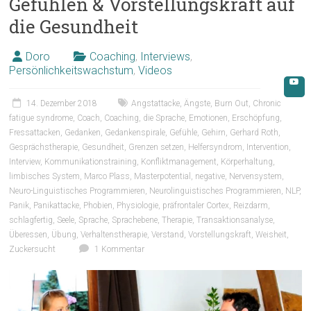
Gefühlen & Vorstellungskraft auf
die Gesundheit
Doro
Coaching
,
Interviews
,
Persönlichkeitswachstum
,
Videos
14. Dezember 2018
Angstattacke
,
Ängste
,
Burn Out
,
Chronic
fatigue syndrome
,
Coach
,
Coaching
,
die Sprache
,
Emotionen
,
Erschöpfung
,
Fressattacken
,
Gedanken
,
Gedankenspirale
,
Gefühle
,
Gehirn
,
Gerhard Roth
,
Gesprächstherapie
,
Gesundheit
,
Grenzen setzen
,
Helfersyndrom
,
Intervention
,
Interview
,
Kommunikationstraining
,
Konfliktmanagement
,
Körperhaltung
,
limbisches System
,
Marco Plass
,
Masterpotential
,
negative
,
Nervensystem
,
Neuro-Linguistisches Programmieren
,
Neurolinguistisches Programmieren
,
NLP
,
Panik
,
Panikattacke
,
Phobien
,
Physiologie
,
präfrontaler Cortex
,
Reizdarm
,
schlagfertig
,
Seele
,
Sprache
,
Sprachebene
,
Therapie
,
Transaktionsanalyse
,
Überessen
,
Übung
,
Verhaltenstherapie
,
Verstand
,
Vorstellungskraft
,
Weisheit
,
Zuckersucht
1 Kommentar