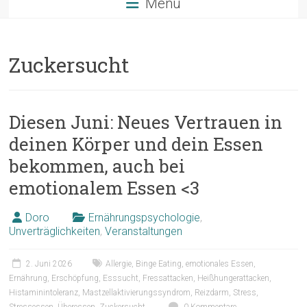
Menü
Zuckersucht
Diesen Juni: Neues Vertrauen in
deinen Körper und dein Essen
bekommen, auch bei
emotionalem Essen <3
Doro
Ernährungspsychologie
,
Unverträglichkeiten
,
Veranstaltungen
2. Juni 2026
Allergie
,
Binge Eating
,
emotionales Essen
,
Ernährung
,
Erschöpfung
,
Esssucht
,
Fressattacken
,
Heißhungerattacken
,
Histaminintoleranz
,
Mastzellaktivierungssyndrom
,
Reizdarm
,
Stress
,
Stressessen
,
Überessen
,
Zuckersucht
0 Kommentare