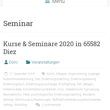
Menü
Seminar
Kurse & Seminare 2020 in 65582
Diez
Doro
Veranstaltungen
17. Dezember 2019
ADHS
,
Allergien
,
Angststörung
,
Asperger
,
Autoimmunerkrankung
,
Diez
,
Ernährungscoaching
,
Ernährungseratung
,
Ernährungskurs
,
Ernährungspsychologie
,
Erschöpfung
,
Fett
,
ketogen
,
Kohlenhydrate
,
Konzentrationsproblemen
,
Kurs
,
metabolische Typisierung
,
Neurodermitis
,
Paleo
,
psychologisches Ernährungscoaching
,
Reizdarm
,
Seminar
,
Stimmungsschwankungen
,
StoffwechselVerdauungsbeschwerden
,
Vortrag
,
Workshop
2 Kommentare