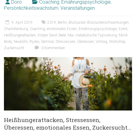
Doro
Coaching
,
Ernährungspsychologie
,
Persönlichkeitswachstum
,
Veranstaltungen
9. April 2019
2019
,
Berlin
,
Blutzucker
,
Blutzuckerschwankungen
,
Charlottenburg
,
Coaching
,
emotionales Essen
,
Ernährungspsychologie
,
Event
,
Heißhungerattacken
,
Körper Geist Seele
,
Mai
,
metabolische Typisierung
,
Mind-
Body
,
Neukölln
,
Ryoko
,
Seminar
,
Stressessen
,
Überessen
,
Vortrag
,
Workshop
,
Zuckersucht
0 Kommentare
Heißhungerattacken, Stressessen,
Überessen, emotionales Essen, Zuckersucht…