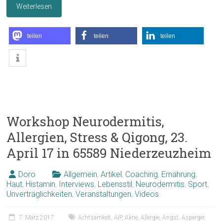
Weiterlesen
teilen
teilen
teilen
Workshop Neurodermitis,
Allergien, Stress & Qigong, 23.
April 17 in 65589 Niederzeuzheim
Doro
Allgemein
,
Artikel
,
Coaching
,
Ernährung
,
Haut
,
Histamin
,
Interviews
,
Lebensstil
,
Neurodermitis
,
Sport
,
Unverträglichkeiten
,
Veranstaltungen
,
Videos
7. März 2017
Achtsamkeit
,
AIP
,
Akne
,
Allergie
,
Angst
,
Asperger
,