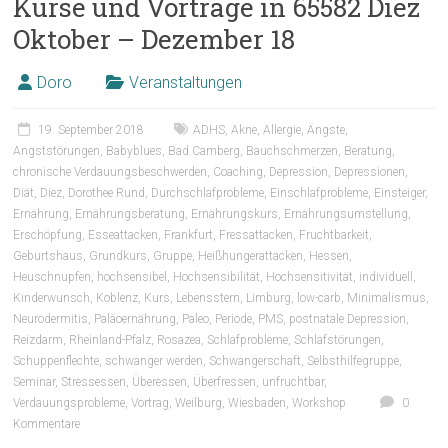
Kurse und Vorträge in 65582 Diez
Oktober – Dezember 18
Doro
Veranstaltungen
19. September 2018
ADHS
,
Akne
,
Allergie
,
Ängste
,
Angststörungen
,
Babyblues
,
Bad Camberg
,
Bauchschmerzen
,
Beratung
,
chronische Verdauungsbeschwerden
,
Coaching
,
Depression
,
Depressionen
,
Diät
,
Diez
,
Dorothee Rund
,
Durchschlafprobleme
,
Einschlafprobleme
,
Einsteiger
,
Ernährung
,
Ernährungsberatung
,
Ernährungskurs
,
Ernährungsumstellung
,
Erschöpfung
,
Esseattacken
,
Frankfurt
,
Fressattacken
,
Fruchtbarkeit
,
Geburtshaus
,
Grundkurs
,
Gruppe
,
Heißhungerattacken
,
Hessen
,
Heuschnupfen
,
hochsensibel
,
Hochsensibilität
,
Hochsensitivität
,
individuell
,
Kinderwunsch
,
Koblenz
,
Kurs
,
Lebensstern
,
Limburg
,
low-carb
,
Minimalismus
,
Neurodermitis
,
Paläoernährung
,
Paleo
,
Periode
,
PMS
,
postnatale Depression
,
Reizdarm
,
Rheinland-Pfalz
,
Rosazea
,
Schlafprobleme
,
Schlafstörungen
,
Schuppenflechte
,
schwanger werden
,
Schwangerschaft
,
Selbsthilfegruppe
,
Seminar
,
Stressessen
,
Überessen
,
Überfressen
,
unfruchtbar
,
Verdauungsprobleme
,
Vortrag
,
Weilburg
,
Wiesbaden
,
Workshop
0
Kommentare