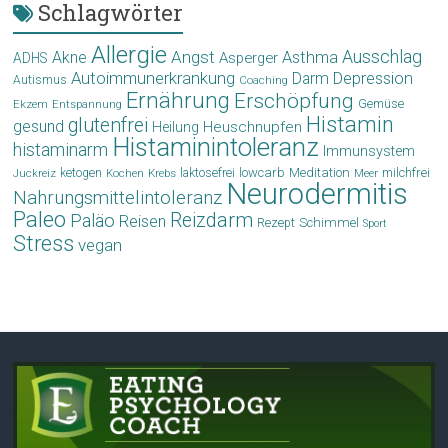
Schlagwörter
Allergie
Angst
Ausschlag
Akne
Asthma
Asperger
ADHS
Autoimmunerkrankung
Depression
Darm
Autismus
Coaching
Ernährung
Erschöpfung
Gemüse
Ekzem
Entspannung
Histamin
glutenfrei
gesund
Heuschnupfen
Heilung
Histaminintoleranz
histaminarm
Immunsystem
laktosefrei
lowcarb
Meditation
milchfrei
ketogen
Krebs
Meer
Juckreiz
Kochen
Neurodermitis
Nahrungsmittelintoleranz
Paleo
Reizdarm
Paläo
Reisen
Schimmel
Rezept
Sport
Stress
vegan