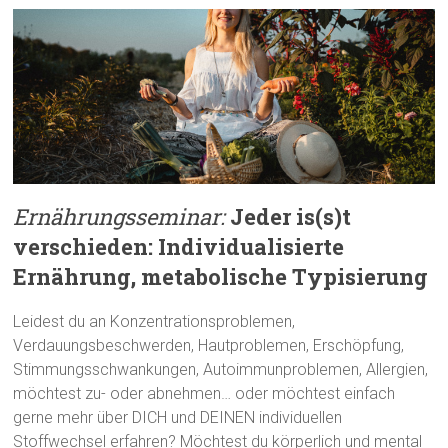
Ernährungsseminar:
Jeder is(s)t
verschieden: Individualisierte
Ernährung, metabolische Typisierung
Leidest du an Konzentrationsproblemen,
Verdauungsbeschwerden, Hautproblemen, Erschöpfung,
Stimmungsschwankungen, Autoimmunproblemen, Allergien,
möchtest zu- oder abnehmen… oder möchtest einfach
gerne mehr über DICH und DEINEN individuellen
Stoffwechsel erfahren? Möchtest du körperlich und mental