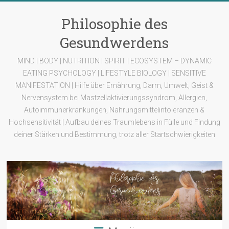
Zum
Inhalt
Philosophie des
springen
Gesundwerdens
MIND | BODY | NUTRITION | SPIRIT | ECOSYSTEM – DYNAMIC
EATING PSYCHOLOGY | LIFESTYLE BIOLOGY | SENSITIVE
MANIFESTATION | Hilfe über Ernährung, Darm, Umwelt, Geist &
Nervensystem bei Mastzellaktivierungssyndrom, Allergien,
Autoimmunerkrankungen, Nahrungsmittelintoleranzen &
Hochsensitivität | Aufbau deines Traumlebens in Fülle und Findung
deiner Stärken und Bestimmung, trotz aller Startschwierigkeiten