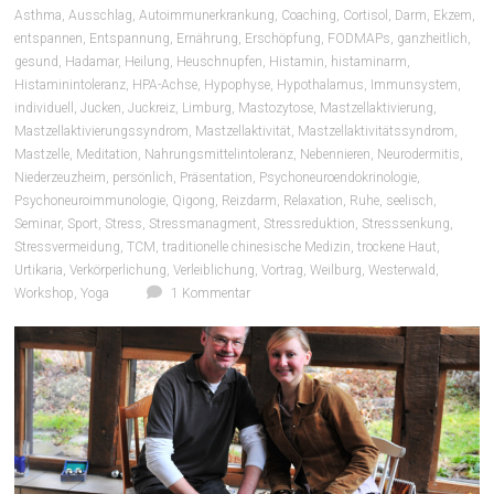
Asthma
,
Ausschlag
,
Autoimmunerkrankung
,
Coaching
,
Cortisol
,
Darm
,
Ekzem
,
entspannen
,
Entspannung
,
Ernährung
,
Erschöpfung
,
FODMAPs
,
ganzheitlich
,
gesund
,
Hadamar
,
Heilung
,
Heuschnupfen
,
Histamin
,
histaminarm
,
Histaminintoleranz
,
HPA-Achse
,
Hypophyse
,
Hypothalamus
,
Immunsystem
,
individuell
,
Jucken
,
Juckreiz
,
Limburg
,
Mastozytose
,
Mastzellaktivierung
,
Mastzellaktivierungssyndrom
,
Mastzellaktivität
,
Mastzellaktivitätssyndrom
,
Mastzelle
,
Meditation
,
Nahrungsmittelintoleranz
,
Nebennieren
,
Neurodermitis
,
Niederzeuzheim
,
persönlich
,
Präsentation
,
Psychoneuroendokrinologie
,
Psychoneuroimmunologie
,
Qigong
,
Reizdarm
,
Relaxation
,
Ruhe
,
seelisch
,
Seminar
,
Sport
,
Stress
,
Stressmanagment
,
Stressreduktion
,
Stresssenkung
,
Stressvermeidung
,
TCM
,
traditionelle chinesische Medizin
,
trockene Haut
,
Urtikaria
,
Verkörperlichung
,
Verleiblichung
,
Vortrag
,
Weilburg
,
Westerwald
,
Workshop
,
Yoga
1 Kommentar