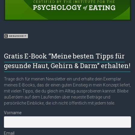
Gratis E-Book “Meine besten Tipps für
gesunde Haut, Gehirn & Darm” erhalten!
Trage dich für meinen Newsletter ein und erhalte dein Exemplar
meines E-Books, das dir einen guten Einstieg in mein Konzept liefert,
mit vielen Tipps, die du gleich im Alltag ausprobieren kannst. Bleibe
außerdem auf dem Laufenden über neueste Beiträge und
persönliche Einblicke, die ich nicht öffentlich mit jedem teile.
Vorname
Email