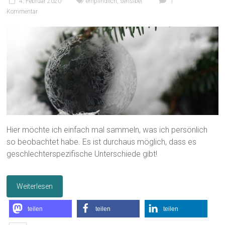
4. Februar 2020
empfindlich
,
sensibel
1
Kommentar
Hier möchte ich einfach mal sammeln, was ich persönlich
so beobachtet habe. Es ist durchaus möglich, dass es
geschlechterspezifische Unterschiede gibt!
Weiterlesen
teilen
teilen
teilen