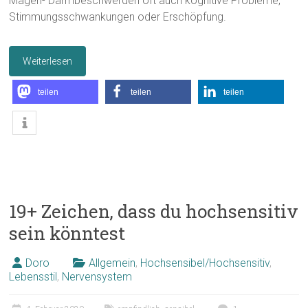
Magen- Darmbeschwerden oft auch kognitive Probleme,
Stimmungsschwankungen oder Erschöpfung.
Weiterlesen
teilen
teilen
teilen
19+ Zeichen, dass du hochsensitiv
sein könntest
Doro
Allgemein
,
Hochsensibel/Hochsensitiv
,
Lebensstil
,
Nervensystem