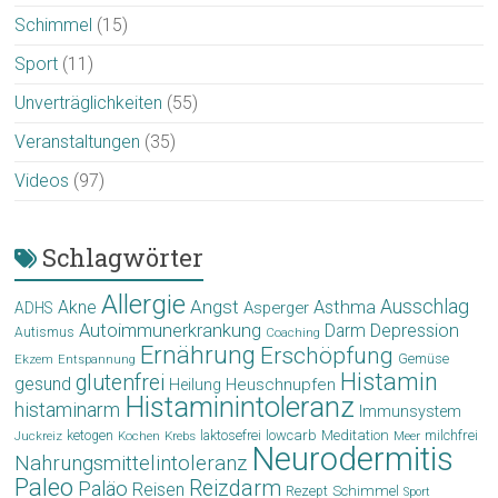
Schimmel
(15)
Sport
(11)
Unverträglichkeiten
(55)
Veranstaltungen
(35)
Videos
(97)
Schlagwörter
Allergie
Angst
Ausschlag
Akne
Asthma
Asperger
ADHS
Autoimmunerkrankung
Depression
Darm
Autismus
Coaching
Ernährung
Erschöpfung
Gemüse
Ekzem
Entspannung
Histamin
glutenfrei
gesund
Heuschnupfen
Heilung
Histaminintoleranz
histaminarm
Immunsystem
laktosefrei
lowcarb
Meditation
milchfrei
ketogen
Krebs
Meer
Juckreiz
Kochen
Neurodermitis
Nahrungsmittelintoleranz
Paleo
Reizdarm
Paläo
Reisen
Schimmel
Rezept
Sport