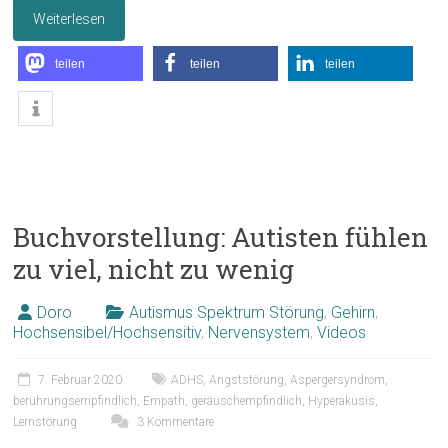
Weiterlesen
teilen
teilen
teilen
Buchvorstellung: Autisten fühlen
zu viel, nicht zu wenig
Doro
Autismus Spektrum Störung
,
Gehirn
,
Hochsensibel/Hochsensitiv
,
Nervensystem
,
Videos
7. Februar 2020
ADHS
,
Angststörung
,
Aspergersyndrom
,
berührungsempfindlich
,
Empath
,
geräuschempfindlich
,
Hyperakusis
,
Lernstörung
3 Kommentare