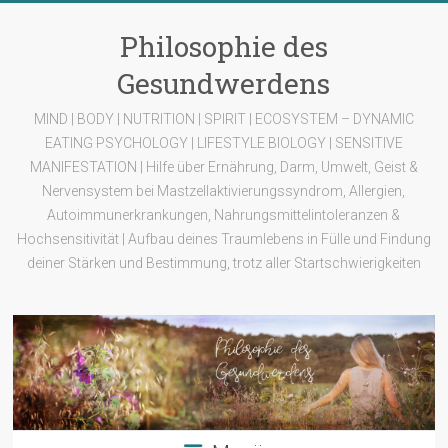
Zum
Inhalt
Philosophie des
springen
Gesundwerdens
MIND | BODY | NUTRITION | SPIRIT | ECOSYSTEM – DYNAMIC
EATING PSYCHOLOGY | LIFESTYLE BIOLOGY | SENSITIVE
MANIFESTATION | Hilfe über Ernährung, Darm, Umwelt, Geist &
Nervensystem bei Mastzellaktivierungssyndrom, Allergien,
Autoimmunerkrankungen, Nahrungsmittelintoleranzen &
Hochsensitivität | Aufbau deines Traumlebens in Fülle und Findung
deiner Stärken und Bestimmung, trotz aller Startschwierigkeiten