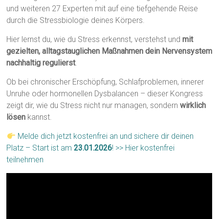
und weiteren 27 Experten mit auf eine tiefgehende Reise
durch die Stressbiologie deines Körpers.
Hier lernst du, wie du Stress erkennst, verstehst und
mit
gezielten, alltagstauglichen Maßnahmen dein Nervensystem
nachhaltig regulierst
.
Ob bei chronischer Erschöpfung, Schlafproblemen, innerer
Unruhe oder hormonellen Dysbalancen – dieser Kongress
zeigt dir, wie du Stress nicht nur managen, sondern
wirklich
lösen
kannst.
Melde dich jetzt kostenfrei an und sichere dir deinen
Platz – Start ist am
23.01.2026
! >> Hier kostenfrei
teilnehmen