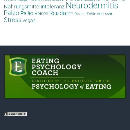
Neurodermitis
Nahrungsmittelintoleranz
Paleo
Reizdarm
Paläo
Reisen
Schimmel
Rezept
Sport
Stress
vegan