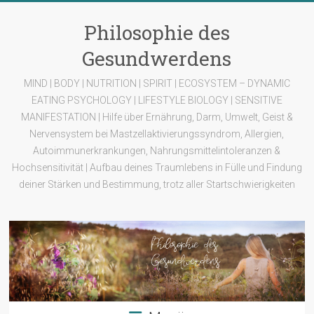
Zum
Inhalt
Philosophie des
springen
Gesundwerdens
MIND | BODY | NUTRITION | SPIRIT | ECOSYSTEM – DYNAMIC
EATING PSYCHOLOGY | LIFESTYLE BIOLOGY | SENSITIVE
MANIFESTATION | Hilfe über Ernährung, Darm, Umwelt, Geist &
Nervensystem bei Mastzellaktivierungssyndrom, Allergien,
Autoimmunerkrankungen, Nahrungsmittelintoleranzen &
Hochsensitivität | Aufbau deines Traumlebens in Fülle und Findung
deiner Stärken und Bestimmung, trotz aller Startschwierigkeiten