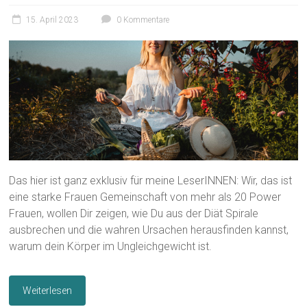
15. April 2023
0 Kommentare
Das hier ist ganz exklusiv für meine LeserINNEN: Wir, das ist
eine starke Frauen Gemeinschaft von mehr als 20 Power
Frauen, wollen Dir zeigen, wie Du aus der Diät Spirale
ausbrechen und die wahren Ursachen herausfinden kannst,
warum dein Körper im Ungleichgewicht ist.
Weiterlesen