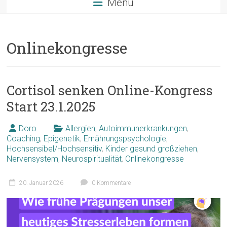
Menü
Onlinekongresse
Cortisol senken Online-Kongress
Start 23.1.2025
Doro
Allergien
,
Autoimmunerkrankungen
,
Coaching
,
Epigenetik
,
Ernährungspsychologie
,
Hochsensibel/Hochsensitiv
,
Kinder gesund großziehen
,
Nervensystem
,
Neurospiritualität
,
Onlinekongresse
20. Januar 2026
0 Kommentare