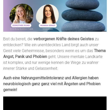
Bist du bereit, die
verborgenen Kräfte deines Geistes
zu
entdecken? Wie ein unentdecktes Land birgt auch unser
Geist viele Geheimnisse, besonders wenn es um das
Thema
Angst, Panik und Phobien
geht. Unsere mentale Landkarte
ist komplex, und nur wenige kennen die Wege zu wahrer
innerer Stärke und Gelassenheit.
Auch eine Nahrungsmittelintoleranz und Allergien haben
neurobiologisch ganz ganz viel mit Ängsten und Phobien
gemein!