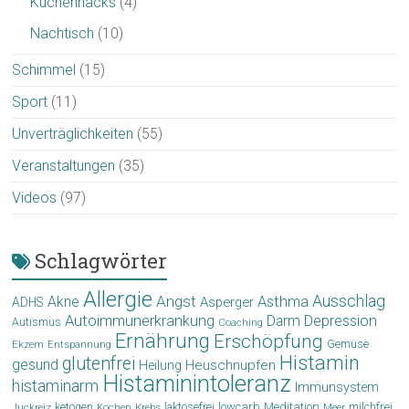
Küchenhacks
(4)
Nachtisch
(10)
Schimmel
(15)
Sport
(11)
Unverträglichkeiten
(55)
Veranstaltungen
(35)
Videos
(97)
Schlagwörter
Allergie
Angst
Ausschlag
Akne
Asthma
Asperger
ADHS
Autoimmunerkrankung
Depression
Darm
Autismus
Coaching
Ernährung
Erschöpfung
Gemüse
Ekzem
Entspannung
Histamin
glutenfrei
gesund
Heuschnupfen
Heilung
Histaminintoleranz
histaminarm
Immunsystem
laktosefrei
lowcarb
Meditation
milchfrei
ketogen
Krebs
Meer
Juckreiz
Kochen