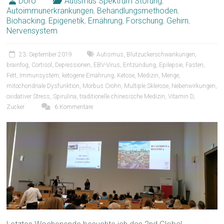
Doro
Autismus Spektrum Störung
,
Autoimmunerkrankungen
,
Behandlungsmethoden
,
Biohacking
,
Epigenetik
,
Ernährung
,
Forschung
,
Gehirn
,
Nervensystem
23. September 2019
Autismus
,
Blutzuckerschwankungen
,
brainfog
,
Cortisol
,
Depressionen
,
EBV-Virus
,
Entzündung
,
Epilepsie
,
Fasten
,
Fett
,
Immunsystem
,
ketogene Ernährung
,
Ketose
,
Medizin
,
Menge
,
mitochondriale Dysfunktion
,
Morbus Crohn
,
Multiple Sklerose
,
Nebenwirkungen
,
oxidativer Stress
,
Spirulina
,
traditionelle chinesische Medizin
,
Vitamin D
,
Zucker
6 Kommentare