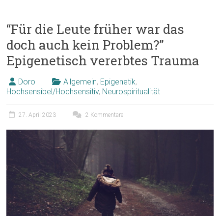
“Für die Leute früher war das
doch auch kein Problem?”
Epigenetisch vererbtes Trauma
Doro
Allgemein
,
Epigenetik
,
Hochsensibel/Hochsensitiv
,
Neurospiritualität
27. April 2023
2 Kommentare