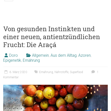
Von gesunden Instinkten und
einer neuen, antientzündlichen
Frucht: Die Araçá
Doro
Allgemein
,
Aus dem Alltag
,
Azoren
,
Epigenetik
,
Ernährung
6. März 2020
Ernährung
,
Nährstoffe
,
Superfood
1
Kommentar