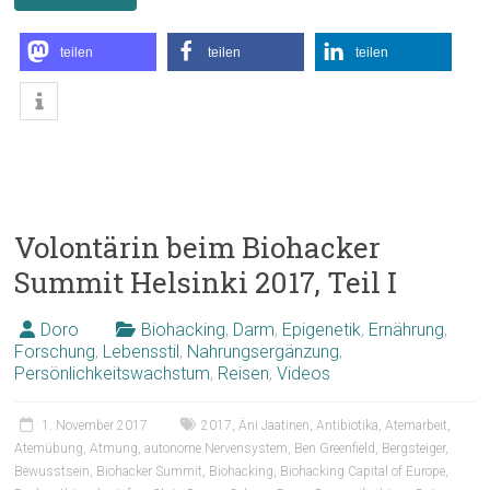
teilen
teilen
teilen
Volontärin beim Biohacker
Summit Helsinki 2017, Teil I
Doro
Biohacking
,
Darm
,
Epigenetik
,
Ernährung
,
Forschung
,
Lebensstil
,
Nahrungsergänzung
,
Persönlichkeitswachstum
,
Reisen
,
Videos
1. November 2017
2017
,
Äni Jaatinen
,
Antibiotika
,
Atemarbeit
,
Atemübung
,
Atmung
,
autonome Nervensystem
,
Ben Greenfield
,
Bergsteiger
,
Bewusstsein
,
Biohacker Summit
,
Biohacking
,
Biohacking Capital of Europe
,