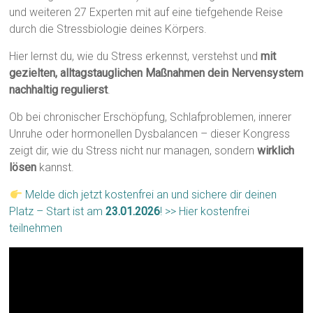
und weiteren 27 Experten mit auf eine tiefgehende Reise
durch die Stressbiologie deines Körpers.
Hier lernst du, wie du Stress erkennst, verstehst und
mit
gezielten, alltagstauglichen Maßnahmen dein Nervensystem
nachhaltig regulierst
.
Ob bei chronischer Erschöpfung, Schlafproblemen, innerer
Unruhe oder hormonellen Dysbalancen – dieser Kongress
zeigt dir, wie du Stress nicht nur managen, sondern
wirklich
lösen
kannst.
Melde dich jetzt kostenfrei an und sichere dir deinen
Platz – Start ist am
23.01.2026
! >> Hier kostenfrei
teilnehmen