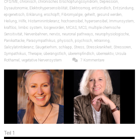
CFS/ME
,
chronisch
,
chronisches Erschöpfungssyndrom
,
Depression
,
Dysautonomie
,
Elektrohypersensibilität
,
Elektrosmog
,
entzündlich
,
Entzündung
,
epigenetisch
,
Erklärung
,
erschöpft
,
Fibromyalgie
,
geheilt
,
gesund werden
,
Heilung
,
Hilfe
,
Histaminintoleranz
,
hochsensibel
,
hypersensibel
,
Immunsystem
,
kraftlos
,
limbic system
,
losgeworden
,
MCAS
,
MCS
,
multiple chemische
Sensitivität
,
Nervenbahnen
,
nervös
,
neuronal pathways
,
neurophysiologische
,
Panikattacke
,
Parasympathikus
,
physisch
,
psychisch
,
retraining
,
Salicylatintoleranz
,
Säugetierhirn
,
schlapp
,
Stress
,
Stresskrankheit
,
Stressoren
,
Sympathikus
,
Therapie
,
überängstlich
,
überempfindlich
,
überreaktiv
,
Ursula
Rothamel
,
vegetative Nervensystem
7 Kommentare
Teil 1