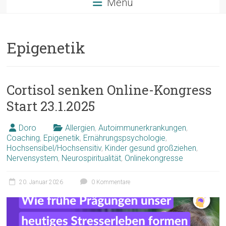
Menü
Epigenetik
Cortisol senken Online-Kongress
Start 23.1.2025
Doro
Allergien
,
Autoimmunerkrankungen
,
Coaching
,
Epigenetik
,
Ernährungspsychologie
,
Hochsensibel/Hochsensitiv
,
Kinder gesund großziehen
,
Nervensystem
,
Neurospiritualität
,
Onlinekongresse
20. Januar 2026
0 Kommentare