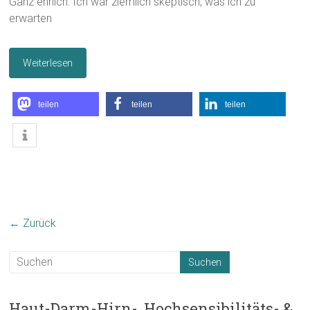
Ganz ehrlich: Ich war ziemlich skeptisch, was ich zu
erwarten
Weiterlesen
teilen
teilen
teilen
← Zurück
Haut-Darm-Hirn-, Hochsensibilitäts- &