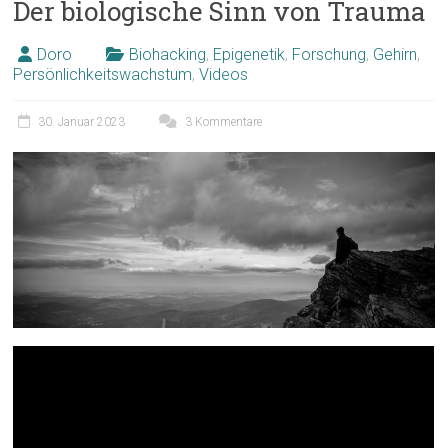
Der biologische Sinn von Trauma
Doro
Biohacking
,
Epigenetik
,
Forschung
,
Gehirn
,
Persönlichkeitswachstum
,
Videos
30. Januar 2023
3 Kommentare