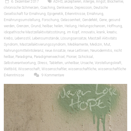
6. Dezember 2017
ADHS
,
akzeptieren
,
Allergie
,
Angst
,
Biochemie
,
chronische Schmerzen
,
Coaching
,
Denkweise
,
Depression
,
Deutsche
Gesellschaft für Ernährung
,
Epigenetik
,
Erkenntnisse
,
Ernährung
,
Ernährungsumstellung
,
Forschung
,
Gelassenheit
,
Gendefekt
,
Gene
,
gesund
werden
,
Grenzen
,
Grund
,
heilbar
,
heilen
,
Heilung
,
Heilungschancen
,
Hoffnung
,
idiopathische Mastzellaktivitätsstörung
,
im Kopf
,
innovativ
,
krank
,
kreativ
,
Krebs
,
Lebensstil
,
Lebensumstände
,
Lösungsansätze
,
Mastzell Aktivitäts
Syndrom
,
Mastzellaktivierungssyndrom
,
Medikamente
,
Medizin
,
Mut
,
Nahrungsmittelintoleranz
,
neue Ansätze
,
neue Leitlinien
,
Neurodermitis
,
nicht
heilbar
,
Paradigma
,
Paradigmenwechsel
,
Pionier
,
Schicksal
,
Selbstverantwortung
,
Stress
,
Tabletten
,
unheilbar
,
Ursache
,
Vorstellungskraft
,
Weltbild
,
Wissenschaft
,
Wissenschaftler
,
wissenschaftliche
,
wissenschaftliche
Erkenntnisse
9 Kommentare