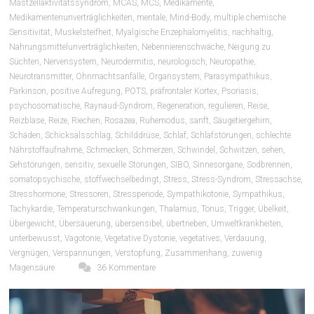
Mastzellaktivitätssyndrom
,
MCAS
,
MCS
,
Medikamente
,
Medikamentenunverträglichkeiten
,
mentale
,
Mind-Body
,
multiple chemische
Sensitivität
,
Muskelsteifheit
,
Myalgische Enzephalomyelitis
,
nachhaltig
,
Nahrungsmittelunverträglichkeiten
,
Nebennierenschwäche
,
Neigung zu
Süchten
,
Nervensystem
,
Neurodermitis
,
neurologisch
,
Neuropathie
,
Neurotransmitter
,
Ohnmachtsanfälle
,
Organsystem
,
Parasympathikus
,
Parkinson
,
positive Aufregung
,
POTS
,
präfrontaler Kortex
,
Psoriasis
,
psychosomatische
,
Raynaud-Syndrom
,
Regeneration
,
regulieren
,
Reise
,
Reizblase
,
Reize
,
Riechen
,
Rosazea
,
Ruhemodus
,
sanft
,
Säugetiergehirn
,
Schäden
,
Schicksalsschlag
,
Schilddrüse
,
Schlaf
,
Schlafstörungen
,
schlechte
Nährstoffaufnahme
,
Schmecken
,
Schmerzen
,
Schwindel
,
Schwitzen
,
sehen
,
Sehstörungen
,
sensitiv
,
sexuelle Störungen
,
SIBO
,
Sinnesorgane
,
Sodbrennen
,
somatopsychische
,
stoffwechselbedingt
,
Stress
,
Stress-Syndrom
,
Stressachse
,
Stresshormone
,
Stressoren
,
Stressperiode
,
Sympathikotonie
,
Sympathikus
,
Tachykardie
,
Temperaturschwankungen
,
Thalamus
,
Tonus
,
Trigger
,
Übelkeit
,
Übergewicht
,
Übersäuerung
,
übersensibel
,
übertrieben
,
Umweltkrankheiten
,
unterbewusst
,
Vagotonie
,
Vegetative Dystonie
,
vegetatives
,
Verdauung
,
Vergnügen
,
Verspannungen
,
Verstopfung
,
Zusammenhang
,
zuwenig
Magensäure
36 Kommentare