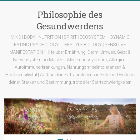
Zum
Inhalt
Philosophie des
springen
Gesundwerdens
MIND | BODY | NUTRITION | SPIRIT | ECOSYSTEM – DYNAMIC
EATING PSYCHOLOGY | LIFESTYLE BIOLOGY | SENSITIVE
MANIFESTATION | Hilfe über Ernährung, Darm, Umwelt, Geist &
Nervensystem bei Mastzellaktivierungssyndrom, Allergien,
Autoimmunerkrankungen, Nahrungsmittelintoleranzen &
Hochsensitivität | Aufbau deines Traumlebens in Fülle und Findung
deiner Stärken und Bestimmung, trotz aller Startschwierigkeiten