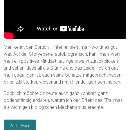
Man kennt den Spruch: Hinterher sieht man, wofür es gut
war. Auf der Storyebene, autobiografisch, kann man, wenn
man ein positives Mindset hat, irgendwann zurückblicken
und sehen, dass all die Stürme und das Leiden, durch das
man gegangen ist, auch seine Schätze mitgebracht haben,
einen z.B stärker, weiser und mitfühlender gemacht haben.
Doch ich möchte dir heute auch ganz konkret, ganz
bodenständig erklären, warum ich den Effekt des “Traumas”
als wichtigen biologischen Mechanismus erachte.
Weiterlesen