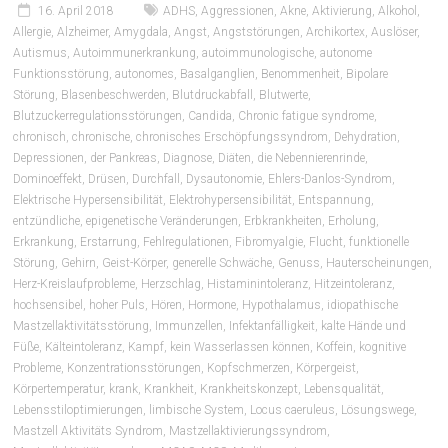
16. April 2018
ADHS
,
Aggressionen
,
Akne
,
Aktivierung
,
Alkohol
,
Allergie
,
Alzheimer
,
Amygdala
,
Angst
,
Angststörungen
,
Archikortex
,
Auslöser
,
Autismus
,
Autoimmunerkrankung
,
autoimmunologische
,
autonome
Funktionsstörung
,
autonomes
,
Basalganglien
,
Benommenheit
,
Bipolare
Störung
,
Blasenbeschwerden
,
Blutdruckabfall
,
Blutwerte
,
Blutzuckerregulationsstörungen
,
Candida
,
Chronic fatigue syndrome
,
chronisch
,
chronische
,
chronisches Erschöpfungssyndrom
,
Dehydration
,
Depressionen
,
der Pankreas
,
Diagnose
,
Diäten
,
die Nebennierenrinde
,
Dominoeffekt
,
Drüsen
,
Durchfall
,
Dysautonomie
,
Ehlers-Danlos-Syndrom
,
Elektrische Hypersensibilität
,
Elektrohypersensibilität
,
Entspannung
,
entzündliche
,
epigenetische Veränderungen
,
Erbkrankheiten
,
Erholung
,
Erkrankung
,
Erstarrung
,
Fehlregulationen
,
Fibromyalgie
,
Flucht
,
funktionelle
Störung
,
Gehirn
,
Geist-Körper
,
generelle Schwäche
,
Genuss
,
Hauterscheinungen
,
Herz-Kreislaufprobleme
,
Herzschlag
,
Histaminintoleranz
,
Hitzeintoleranz
,
hochsensibel
,
hoher Puls
,
Hören
,
Hormone
,
Hypothalamus
,
idiopathische
Mastzellaktivitätsstörung
,
Immunzellen
,
Infektanfälligkeit
,
kalte Hände und
Füße
,
Kälteintoleranz
,
Kampf
,
kein Wasserlassen können
,
Koffein
,
kognitive
Probleme
,
Konzentrationsstörungen
,
Kopfschmerzen
,
Körpergeist
,
Körpertemperatur
,
krank
,
Krankheit
,
Krankheitskonzept
,
Lebensqualität
,
Lebensstiloptimierungen
,
limbische System
,
Locus caeruleus
,
Lösungswege
,
Mastzell Aktivitäts Syndrom
,
Mastzellaktivierungssyndrom
,