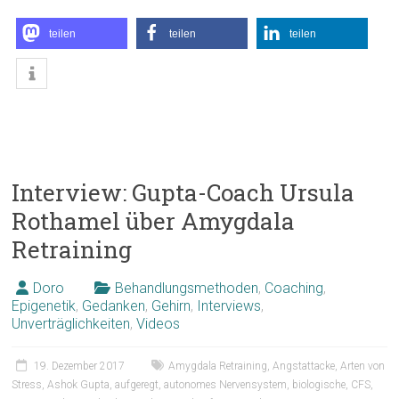
teilen
teilen
teilen
Interview: Gupta-Coach Ursula
Rothamel über Amygdala
Retraining
Doro
Behandlungsmethoden
,
Coaching
,
Epigenetik
,
Gedanken
,
Gehirn
,
Interviews
,
Unverträglichkeiten
,
Videos
19. Dezember 2017
Amygdala Retraining
,
Angstattacke
,
Arten von
Stress
,
Ashok Gupta
,
aufgeregt
,
autonomes Nervensystem
,
biologische
,
CFS
,