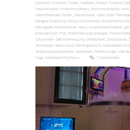
Domnitch
,
Evolution
,
Fasten
,
Feedback
,
finland
,
Finnland
,
Ged
Heuschnupfen
,
Histaminintoleranz
,
Immunmodulation
,
immu
intermittierendes Fasten
,
Interventionen
,
Kallio
,
kalte Thermog
ketogene Ernährung
,
Ketose
,
Konzentration
,
Konzentrationsü
Messgeräte
,
Mitochondrien
,
Natur
,
Nuuksio-Nationalpark
,
opt
philosophisch
,
Pilze
,
Problemlösungsstrategien
,
Prozessverb
schummeln
,
Selbstvermessung
,
Smartphone
,
Sompasauna
,
S
Technologie
,
Teemu Arina
,
thermogenetisch
,
traditionellen ch
Verdauungsbeschwerden
,
vermessen
,
Vermessungen
,
Wander
Yoga
,
zirkadianen Rhythmus
2 Kommentare