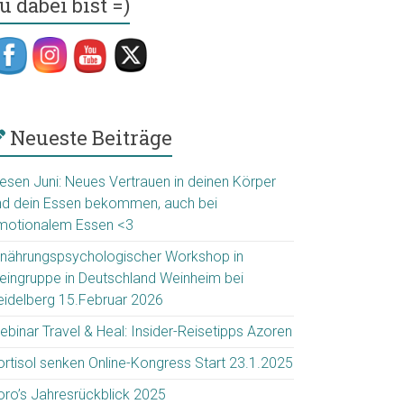
u dabei bist =)
Neueste Beiträge
iesen Juni: Neues Vertrauen in deinen Körper
nd dein Essen bekommen, auch bei
motionalem Essen <3
rnährungspsychologischer Workshop in
leingruppe in Deutschland Weinheim bei
eidelberg 15.Februar 2026
ebinar Travel & Heal: Insider-Reisetipps Azoren
ortisol senken Online-Kongress Start 23.1.2025
oro’s Jahresrückblick 2025