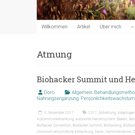
Willkommen
Artikel
Über mich
~ 
Atmung
Biohacker Summit und Hels
Doro
Allgemein
,
Behandlungsmeth
Nahrungsergänzung
,
Persönlichkeitswachstum
5. November 2017
2017
,
Abhärtung
,
Adaptogen
Autoimmunerkrankung
,
autonome Nervensystem
,
Beeren
,
Ben
Biohacker Convention
,
Biohacker Summit
,
Biohacking
,
Biohack
chronisch entzündliche Erkrankung
,
Darm
,
Darmmikrobiom
,
D