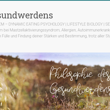
esundwerdens
TEM – DYNAMIC EATING PSYCHOLOGY | LIFESTYLE BIOLOGY | SEN
m bei Mastzellaktivierungssyndrom, Allergien, Autoimmunerkrank
n Fülle und Findung deiner Stärken und Bestimmung, trotz aller St