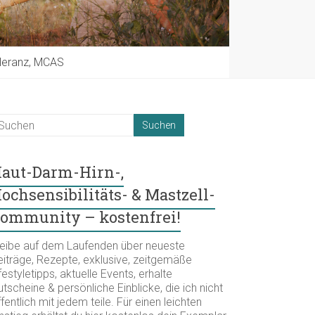
oleranz, MCAS
aut-Darm-Hirn-,
ochsensibilitäts- & Mastzell-
ommunity – kostenfrei!
leibe auf dem Laufenden über neueste
eiträge, Rezepte, exklusive, zeitgemäße
festyletipps, aktuelle Events, erhalte
tscheine & persönliche Einblicke, die ich nicht
fentlich mit jedem teile. Für einen leichten