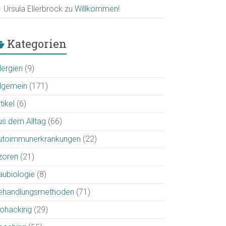
Ursula Ellerbrock
zu
Willkommen!
Kategorien
lergien
(9)
llgemein
(171)
tikel
(6)
us dem Alltag
(66)
utoimmunerkrankungen
(22)
zoren
(21)
aubiologie
(8)
ehandlungsmethoden
(71)
iohacking
(29)