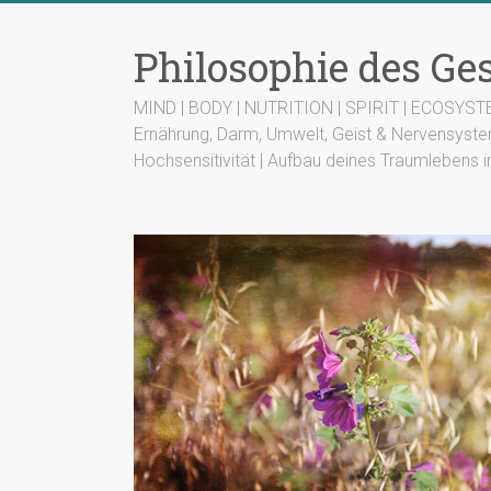
Zum
Inhalt
Philosophie des G
springen
MIND | BODY | NUTRITION | SPIRIT | ECOSYS
Ernährung, Darm, Umwelt, Geist & Nervensyste
Hochsensitivität | Aufbau deines Traumlebens i