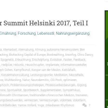
 Summit Helsinki 2017, Teil I
Ernährung
,
Forschung
,
Lebensstil
,
Nahrungsergänzung
,
ka
,
Atemarbeit
,
Atemübung
,
Atmung
,
autonome Nervensystem
,
Ben
acking
,
Biohacking Capital of Europe
,
Boxbreathing
,
brainfog
,
Chris Dancy
,
,
Epigenetik
,
Erleuchtung
,
Erschöpfung
,
Evolution
,
Fasten
,
Feedback
,
,
Heilpilze
,
Helsinki
,
Heuschnupfen
,
Implantate
,
Informationszeitalter
,
eph Cohen
,
Kampfkunst
,
Kaspar van der Meulen
,
Kattilahalli
,
,
Konzentrationsübung
,
Leistungssportler
,
Meditation
,
Messehalle
,
ose
,
Multitasking
,
Natur
,
Neurodermitis
,
Olli Posti
,
optimieren
,
ophisch
,
Problemlösungsstrategien
,
Prozessverbesserungen
,
Qigong
,
hone
,
Spiritualität
,
Sportbereich
,
Supplementieren
,
Sympathikus
,
lomseth Christiansen
,
traditionellen chinesischen Medizin
,
trainieren
,
ungsbeschwerden
,
vermessen
,
Vermessungen
,
Volontäre
,
Volontärin
,
Wohlbefinden
,
Yarrow Willard
,
Yoga
,
zirkadianen Rhythmus
7