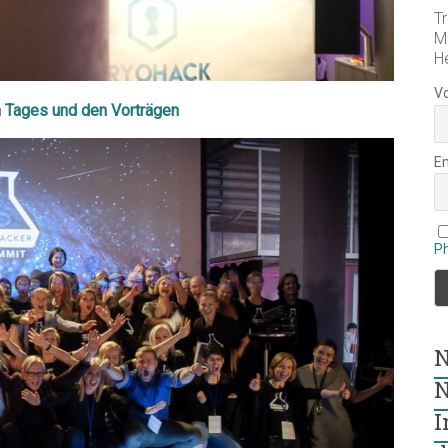
Tr
M
H
V
 Tages und den Vorträgen
E
P
N
N
I