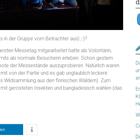
d
ts in der Gruppe vom Betrachter aus) ;-)?
rsten Messetag mitgearbeitet hatte als Volontärin,
mits als normale Besucherin erleben. Schon gestern
D
bote der Messestände auszuprobieren. Natürlich waren
u
mit von der Partie und es gab unglaublich leckere
e
us Wildsammlung aus den finnischen Wäldern). Zum
mit gerösteten Insekten und bangladesisch wählen (das
E
K
H
W
C
ilen
D