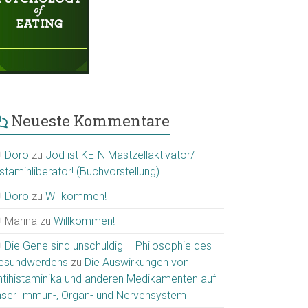
Neueste Kommentare
Doro
zu
Jod ist KEIN Mastzellaktivator/
staminliberator! (Buchvorstellung)
Doro
zu
Willkommen!
Marina
zu
Willkommen!
Die Gene sind unschuldig – Philosophie des
esundwerdens
zu
Die Auswirkungen von
ntihistaminika und anderen Medikamenten auf
nser Immun-, Organ- und Nervensystem