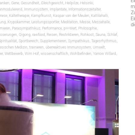
Ei
anken
,
Gene
,
Gesundheit
,
Gleichgewicht
,
Heilpilze
,
Helsinki
,
m
nmodulierend
,
Immunsystem
,
Implantate
,
Informationszeitalter
,
Z
enese
,
Kältetherapie
,
Kampfkunst
,
Kaspar van der Meulen
,
Kattilahalli
,
Ei
bung
,
Krypokammer
,
Leistungssportler
,
Meditation
,
Messe
,
Messehalle
,
di
imieren
,
Parasympathikus
,
Performance
,
pH-Wert
,
Philosophie
,
esserungen
,
Qigong
,
rawfood
,
Reisen
,
Restriktieren
,
Rohkost
,
Sauna
,
Schlaf
,
piritualität
,
Sportbereich
,
Supplementieren
,
Sympathikus
,
Tagesrhythmus
,
inesischen Medizin
,
trainieren
,
überreaktives Immunsystem
,
Umwelt
,
er
,
Wettbewerb
,
Wim Hof
,
wissenschaftlich
,
Wohlbefinden
,
Yarrow Willard
,