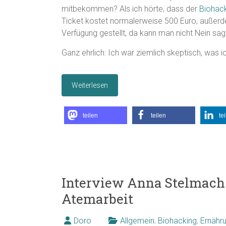
mitbekommen? Als ich hörte, dass der
Biohack
Ticket kostet normalerweise 500 Euro, außer
Verfügung gestellt, da kann man nicht Nein sag
Ganz ehrlich: Ich war ziemlich skeptisch, was i
Weiterlesen
teilen
teilen
te
Interview Anna Stelmach
Atemarbeit
Doro
Allgemein
,
Biohacking
,
Ernähr