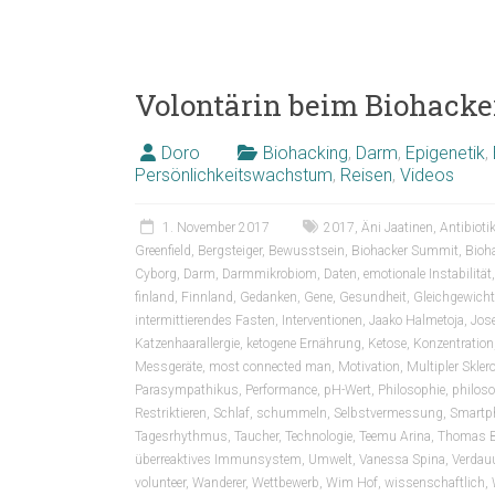
Volontärin beim Biohacker
Doro
Biohacking
,
Darm
,
Epigenetik
,
Persönlichkeitswachstum
,
Reisen
,
Videos
1. November 2017
2017
,
Äni Jaatinen
,
Antibioti
Greenfield
,
Bergsteiger
,
Bewusstsein
,
Biohacker Summit
,
Bioh
Cyborg
,
Darm
,
Darmmikrobiom
,
Daten
,
emotionale Instabilität
finland
,
Finnland
,
Gedanken
,
Gene
,
Gesundheit
,
Gleichgewicht
intermittierendes Fasten
,
Interventionen
,
Jaako Halmetoja
,
Jos
Katzenhaarallergie
,
ketogene Ernährung
,
Ketose
,
Konzentration
Messgeräte
,
most connected man
,
Motivation
,
Multipler Skler
Parasympathikus
,
Performance
,
pH-Wert
,
Philosophie
,
philos
Restriktieren
,
Schlaf
,
schummeln
,
Selbstvermessung
,
Smartp
Tagesrhythmus
,
Taucher
,
Technologie
,
Teemu Arina
,
Thomas B
überreaktives Immunsystem
,
Umwelt
,
Vanessa Spina
,
Verdau
volunteer
,
Wanderer
,
Wettbewerb
,
Wim Hof
,
wissenschaftlich
,