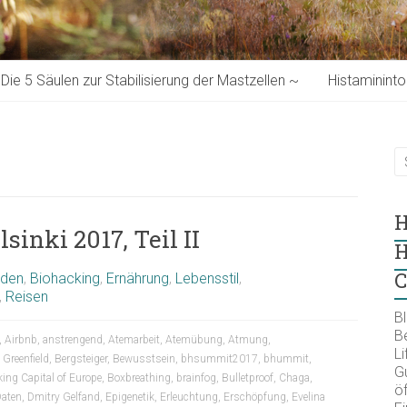
Die 5 Säulen zur Stabilisierung der Mastzellen ~
Histaminint
H
inki 2017, Teil II
H
C
oden
,
Biohacking
,
Ernährung
,
Lebensstil
,
,
Reisen
B
B
,
Airbnb
,
anstrengend
,
Atemarbeit
,
Atemübung
,
Atmung
,
Li
 Greenfield
,
Bergsteiger
,
Bewusstsein
,
bhsummit2017
,
bhummit
,
Gu
ing Capital of Europe
,
Boxbreathing
,
brainfog
,
Bulletproof
,
Chaga
,
öf
aten
,
Dmitry Gelfand
,
Epigenetik
,
Erleuchtung
,
Erschöpfung
,
Evelina