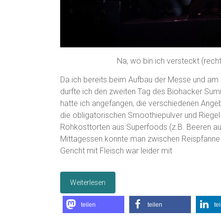
Na, wo bin ich versteckt (rech
Da ich bereits beim Aufbau der Messe und am e
durfte ich den zweiten Tag des Biohacker Sum
hatte ich angefangen, die verschiedenen Ange
die obligatorischen Smoothiepulver und Riegel 
Rohkosttorten aus Superfoods (z.B. Beeren a
Mittagessen konnte man zwischen Reispfanne 
Gericht mit Fleisch war leider mit
Weiterlesen
teilen
teilen
te