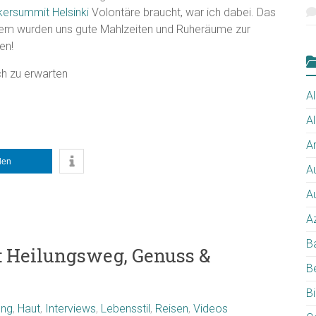
ersummit Helsinki
Volontäre braucht, war ich dabei. Das
dem wurden uns gute Mahlzeiten und Ruheräume zur
en!
ch zu erwarten
Al
A
Ar
ilen
A
A
A
B
: Heilungsweg, Genuss &
B
B
ung
,
Haut
,
Interviews
,
Lebensstil
,
Reisen
,
Videos