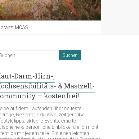
oleranz, MCAS
aut-Darm-Hirn-,
ochsensibilitäts- & Mastzell-
ommunity – kostenfrei!
leibe auf dem Laufenden über neueste
eiträge, Rezepte, exklusive, zeitgemäße
festyletipps, aktuelle Events, erhalte
tscheine & persönliche Einblicke, die ich nicht
fentlich mit jedem teile. Für einen leichten