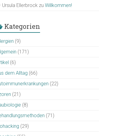
Ursula Ellerbrock
zu
Willkommen!
Kategorien
lergien
(9)
llgemein
(171)
tikel
(6)
us dem Alltag
(66)
utoimmunerkrankungen
(22)
zoren
(21)
aubiologie
(8)
ehandlungsmethoden
(71)
iohacking
(29)