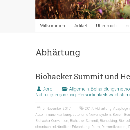
Willkommen
Artikel
Über mich
~ 
Abhärtung
Biohacker Summit und Hels
Doro
Allgemein
,
Behandlungsmeth
Nahrungsergänzung
,
Persönlichkeitswachstum
5. November 2017
2017
,
Abhärtung
,
Adaptogen
Autoimmunerkrankung
,
autonome Nervensystem
,
Beeren
,
Ben
Biohacker Convention
,
Biohacker Summit
,
Biohacking
,
Biohack
chronisch entzündliche Erkrankung
,
Darm
,
Darmmikrobiom
,
D