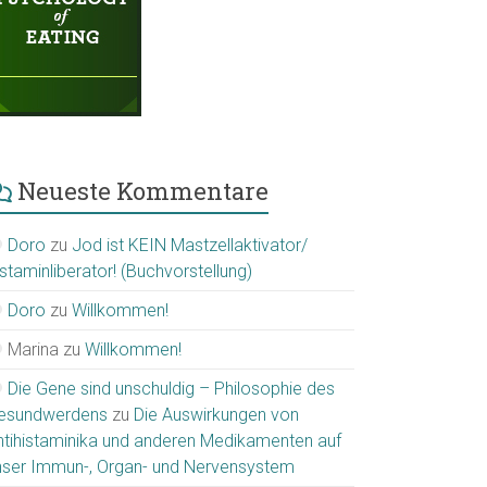
Neueste Kommentare
Doro
zu
Jod ist KEIN Mastzellaktivator/
staminliberator! (Buchvorstellung)
Doro
zu
Willkommen!
Marina
zu
Willkommen!
Die Gene sind unschuldig – Philosophie des
esundwerdens
zu
Die Auswirkungen von
ntihistaminika und anderen Medikamenten auf
nser Immun-, Organ- und Nervensystem