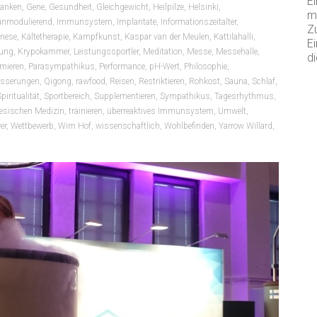
Ei
anken
,
Gene
,
Gesundheit
,
Gleichgewicht
,
Heilpilze
,
Helsinki
,
m
nmodulierend
,
Immunsystem
,
Implantate
,
Informationszeitalter
,
Z
enese
,
Kältetherapie
,
Kampfkunst
,
Kaspar van der Meulen
,
Kattilahalli
,
Ei
bung
,
Krypokammer
,
Leistungssportler
,
Meditation
,
Messe
,
Messehalle
,
di
imieren
,
Parasympathikus
,
Performance
,
pH-Wert
,
Philosophie
,
esserungen
,
Qigong
,
rawfood
,
Reisen
,
Restriktieren
,
Rohkost
,
Sauna
,
Schlaf
,
piritualität
,
Sportbereich
,
Supplementieren
,
Sympathikus
,
Tagesrhythmus
,
inesischen Medizin
,
trainieren
,
überreaktives Immunsystem
,
Umwelt
,
er
,
Wettbewerb
,
Wim Hof
,
wissenschaftlich
,
Wohlbefinden
,
Yarrow Willard
,