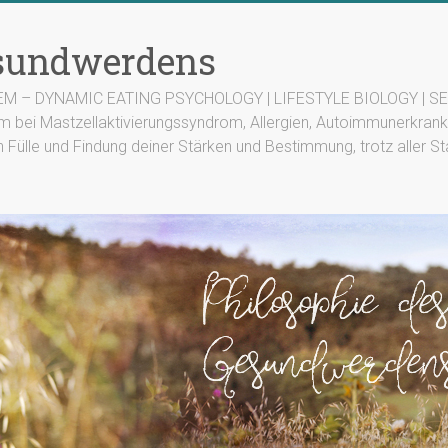
esundwerdens
TEM – DYNAMIC EATING PSYCHOLOGY | LIFESTYLE BIOLOGY | SEN
m bei Mastzellaktivierungssyndrom, Allergien, Autoimmunerkrank
n Fülle und Findung deiner Stärken und Bestimmung, trotz aller St