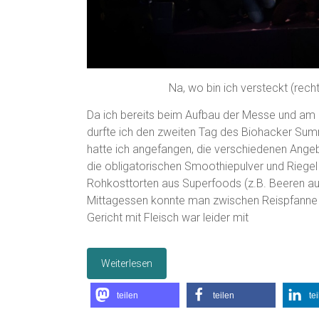
Na, wo bin ich versteckt (rech
Da ich bereits beim Aufbau der Messe und am e
durfte ich den zweiten Tag des Biohacker Sum
hatte ich angefangen, die verschiedenen Ange
die obligatorischen Smoothiepulver und Riegel 
Rohkosttorten aus Superfoods (z.B. Beeren a
Mittagessen konnte man zwischen Reispfanne 
Gericht mit Fleisch war leider mit
Weiterlesen
teilen
teilen
te