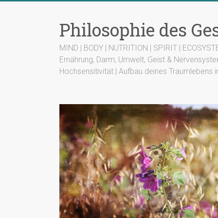
Zum
Inhalt
Philosophie des G
springen
MIND | BODY | NUTRITION | SPIRIT | ECOSYS
Ernährung, Darm, Umwelt, Geist & Nervensyste
Hochsensitivität | Aufbau deines Traumlebens i