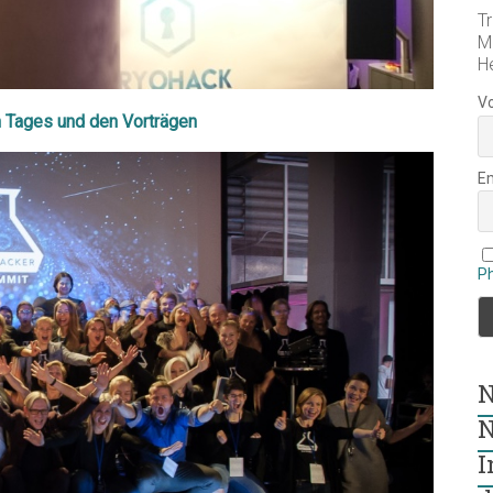
Tr
M
H
V
 Tages und den Vorträgen
E
P
N
N
I