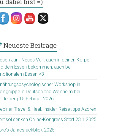
u dabei bist =)
Neueste Beiträge
iesen Juni: Neues Vertrauen in deinen Körper
nd dein Essen bekommen, auch bei
motionalem Essen <3
rnährungspsychologischer Workshop in
leingruppe in Deutschland Weinheim bei
eidelberg 15.Februar 2026
ebinar Travel & Heal: Insider-Reisetipps Azoren
ortisol senken Online-Kongress Start 23.1.2025
oro’s Jahresrückblick 2025