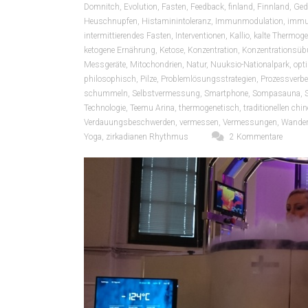
Domnitch
,
Evolution
,
Fasten
,
Feedback
,
finland
,
Finnland
,
Ged
Heuschnupfen
,
Histaminintoleranz
,
Immunmodulation
,
immu
intermittierendes Fasten
,
Interventionen
,
Kallio
,
kalte Thermog
ketogene Ernährung
,
Ketose
,
Konzentration
,
Konzentrationsü
Messgeräte
,
Mitochondrien
,
Natur
,
Nuuksio-Nationalpark
,
opt
philosophisch
,
Pilze
,
Problemlösungsstrategien
,
Prozessverb
schummeln
,
Selbstvermessung
,
Smartphone
,
Sompasauna
,
S
Technologie
,
Teemu Arina
,
thermogenetisch
,
traditionellen ch
Verdauungsbeschwerden
,
vermessen
,
Vermessungen
,
Wander
Yoga
,
zirkadianen Rhythmus
2 Kommentare