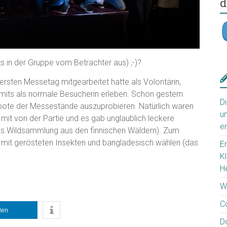
d
ts in der Gruppe vom Betrachter aus) ;-)?
rsten Messetag mitgearbeitet hatte als Volontärin,
mits als normale Besucherin erleben. Schon gestern
D
bote der Messestände auszuprobieren. Natürlich waren
u
mit von der Partie und es gab unglaublich leckere
e
us Wildsammlung aus den finnischen Wäldern). Zum
mit gerösteten Insekten und bangladesisch wählen (das
E
K
H
W
C
ilen
D