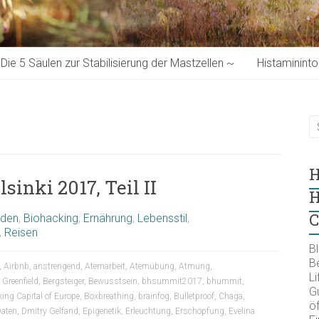
Die 5 Säulen zur Stabilisierung der Mastzellen ~
Histaminint
H
inki 2017, Teil II
H
C
oden
,
Biohacking
,
Ernährung
,
Lebensstil
,
,
Reisen
B
B
,
Airbnb
,
anstrengend
,
Atemarbeit
,
Atemübung
,
Atmung
,
Li
 Greenfield
,
Bergsteiger
,
Bewusstsein
,
bhsummit2017
,
bhummit
,
Gu
ing Capital of Europe
,
Boxbreathing
,
brainfog
,
Bulletproof
,
Chaga
,
öf
aten
,
Dmitry Gelfand
,
Epigenetik
,
Erleuchtung
,
Erschöpfung
,
Evelina