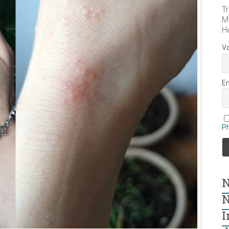
Tr
M
H
V
E
P
N
N
I