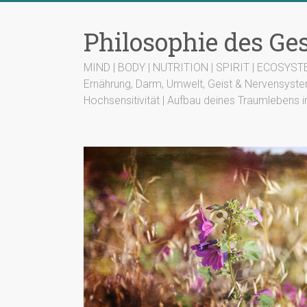
Zum
Inhalt
Philosophie des G
springen
MIND | BODY | NUTRITION | SPIRIT | ECOSYS
Ernährung, Darm, Umwelt, Geist & Nervensyste
Hochsensitivität | Aufbau deines Traumlebens i