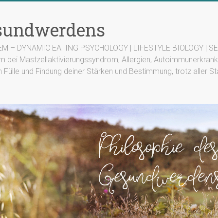
esundwerdens
TEM – DYNAMIC EATING PSYCHOLOGY | LIFESTYLE BIOLOGY | SEN
m bei Mastzellaktivierungssyndrom, Allergien, Autoimmunerkrank
n Fülle und Findung deiner Stärken und Bestimmung, trotz aller St