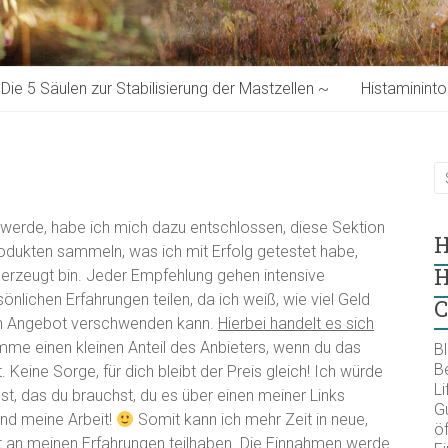
Die 5 Säulen zur Stabilisierung der Mastzellen ~
Histaminint
werde, habe ich mich dazu entschlossen, diese Sektion
H
Produkten sammeln, was ich mit Erfolg getestet habe,
H
berzeugt bin. Jeder Empfehlung gehen intensive
lichen Erfahrungen teilen, da ich weiß, wie viel Geld
C
en Angebot verschwenden kann.
Hierbei handelt es sich
omme einen kleinen Anteil des Anbieters, wenn du das
B
B
Keine Sorge, für dich bleibt der Preis gleich! Ich würde
Li
st, das du brauchst, du es über einen meiner Links
Gu
und meine Arbeit!
Somit kann ich mehr Zeit in neue,
öf
kt an meinen Erfahrungen teilhaben. Die Einnahmen werde