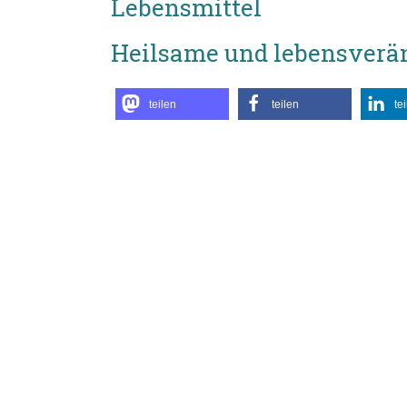
Lebensmittel
Heilsame und lebensverä
teilen
teilen
te