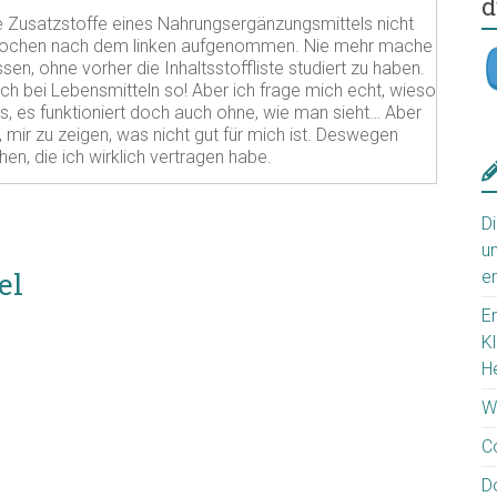
d
e Zusatzstoffe eines Nahrungsergänzungsmittels nicht
 Wochen nach dem linken aufgenommen. Nie mehr mache
en, ohne vorher die Inhaltsstoffliste studiert zu haben.
ch bei Lebensmitteln so! Aber ich frage mich echt, wieso
s, es funktioniert doch auch ohne, wie man sieht… Aber
 mir zu zeigen, was nicht gut für mich ist. Deswegen
en, die ich wirklich vertragen habe.
D
u
el
e
E
K
H
W
C
D