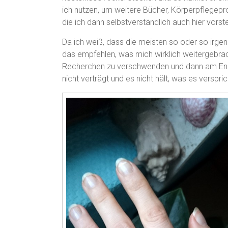
ich nutzen, um weitere Bücher, Körperpflegep
die ich dann selbstverständlich auch hier vors
Da ich weiß, dass die meisten so oder so irge
das empfehlen, was mich wirklich weitergebracht
Recherchen zu verschwenden und dann am Ende
nicht verträgt und es nicht hält, was es verspric