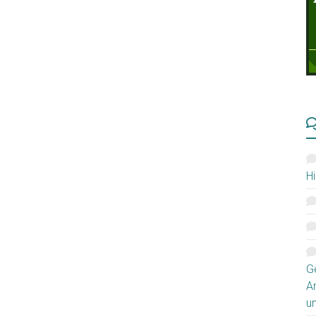
Hi
G
A
u