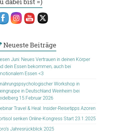
u dabei bist =)
Neueste Beiträge
iesen Juni: Neues Vertrauen in deinen Körper
nd dein Essen bekommen, auch bei
motionalem Essen <3
rnährungspsychologischer Workshop in
leingruppe in Deutschland Weinheim bei
eidelberg 15.Februar 2026
ebinar Travel & Heal: Insider-Reisetipps Azoren
ortisol senken Online-Kongress Start 23.1.2025
oro’s Jahresrückblick 2025