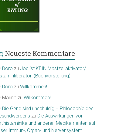
Neueste Kommentare
Doro
zu
Jod ist KEIN Mastzellaktivator/
staminliberator! (Buchvorstellung)
Doro
zu
Willkommen!
Marina
zu
Willkommen!
Die Gene sind unschuldig – Philosophie des
esundwerdens
zu
Die Auswirkungen von
ntihistaminika und anderen Medikamenten auf
nser Immun-, Organ- und Nervensystem