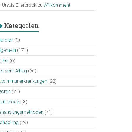
Ursula Ellerbrock
zu
Willkommen!
Kategorien
lergien
(9)
llgemein
(171)
tikel
(6)
us dem Alltag
(66)
utoimmunerkrankungen
(22)
zoren
(21)
aubiologie
(8)
ehandlungsmethoden
(71)
iohacking
(29)