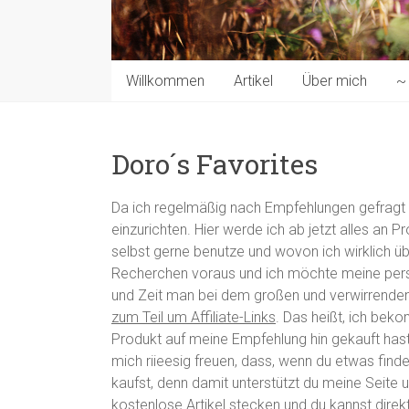
Willkommen
Artikel
Über mich
~ 
Doro´s Favorites
Da ich regelmäßig nach Empfehlungen gefragt 
einzurichten. Hier werde ich ab jetzt alles an 
selbst gerne benutze und wovon ich wirklich ü
Recherchen voraus und ich möchte meine persön
und Zeit man bei dem großen und verwirrend
zum Teil um Affiliate-Links
. Das heißt, ich bek
Produkt auf meine Empfehlung hin gekauft hast. 
mich riieesig freuen, dass, wenn du etwas finde
kaufst, denn damit unterstützt du meine Seite 
kostenlose Artikel stecken und du kannst dire