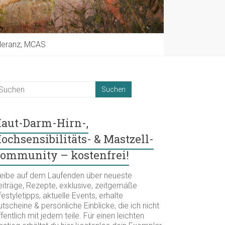
oleranz, MCAS
aut-Darm-Hirn-,
ochsensibilitäts- & Mastzell-
ommunity – kostenfrei!
leibe auf dem Laufenden über neueste
eiträge, Rezepte, exklusive, zeitgemäße
festyletipps, aktuelle Events, erhalte
tscheine & persönliche Einblicke, die ich nicht
fentlich mit jedem teile. Für einen leichten