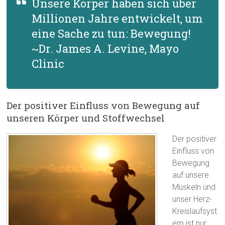
Unsere Körper haben sich über
Millionen Jahre entwickelt, um
eine Sache zu tun: Bewegung!
~Dr. James A. Levine, Mayo
Clinic
Der positiver Einfluss von Bewegung auf
unseren Körper und Stoffwechsel
Der positiver
Einfluss von
Bewegung
auf unsere
Muskeln und
unser Herz-
Kreislaufsyst
em ist nur