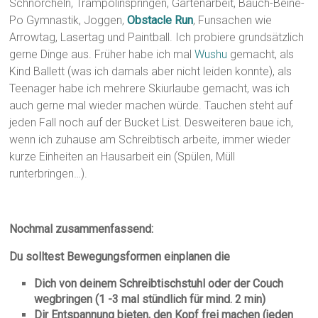
Schnorcheln, Trampolinspringen, Gartenarbeit, Bauch-Beine-
Po Gymnastik, Joggen,
Obstacle Run
, Funsachen wie
Arrowtag, Lasertag und Paintball. Ich probiere grundsätzlich
gerne Dinge aus. Früher habe ich mal
Wushu
gemacht, als
Kind Ballett (was ich damals aber nicht leiden konnte), als
Teenager habe ich mehrere Skiurlaube gemacht, was ich
auch gerne mal wieder machen würde. Tauchen steht auf
jeden Fall noch auf der Bucket List. Desweiteren baue ich,
wenn ich zuhause am Schreibtisch arbeite, immer wieder
kurze Einheiten an Hausarbeit ein (Spülen, Müll
runterbringen…).
Nochmal zusammenfassend:
Du solltest Bewegungsformen einplanen die
Dich von deinem Schreibtischstuhl oder der Couch
wegbringen (1 -3 mal stündlich für mind. 2 min)
Dir Entspannung bieten, den Kopf frei machen (jeden