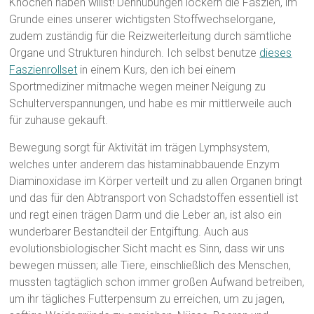
Knochen haben willst! Dehnübungen lockern die Faszien, im
Grunde eines unserer wichtigsten Stoffwechselorgane,
zudem zuständig für die Reizweiterleitung durch sämtliche
Organe und Strukturen hindurch. Ich selbst benutze
dieses
Faszienrollset
in einem Kurs, den ich bei einem
Sportmediziner mitmache wegen meiner Neigung zu
Schulterverspannungen, und habe es mir mittlerweile auch
für zuhause gekauft.
Bewegung sorgt für Aktivität im trägen Lymphsystem,
welches unter anderem das histaminabbauende Enzym
Diaminoxidase im Körper verteilt und zu allen Organen bringt
und das für den Abtransport von Schadstoffen essentiell ist
und regt einen trägen Darm und die Leber an, ist also ein
wunderbarer Bestandteil der Entgiftung. Auch aus
evolutionsbiologischer Sicht macht es Sinn, dass wir uns
bewegen müssen; alle Tiere, einschließlich des Menschen,
mussten tagtäglich schon immer großen Aufwand betreiben,
um ihr tägliches Futterpensum zu erreichen, um zu jagen,