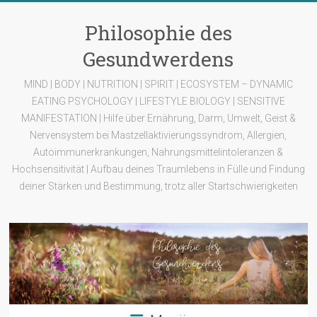
Zum
Inhalt
Philosophie des
springen
Gesundwerdens
MIND | BODY | NUTRITION | SPIRIT | ECOSYSTEM – DYNAMIC
EATING PSYCHOLOGY | LIFESTYLE BIOLOGY | SENSITIVE
MANIFESTATION | Hilfe über Ernährung, Darm, Umwelt, Geist &
Nervensystem bei Mastzellaktivierungssyndrom, Allergien,
Autoimmunerkrankungen, Nahrungsmittelintoleranzen &
Hochsensitivität | Aufbau deines Traumlebens in Fülle und Findung
deiner Stärken und Bestimmung, trotz aller Startschwierigkeiten