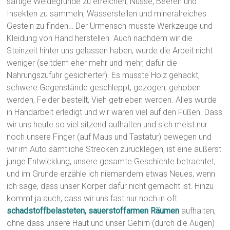
saftige Weidegründe zu erreichen, Nüsse, Beeren und
Insekten zu sammeln, Wasserstellen und mineralreiches
Gestein zu finden… Der Urmensch musste Werkzeuge und
Kleidung von Hand herstellen. Auch nachdem wir die
Steinzeit hinter uns gelassen haben, wurde die Arbeit nicht
weniger (seitdem eher mehr und mehr, dafür die
Nahrungszufuhr gesicherter). Es musste Holz gehackt,
schwere Gegenstände geschleppt, gezogen, gehoben
werden, Felder bestellt, Vieh getrieben werden. Alles wurde
in Handarbeit erledigt und wir waren viel auf den Füßen. Dass
wir uns heute so viel sitzend aufhalten und sich meist nur
noch unsere Finger (auf Maus und Tastatur) bewegen und
wir im Auto sämtliche Strecken zurücklegen, ist eine äußerst
junge Entwicklung, unsere gesamte Geschichte betrachtet,
und im Grunde erzähle ich niemandem etwas Neues, wenn
ich sage, dass unser Körper dafür nicht gemacht ist. Hinzu
kommt ja auch, dass wir uns fast nur noch in oft
schadstoffbelasteten, sauerstoffarmen Räumen
aufhalten,
ohne dass unsere Haut und unser Gehirn (durch die Augen)