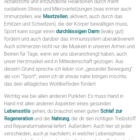
Abfallstoffe und entzündliche Reaktionen durch mehr
oxidativen Stress und Mikroverletzungen (was immer auch
Immunzellen, wie
Mastzellen
, aktiviert, auch durch das
Erhitzen und Schwitzen), die der Körper bewältigen muss,
Sport kann sogar einen
durchlässigen Darm
(leaky gut)
fördern und auch darüber das Immunsystem überaktivieren!
Auch schmerzen nicht nur die Muskeln in unseren Armen und
Beinen für Tage, wenn wir uns überanstrengt haben, auch
unser Herzmuskel wird in Mitleidenschaft gezogen. Aus
diesem Grund spreche ich lieber von „gesunder Bewegung“
als von “Sport”, wenn ich dir etwas nahe bringen möchte,
das dein alltägliches Wohlbefinden fördert.
Wichtig wie bei allen anderen Punkten: Es muss Hand in
Hand mit allen anderen Aspekten eines gesunden
Lebensstils
gehen, du brauchst einen guten
Schlaf zur
Regeneration
und die
Nahrung
, die dir den richtigen Treibstoff
und Reparaturmaterial liefert. Außerdem: Auch hier ist jeder
verschieden, auch je nachdem, in welcher Lebensphase