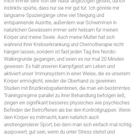
mich immer sehr von der Natur angezogen gefühlt, da ich
instinktiv spürte, dass nur sie mir gut tut. Ich gönnte mir
langsame Spaziergänge ohne viel Steigung und
entspannende Ausritte, außerdem war Schwimmen in
natürlichen Gewässern immer sehr heilsam für meinen
Körper und meine Seele. Auch meine Mutter hat sich
während ihrer Krebserkrankung und Chemotherapie nicht
hängen lassen, sondern ist fast jeden Tag ihre Nordic-
Walkingrunde gegangen, und seien es nur mal 20 Minuten
gewesen. Es hält unseren Kampfgeist am Leben und
aktiviert unser Immunsystem in einer Weise, die es unserem
Körper ermöglicht, wieder die Oberhand zu gewinnen.
Studien mit Brustkrebspatientinnen, die man ein bestimmtes
Trainingsregime parallel zu ihrer Behandlung befolgen ließ,
zeigen ein signifikant besseres physisches wie psychisches
Befinden der Betroffenen als bei den Kontrollgruppen. Wenn
dein Körper es mitmacht, kann natürlich auch
anstrengenderer Sport, bei dem man sich einfach mal richtig
auspowert, gut sein, wenn du unter Stress stehst und