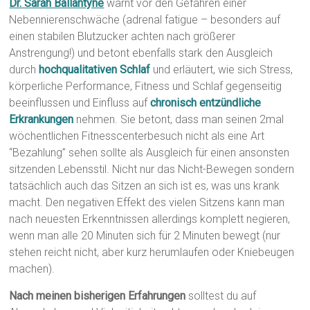
Dr. Sarah Ballantyne
warnt vor den Gefahren einer
Nebennierenschwäche (adrenal fatigue – besonders auf
einen stabilen Blutzucker achten nach größerer
Anstrengung!) und betont ebenfalls stark den Ausgleich
durch
hochqualitativen Schlaf
und erläutert, wie sich Stress,
körperliche Performance, Fitness und Schlaf gegenseitig
beeinflussen und Einfluss auf
chronisch entzündliche
Erkrankungen
nehmen. Sie betont, dass man seinen 2mal
wöchentlichen Fitnesscenterbesuch nicht als eine Art
“Bezahlung” sehen sollte als Ausgleich für einen ansonsten
sitzenden Lebensstil. Nicht nur das Nicht-Bewegen sondern
tatsächlich auch das Sitzen an sich ist es, was uns krank
macht. Den negativen Effekt des vielen Sitzens kann man
nach neuesten Erkenntnissen allerdings komplett negieren,
wenn man alle 20 Minuten sich für 2 Minuten bewegt (nur
stehen reicht nicht, aber kurz herumlaufen oder Kniebeugen
machen).
Nach meinen bisherigen Erfahrungen
solltest du auf