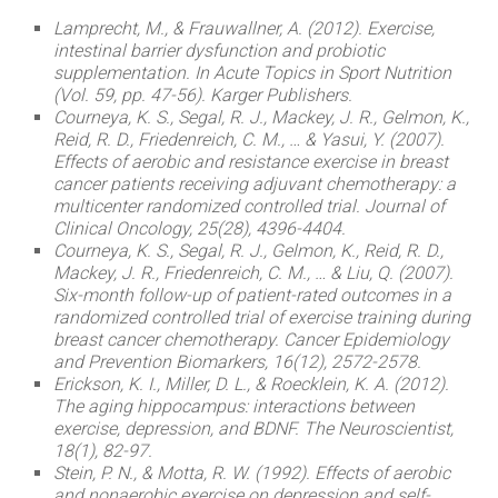
Lamprecht, M., & Frauwallner, A. (2012). Exercise,
intestinal barrier dysfunction and probiotic
supplementation. In Acute Topics in Sport Nutrition
(Vol. 59, pp. 47-56). Karger Publishers.
Courneya, K. S., Segal, R. J., Mackey, J. R., Gelmon, K.,
Reid, R. D., Friedenreich, C. M., … & Yasui, Y. (2007).
Effects of aerobic and resistance exercise in breast
cancer patients receiving adjuvant chemotherapy: a
multicenter randomized controlled trial. Journal of
Clinical Oncology, 25(28), 4396-4404.
Courneya, K. S., Segal, R. J., Gelmon, K., Reid, R. D.,
Mackey, J. R., Friedenreich, C. M., … & Liu, Q. (2007).
Six-month follow-up of patient-rated outcomes in a
randomized controlled trial of exercise training during
breast cancer chemotherapy. Cancer Epidemiology
and Prevention Biomarkers, 16(12), 2572-2578.
Erickson, K. I., Miller, D. L., & Roecklein, K. A. (2012).
The aging hippocampus: interactions between
exercise, depression, and BDNF. The Neuroscientist,
18(1), 82-97.
Stein, P. N., & Motta, R. W. (1992). Effects of aerobic
and nonaerobic exercise on depression and self-