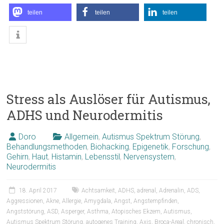
teilen
teilen
teilen
Stress als Auslöser für Autismus,
ADHS und Neurodermitis
Doro
Allgemein
,
Autismus Spektrum Störung
,
Behandlungsmethoden
,
Biohacking
,
Epigenetik
,
Forschung
,
Gehirn
,
Haut
,
Histamin
,
Lebensstil
,
Nervensystem
,
Neurodermitis
18. April 2017
Achtsamkeit
,
ADHS
,
adrenal
,
Adrenalin
,
ADS
,
Aggressionen
,
Akne
,
Allergie
,
Amygdala
,
Angst
,
Angstempfinden
,
Angststörung
,
ASD
,
Asperger
,
Asthma
,
Atopisches Ekzem
,
Autismus
,
Autismus Spektrum Störung
,
autogenes Training
,
Axis
,
Broca-Areal
,
chronisch
,