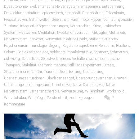
Dysautonomie
,
Ekel
,
enterische Nervensystem
,
entspannen
,
Entspannung
,
Entwicklungsstadium
,
epigenetisch
,
erschöpft
,
Erschöpfung
,
Feldenkrais
,
Fressattacken
,
Gehirnwellen
,
Gereiztheit
,
Hashimoto
,
Hypermobilität
,
hypnoiden
Zustand
,
integriert
,
Körpererinnerungen
,
Körpergehirn
,
Krise
,
limbisches
System
,
Mastzellen
,
Meditation
,
Meditationsversuch
,
Mikroglia
,
Mutterleib
,
Nervensystem
,
nervöser
,
Nervosität
,
niedrige Libido
,
präfrontaler Kortex
,
Psychoneuroimmunologie
,
Qigong
,
Regulationsprobleme
,
Reizdarm
,
Resilienz
,
Scham
,
Schicksalsschläge
,
schlechte Impulskontrolle
,
Schmerz
,
Schmerzen
,
schwierig
,
Selbstliebe
,
Selbstverletzendes Verhalten
,
sicher
,
somatische
Therapien
,
Stabilität
,
Stammhirnebene
,
Still Face Experiment
,
Stress
,
Stresshormone
,
Tai Chi
,
Trauma
,
Überarbeitung
,
Überlastung
,
Überlastungssituationen
,
Überlebensangst
,
Übersprungsverhalten
,
Umwelt
,
Unfall
,
ungefiltert
,
ungesund
,
Unruhe
,
Vegetative Dystonie
,
vegetative
Nervensystem
,
Verhaltenstherapie
,
Verwurzelung
,
Willenskraft
,
Workaholic
,
Wurzelchakra
,
Wut
,
Yoga
,
Zerstreutheit
,
zurückgezogen
7
Kommentare