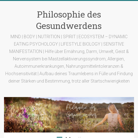
Zum
Inhalt
Philosophie des
springen
Gesundwerdens
MIND | BODY | NUTRITION | SPIRIT | ECOSYSTEM – DYNAMIC
EATING PSYCHOLOGY | LIFESTYLE BIOLOGY | SENSITIVE
MANIFESTATION | Hilfe über Ernährung, Darm, Umwelt, Geist &
Nervensystem bei Mastzellaktivierungssyndrom, Allergien,
Autoimmunerkrankungen, Nahrungsmittelintoleranzen &
Hochsensitivität | Aufbau deines Traumlebens in Fülle und Findung
deiner Stärken und Bestimmung, trotz aller Startschwierigkeiten