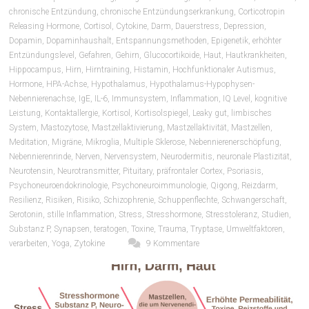
chronische Entzündung
,
chronische Entzündungserkrankung
,
Corticotropin
Releasing Hormone
,
Cortisol
,
Cytokine
,
Darm
,
Dauerstress
,
Depression
,
Dopamin
,
Dopaminhaushalt
,
Entspannungsmethoden
,
Epigenetik
,
erhöhter
Entzündungslevel
,
Gefahren
,
Gehirn
,
Glucocortikoide
,
Haut
,
Hautkrankheiten
,
Hippocampus
,
Hirn
,
Hirntraining
,
Histamin
,
Hochfunktionaler Autismus
,
Hormone
,
HPA-Achse
,
Hypothalamus
,
Hypothalamus-Hypophysen-
Nebennierenachse
,
IgE
,
IL-6
,
Immunsystem
,
Inflammation
,
IQ Level
,
kognitive
Leistung
,
Kontaktallergie
,
Kortisol
,
Kortisolspiegel
,
Leaky gut
,
limbisches
System
,
Mastozytose
,
Mastzellaktivierung
,
Mastzellaktivität
,
Mastzellen
,
Meditation
,
Migräne
,
Mikroglia
,
Multiple Sklerose
,
Nebennierenerschöpfung
,
Nebennierenrinde
,
Nerven
,
Nervensystem
,
Neurodermitis
,
neuronale Plastizität
,
Neurotensin
,
Neurotransmitter
,
Pituitary
,
präfrontaler Cortex
,
Psoriasis
,
Psychoneuroendokrinologie
,
Psychoneuroimmunologie
,
Qigong
,
Reizdarm
,
Resilienz
,
Risiken
,
Risiko
,
Schizophrenie
,
Schuppenflechte
,
Schwangerschaft
,
Serotonin
,
stille Inflammation
,
Stress
,
Stresshormone
,
Stresstoleranz
,
Studien
,
Substanz P
,
Synapsen
,
teratogen
,
Toxine
,
Trauma
,
Tryptase
,
Umweltfaktoren
,
verarbeiten
,
Yoga
,
Zytokine
9 Kommentare