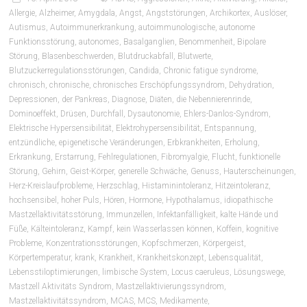
Allergie
,
Alzheimer
,
Amygdala
,
Angst
,
Angststörungen
,
Archikortex
,
Auslöser
,
Autismus
,
Autoimmunerkrankung
,
autoimmunologische
,
autonome
Funktionsstörung
,
autonomes
,
Basalganglien
,
Benommenheit
,
Bipolare
Störung
,
Blasenbeschwerden
,
Blutdruckabfall
,
Blutwerte
,
Blutzuckerregulationsstörungen
,
Candida
,
Chronic fatigue syndrome
,
chronisch
,
chronische
,
chronisches Erschöpfungssyndrom
,
Dehydration
,
Depressionen
,
der Pankreas
,
Diagnose
,
Diäten
,
die Nebennierenrinde
,
Dominoeffekt
,
Drüsen
,
Durchfall
,
Dysautonomie
,
Ehlers-Danlos-Syndrom
,
Elektrische Hypersensibilität
,
Elektrohypersensibilität
,
Entspannung
,
entzündliche
,
epigenetische Veränderungen
,
Erbkrankheiten
,
Erholung
,
Erkrankung
,
Erstarrung
,
Fehlregulationen
,
Fibromyalgie
,
Flucht
,
funktionelle
Störung
,
Gehirn
,
Geist-Körper
,
generelle Schwäche
,
Genuss
,
Hauterscheinungen
,
Herz-Kreislaufprobleme
,
Herzschlag
,
Histaminintoleranz
,
Hitzeintoleranz
,
hochsensibel
,
hoher Puls
,
Hören
,
Hormone
,
Hypothalamus
,
idiopathische
Mastzellaktivitätsstörung
,
Immunzellen
,
Infektanfälligkeit
,
kalte Hände und
Füße
,
Kälteintoleranz
,
Kampf
,
kein Wasserlassen können
,
Koffein
,
kognitive
Probleme
,
Konzentrationsstörungen
,
Kopfschmerzen
,
Körpergeist
,
Körpertemperatur
,
krank
,
Krankheit
,
Krankheitskonzept
,
Lebensqualität
,
Lebensstiloptimierungen
,
limbische System
,
Locus caeruleus
,
Lösungswege
,
Mastzell Aktivitäts Syndrom
,
Mastzellaktivierungssyndrom
,
Mastzellaktivitätssyndrom
,
MCAS
,
MCS
,
Medikamente
,