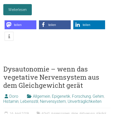
Weiterlesen
teilen
teilen
teilen
Dysautonomie – wenn das
vegetative Nervensystem aus
dem Gleichgewicht gerät
Doro
Allgemein
,
Epigenetik
,
Forschung
,
Gehirn
,
Histamin
,
Lebensstil
,
Nervensystem
,
Unverträglichkeiten
16. April 2018
ADHS
,
Aggressionen
,
Akne
,
Aktivierung
,
Alkohol
,