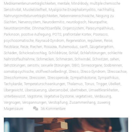
Medikamentenunverträglichkeiten
,
mentale
,
Mind-Body
,
multiple chemische
Sensitivität
,
Muskelsteifheit
,
Myalgische Enzephalomyelitis
,
nachhaltig
,
Nahrungsmittelunverträglichkeiten
,
Nebennierenschwäche
,
Neigung zu
Süchten
,
Nervensystem
,
Neurodermitis
,
neurologisch
,
Neuropathie
,
Neurotransmitter
,
Ohnmachtsanfälle
,
Organsystem
,
Parasympathikus
,
Parkinson
,
positive Aufregung
,
POTS
,
präfrontaler Kortex
,
Psoriasis
,
psychosomatische
,
Raynaud-Syndrom
,
Regeneration
,
regulieren
,
Reise
,
Reizblase
,
Reize
,
Riechen
,
Rosazea
,
Ruhemodus
,
sanft
,
Säugetiergehirn
,
Schäden
,
Schicksalsschlag
,
Schilddrüse
,
Schlaf
,
Schlafstörungen
,
schlechte
Nährstoffaufnahme
,
Schmecken
,
Schmerzen
,
Schwindel
,
Schwitzen
,
sehen
,
Sehstörungen
,
sensitiv
,
sexuelle Störungen
,
SIBO
,
Sinnesorgane
,
Sodbrennen
,
somatopsychische
,
stoffwechselbedingt
,
Stress
,
Stress-Syndrom
,
Stressachse
,
Stresshormone
,
Stressoren
,
Stressperiode
,
Sympathikotonie
,
Sympathikus
,
Tachykardie
,
Temperaturschwankungen
,
Thalamus
,
Tonus
,
Trigger
,
Übelkeit
,
Übergewicht
,
Übersäuerung
,
übersensibel
,
übertrieben
,
Umweltkrankheiten
,
unterbewusst
,
Vagotonie
,
Vegetative Dystonie
,
vegetatives
,
Verdauung
,
Vergnügen
,
Verspannungen
,
Verstopfung
,
Zusammenhang
,
zuwenig
Magensäure
36 Kommentare