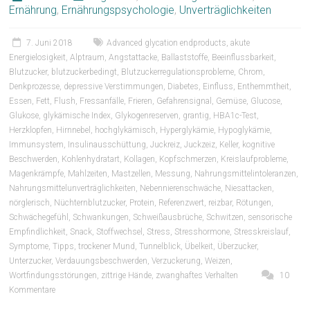
Ernährung
,
Ernährungspsychologie
,
Unverträglichkeiten
7. Juni 2018
Advanced glycation endproducts
,
akute
Energielosigkeit
,
Alptraum
,
Angstattacke
,
Ballaststoffe
,
Beeinflussbarkeit
,
Blutzucker
,
blutzuckerbedingt
,
Blutzuckerregulationsprobleme
,
Chrom
,
Denkprozesse
,
depressive Verstimmungen
,
Diabetes
,
Einfluss
,
Enthemmtheit
,
Essen
,
Fett
,
Flush
,
Fressanfälle
,
Frieren
,
Gefahrensignal
,
Gemüse
,
Glucose
,
Glukose
,
glykämische Index
,
Glykogenreserven
,
grantig
,
HBA1c-Test
,
Herzklopfen
,
Hirnnebel
,
hochglykämisch
,
Hyperglykämie
,
Hypoglykämie
,
Immunsystem
,
Insulinausschüttung
,
Juckreiz
,
Juckzeiz
,
Keller
,
kognitive
Beschwerden
,
Kohlenhydratart
,
Kollagen
,
Kopfschmerzen
,
Kreislaufprobleme
,
Magenkrämpfe
,
Mahlzeiten
,
Mastzellen
,
Messung
,
Nahrungsmittelintoleranzen
,
Nahrungsmittelunverträglichkeiten
,
Nebennierenschwäche
,
Niesattacken
,
nörglerisch
,
Nüchternblutzucker
,
Protein
,
Referenzwert
,
reizbar
,
Rötungen
,
Schwächegefühl
,
Schwankungen
,
Schweißausbrüche
,
Schwitzen
,
sensorische
Empfindlichkeit
,
Snack
,
Stoffwechsel
,
Stress
,
Stresshormone
,
Stresskreislauf
,
Symptome
,
Tipps
,
trockener Mund
,
Tunnelblick
,
Übelkeit
,
Überzucker
,
Unterzucker
,
Verdauungsbeschwerden
,
Verzuckerung
,
Weizen
,
Wortfindungsstörungen
,
zittrige Hände
,
zwanghaftes Verhalten
10
Kommentare