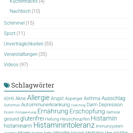
Küchenhacks
(4)
Nachtisch
(10)
Schimmel
(15)
Sport
(11)
Unverträglichkeiten
(55)
Veranstaltungen
(35)
Videos
(97)
Schlagwörter
Allergie
Angst
Ausschlag
Akne
Asthma
Asperger
ADHS
Autoimmunerkrankung
Depression
Darm
Autismus
Coaching
Ernährung
Erschöpfung
Gemüse
Ekzem
Entspannung
Histamin
glutenfrei
gesund
Heuschnupfen
Heilung
Histaminintoleranz
histaminarm
Immunsystem
laktosefrei
lowcarb
Meditation
milchfrei
ketogen
Krebs
Meer
Juckreiz
Kochen