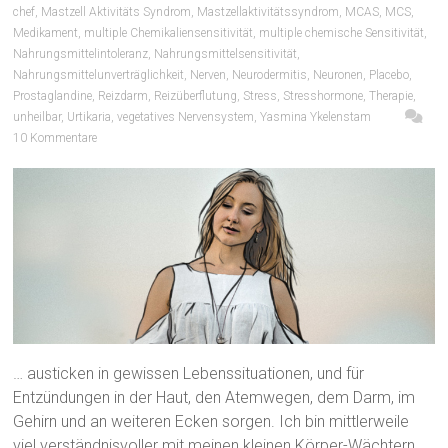
chef
,
Mastzell Aktivitäts Syndrom
,
Mastzellaktivitätssyndrom
,
MCAS
,
MCS
,
Medikament
,
multiple Chemikaliensensitivität
,
multiple chemische Sensitivität
,
Nahrungsmittelintoleranz
,
Nahrungsmittelsensitivität
,
Nahrungsmittelunverträglichkeit
,
Nerven
,
Neurodermitis
,
Neuronen
,
Placebo
,
Prostaglandine
,
Reizdarm
,
Reizüberflutung
,
Stress
,
Stresshormone
,
Therapie
,
unheilbar
,
Urtikaria
,
vegetatives Nervensystem
,
Yasmina Ykelenstam
10 Kommentare
… austicken in gewissen Lebenssituationen, und für
Entzündungen in der Haut, den Atemwegen, dem Darm, im
Gehirn und an weiteren Ecken sorgen. Ich bin mittlerweile
viel verständnisvoller mit meinen kleinen Körper-Wächtern