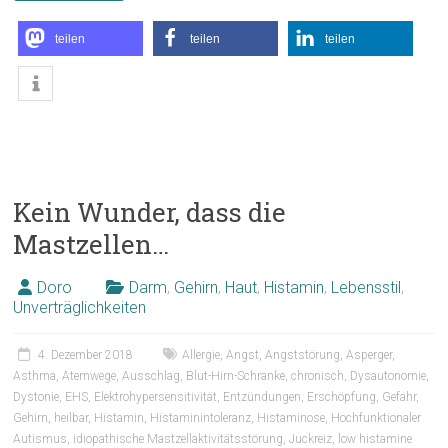
teilen
teilen
teilen
Kein Wunder, dass die
Mastzellen…
Doro
Darm
,
Gehirn
,
Haut
,
Histamin
,
Lebensstil
,
Unverträglichkeiten
4. Dezember 2018
Allergie
,
Angst
,
Angststörung
,
Asperger
,
Asthma
,
Atemwege
,
Ausschlag
,
Blut-Hirn-Schranke
,
chronisch
,
Dysautonomie
,
Dystonie
,
EHS
,
Elektrohypersensitivität
,
Entzündungen
,
Erschöpfung
,
Gefahr
,
Gehirn
,
heilbar
,
Histamin
,
Histaminintoleranz
,
Histaminose
,
Hochfunktionaler
Autismus
,
idiopathische Mastzellaktivitätsstörung
,
Juckreiz
,
low histamine