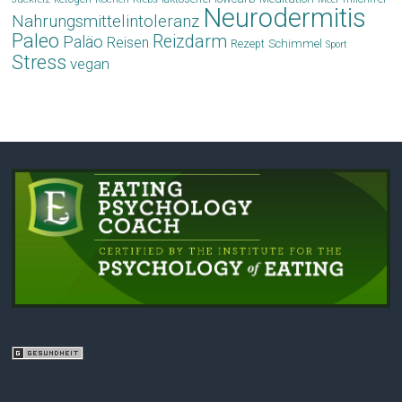
Neurodermitis
Nahrungsmittelintoleranz
Paleo
Reizdarm
Paläo
Reisen
Schimmel
Rezept
Sport
Stress
vegan