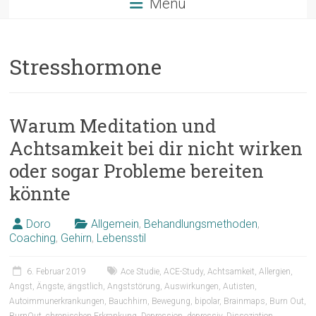
Menü
Stresshormone
Warum Meditation und
Achtsamkeit bei dir nicht wirken
oder sogar Probleme bereiten
könnte
Doro
Allgemein
,
Behandlungsmethoden
,
Coaching
,
Gehirn
,
Lebensstil
6. Februar 2019
Ace Studie
,
ACE-Study
,
Achtsamkeit
,
Allergien
,
Angst
,
Ängste
,
ängstlich
,
Angststörung
,
Auswirkungen
,
Autisten
,
Autoimmunerkrankungen
,
Bauchhirn
,
Bewegung
,
bipolar
,
Brainmaps
,
Burn Out
,
BurnOut
,
chronischen Erkrankung
,
Depression
,
depressiv
,
Dissoziation
,