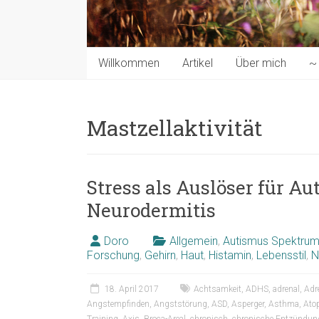
Willkommen
Artikel
Über mich
~ 
Mastzellaktivität
Stress als Auslöser für A
Neurodermitis
Doro
Allgemein
,
Autismus Spektrum
Forschung
,
Gehirn
,
Haut
,
Histamin
,
Lebensstil
,
N
18. April 2017
Achtsamkeit
,
ADHS
,
adrenal
,
Adr
Angstempfinden
,
Angststörung
,
ASD
,
Asperger
,
Asthma
,
Ato