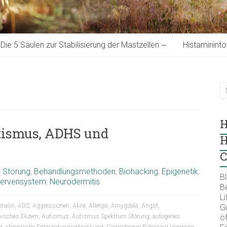
Die 5 Säulen zur Stabilisierung der Mastzellen ~
Histaminint
H
utismus, ADHS und
H
C
 Störung
,
Behandlungsmethoden
,
Biohacking
,
Epigenetik
,
B
ervensystem
,
Neurodermitis
B
Li
enalin
,
ADS
,
Aggressionen
,
Akne
,
Allergie
,
Amygdala
,
Angst
,
Gu
pisches Ekzem
,
Autismus
,
Autismus Spektrum Störung
,
autogenes
öf