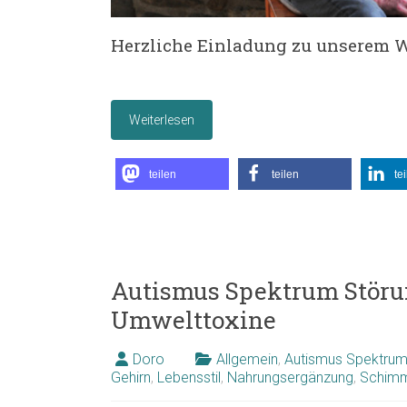
Herzliche Einladung zu unserem 
Weiterlesen
teilen
teilen
te
Autismus Spektrum Störun
Umwelttoxine
Doro
Allgemein
,
Autismus Spektrum
Gehirn
,
Lebensstil
,
Nahrungsergänzung
,
Schim