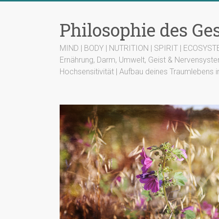
Zum
Inhalt
Philosophie des G
springen
MIND | BODY | NUTRITION | SPIRIT | ECOSYS
Ernährung, Darm, Umwelt, Geist & Nervensyste
Hochsensitivität | Aufbau deines Traumlebens i