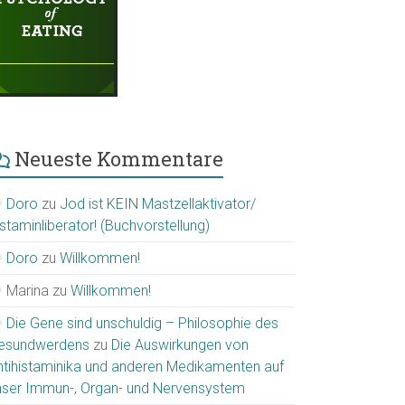
Neueste Kommentare
Doro
zu
Jod ist KEIN Mastzellaktivator/
staminliberator! (Buchvorstellung)
Doro
zu
Willkommen!
Marina
zu
Willkommen!
Die Gene sind unschuldig – Philosophie des
esundwerdens
zu
Die Auswirkungen von
ntihistaminika und anderen Medikamenten auf
nser Immun-, Organ- und Nervensystem