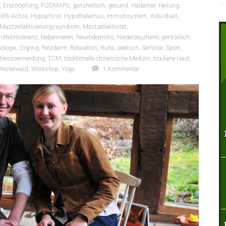
,
Erschöpfung
,
FODMAPs
,
ganzheitlich
,
gesund
,
Hadamar
,
Heilung
,
HPA-Achse
,
Hypophyse
,
Hypothalamus
,
Immunsystem
,
individuell
,
Mastzellaktivierungssyndrom
,
Mastzellaktivität
,
ttelintoleranz
,
Nebennieren
,
Neurodermitis
,
Niederzeuzheim
,
persönlich
,
ologie
,
Qigong
,
Reizdarm
,
Relaxation
,
Ruhe
,
seelisch
,
Seminar
,
Sport
,
tressvermeidung
,
TCM
,
traditionelle chinesische Medizin
,
trockene Haut
,
Westerwald
,
Workshop
,
Yoga
1 Kommentar