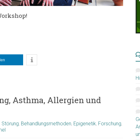
Workshop!
ilen
Hi
g, Asthma, Allergien und
G
 Störung
,
Behandlungsmethoden
,
Epigenetik
,
Forschung
,
A
mel
u