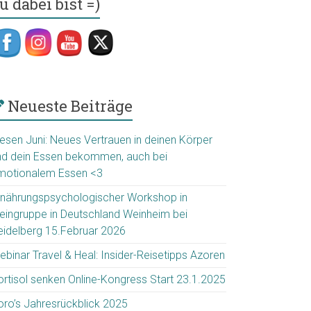
u dabei bist =)
Neueste Beiträge
iesen Juni: Neues Vertrauen in deinen Körper
nd dein Essen bekommen, auch bei
motionalem Essen <3
rnährungspsychologischer Workshop in
leingruppe in Deutschland Weinheim bei
eidelberg 15.Februar 2026
ebinar Travel & Heal: Insider-Reisetipps Azoren
ortisol senken Online-Kongress Start 23.1.2025
oro’s Jahresrückblick 2025