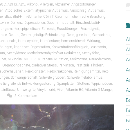
98C
,
ADHS
,
ADS
,
Alkohol
,
Allergien
,
Alzheimer
,
Angststörungen
,
en
,
Atopisches Ekzem
,
atypischer Autismus
,
Ausschlag
,
Autismus
,
zelreflex
,
Blut-Hirn-Schranke
,
C677T
,
Cadmium
,
chemische Belastung
,
tokine
,
Demenz
,
Depressionen
,
Dopaminhaushalt
,
Einzelnukleotid-
dungsmarker
,
epigenetisch
,
Epilepsie
,
Essstörungen
,
Feuchtigkeit
,
inale
,
Geburt
,
Gehirn
,
geistige Behinderung
,
Gene
,
genetisch
,
Genvariante
,
Al
unktionaler
,
Homocystein
,
Homöostase
,
hormonstörende Wirkung
,
törungen
,
kognitiven Degeneration
,
Konzentrationsfähigkeit
,
Leucovorin
,
A
min
,
Methyldonor
,
Methylentetrahydrofolat Reduktase
,
Methylfolat
,
Ar
lber
,
Mikroglia
,
MTHFR
,
Mutagene
,
Mutation
,
Mykotoxine
,
Neurodermitis
,
l
,
Organophosphate
,
oxidativer Stress
,
Parkinson
,
Pestizide
,
Phobien
,
A
aucherhaushalt
,
Reaktionszeit
,
Redoxreaktionen
,
Reinigungsmittel
,
Rett-
rungen
,
Schwangerschaft
,
Schwefelgruppen
,
Schwefelmetabolismus
,
A
e tiefgreifende Entwicklungsstörung
,
Spanplatten
,
Stottern
,
Teppichböden
,
A
teinflüsse
,
Umweltgifte
,
Vinylchlorid
,
Viren
,
Vitamin B6
,
Vitamin D Mangel
,
5 Kommentare
B
B
B