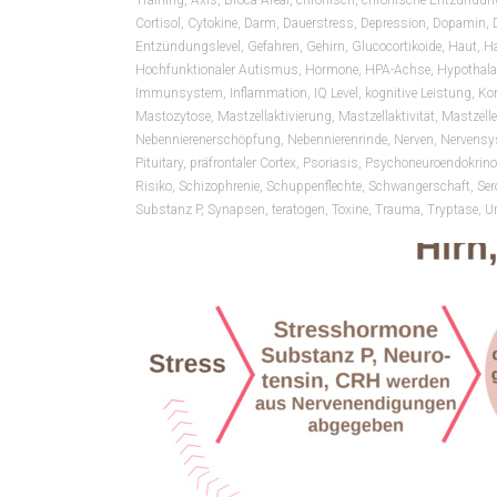
Training
,
Axis
,
Broca-Areal
,
chronisch
,
chronische Entzündun
Cortisol
,
Cytokine
,
Darm
,
Dauerstress
,
Depression
,
Dopamin
,
Entzündungslevel
,
Gefahren
,
Gehirn
,
Glucocortikoide
,
Haut
,
Ha
Hochfunktionaler Autismus
,
Hormone
,
HPA-Achse
,
Hypothal
Immunsystem
,
Inflammation
,
IQ Level
,
kognitive Leistung
,
Kon
Mastozytose
,
Mastzellaktivierung
,
Mastzellaktivität
,
Mastzell
Nebennierenerschöpfung
,
Nebennierenrinde
,
Nerven
,
Nervensy
Pituitary
,
präfrontaler Cortex
,
Psoriasis
,
Psychoneuroendokrino
Risiko
,
Schizophrenie
,
Schuppenflechte
,
Schwangerschaft
,
Ser
Substanz P
,
Synapsen
,
teratogen
,
Toxine
,
Trauma
,
Tryptase
,
U