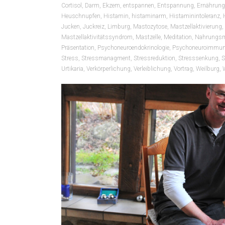
Cortisol
,
Darm
,
Ekzem
,
entspannen
,
Entspannung
,
Ernährung
Heuschnupfen
,
Histamin
,
histaminarm
,
Histaminintoleranz
,
Jucken
,
Juckreiz
,
Limburg
,
Mastozytose
,
Mastzellaktivierung
,
Mastzellaktivitätssyndrom
,
Mastzelle
,
Meditation
,
Nahrungsmi
Präsentation
,
Psychoneuroendokrinologie
,
Psychoneuroimmun
Stress
,
Stressmanagment
,
Stressreduktion
,
Stresssenkung
,
S
Urtikaria
,
Verkörperlichung
,
Verleiblichung
,
Vortrag
,
Weilburg
,