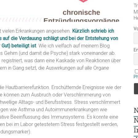
Tr
M
H
V
t vielen Erkrankungen angesehen.
Kürzlich schrieb ich
uns auf die Verdauung schlägt und bei der Entstehung von
Gut) beteiligt ist
. Wie ich vielfach auf meinem Blog
E
as Gehirn (und damit die Psyche) stark voneinander ab.
 registriert, was dann eine Kaskade von Reaktionen über
 in Gang setzt, die Auswirkungen auf alle Organe
P
ie Hautbarrierefunktion. Erschütternde Ereignisse wie der
eme können zum Ausbruch oder Verschlimmerung von
hwellige Alltags- und Berufsstress. Stress verschlimmert
N
gen wie Asthma und Autoimmunerkrankungen wie
egative Beeinflussung des Immunsystems. Es konnte eine
N
en bei im Labor getestetem Stress festgestellt werden,
I
ndungsmarker).