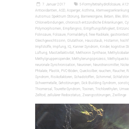
7. Januar 2017
5-Formyltetrahydrofolsäure
,
A12
Antioxidantien
,
ASD
,
Asperger
,
Asthma
,
Atemwegserkrankung
Autismus Spektrum Störung
,
Barriereorgane
,
Betain
,
Blei
,
Blin
Chlorverbindungen
,
chronisch entzündliche Erkrankungen
,
Cy
Polymorphismen
,
Empfängnis
,
Entgiftungsfähigkeit
,
Entzün
Folinsäure
,
Folsäure
,
Formaldehyd
,
freie Radikale
,
gastrointest
Gleichgewichtssinn
,
Glutathion
,
Hausstaub
,
Histamin
,
hochf
Impfstoffe
,
Impfung
,
IQ
,
Kanner Syndrom
,
Kinder
,
kognitive S
Lüftung
,
Mastzellaktivität
,
Methionin Synthase
,
Methylcobala
Methylgruppenspender
,
Methylierungsprozess
,
Methylquecksi
neuronale Synchronisation
,
Neuronen
,
Neurotransmitter
,
Nicke
Phtalate
,
Plastik
,
PVC-Böden
,
Quecksilber
,
rauchen
,
Raucher
,
R
Syndrom
,
Risikofaktoren
,
Schadstoffen
,
Schimmel
,
Schlafstö
Schwermetalle
,
Sehstörungen
,
Sick Building Syndrom
,
sonstig
Thiomersal
,
Tourette-Syndrom
,
Toxinen
,
Trichlorethylen
,
Umwel
Zelltod
,
zellulärer Redoxstatus
,
Zwangsstörungen
,
Zwillinge