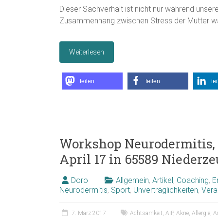
Dieser Sachverhalt ist nicht nur während unser
Zusammenhang zwischen Stress der Mutter wä
Weiterlesen
teilen
teilen
te
Workshop Neurodermitis, A
April 17 in 65589 Niederz
Doro
Allgemein
,
Artikel
,
Coaching
,
E
Neurodermitis
,
Sport
,
Unverträglichkeiten
,
Vera
7. März 2017
Achtsamkeit
,
AIP
,
Akne
,
Allergie
,
A