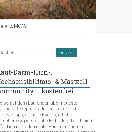
oleranz, MCAS
aut-Darm-Hirn-,
ochsensibilitäts- & Mastzell-
ommunity – kostenfrei!
leibe auf dem Laufenden über neueste
eiträge, Rezepte, exklusive, zeitgemäße
festyletipps, aktuelle Events, erhalte
tscheine & persönliche Einblicke, die ich nicht
fentlich mit jedem teile. Für einen leichten