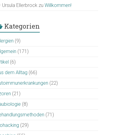
Ursula Ellerbrock
zu
Willkommen!
Kategorien
lergien
(9)
llgemein
(171)
tikel
(6)
us dem Alltag
(66)
utoimmunerkrankungen
(22)
zoren
(21)
aubiologie
(8)
ehandlungsmethoden
(71)
iohacking
(29)