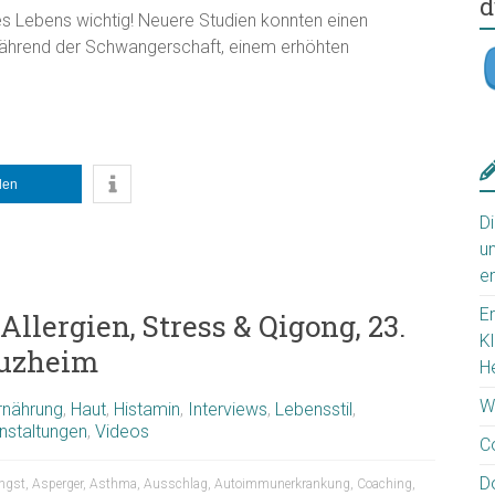
d
es Lebens wichtig! Neuere Studien konnten einen
hrend der Schwangerschaft, einem erhöhten
ilen
D
u
e
E
llergien, Stress & Qigong, 23.
K
euzheim
H
W
rnährung
,
Haut
,
Histamin
,
Interviews
,
Lebensstil
,
nstaltungen
,
Videos
C
D
ngst
,
Asperger
,
Asthma
,
Ausschlag
,
Autoimmunerkrankung
,
Coaching
,