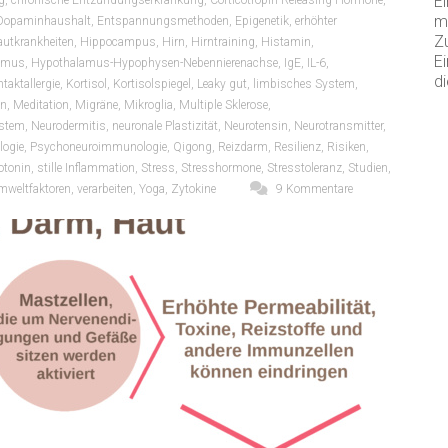
Ei
g
,
chronische Entzündungserkrankung
,
Corticotropin Releasing Hormone
,
m
Dopaminhaushalt
,
Entspannungsmethoden
,
Epigenetik
,
erhöhter
Z
utkrankheiten
,
Hippocampus
,
Hirn
,
Hirntraining
,
Histamin
,
Ei
amus
,
Hypothalamus-Hypophysen-Nebennierenachse
,
IgE
,
IL-6
,
di
taktallergie
,
Kortisol
,
Kortisolspiegel
,
Leaky gut
,
limbisches System
,
en
,
Meditation
,
Migräne
,
Mikroglia
,
Multiple Sklerose
,
stem
,
Neurodermitis
,
neuronale Plastizität
,
Neurotensin
,
Neurotransmitter
,
logie
,
Psychoneuroimmunologie
,
Qigong
,
Reizdarm
,
Resilienz
,
Risiken
,
otonin
,
stille Inflammation
,
Stress
,
Stresshormone
,
Stresstoleranz
,
Studien
,
mweltfaktoren
,
verarbeiten
,
Yoga
,
Zytokine
9 Kommentare