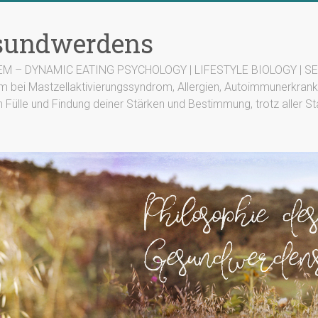
esundwerdens
TEM – DYNAMIC EATING PSYCHOLOGY | LIFESTYLE BIOLOGY | SEN
m bei Mastzellaktivierungssyndrom, Allergien, Autoimmunerkrank
n Fülle und Findung deiner Stärken und Bestimmung, trotz aller St