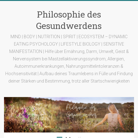
Zum
Inhalt
Philosophie des
springen
Gesundwerdens
MIND | BODY | NUTRITION | SPIRIT | ECOSYSTEM – DYNAMIC
EATING PSYCHOLOGY | LIFESTYLE BIOLOGY | SENSITIVE
MANIFESTATION | Hilfe über Ernährung, Darm, Umwelt, Geist &
Nervensystem bei Mastzellaktivierungssyndrom, Allergien,
Autoimmunerkrankungen, Nahrungsmittelintoleranzen &
Hochsensitivität | Aufbau deines Traumlebens in Fülle und Findung
deiner Stärken und Bestimmung, trotz aller Startschwierigkeiten