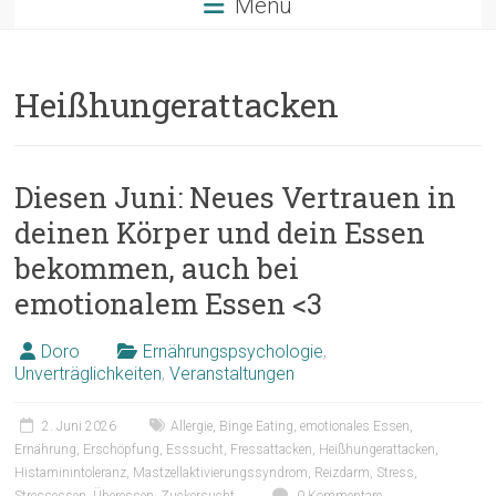
Menü
Heißhungerattacken
Diesen Juni: Neues Vertrauen in
deinen Körper und dein Essen
bekommen, auch bei
emotionalem Essen <3
Doro
Ernährungspsychologie
,
Unverträglichkeiten
,
Veranstaltungen
2. Juni 2026
Allergie
,
Binge Eating
,
emotionales Essen
,
Ernährung
,
Erschöpfung
,
Esssucht
,
Fressattacken
,
Heißhungerattacken
,
Histaminintoleranz
,
Mastzellaktivierungssyndrom
,
Reizdarm
,
Stress
,
Stressessen
,
Überessen
,
Zuckersucht
0 Kommentare