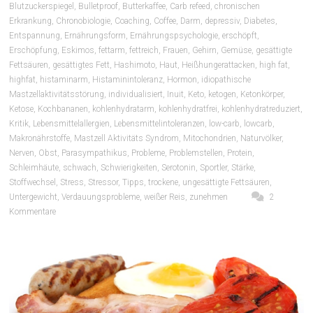
Blutzuckerspiegel
,
Bulletproof
,
Butterkaffee
,
Carb refeed
,
chronischen
Erkrankung
,
Chronobiologie
,
Coaching
,
Coffee
,
Darm
,
depressiv
,
Diabetes
,
Entspannung
,
Ernährungsform
,
Ernährungspsychologie
,
erschöpft
,
Erschöpfung
,
Eskimos
,
fettarm
,
fettreich
,
Frauen
,
Gehirn
,
Gemüse
,
gesättigte
Fettsäuren
,
gesättigtes Fett
,
Hashimoto
,
Haut
,
Heißhungerattacken
,
high fat
,
highfat
,
histaminarm
,
Histaminintoleranz
,
Hormon
,
idiopathische
Mastzellaktivitätsstörung
,
individualisiert
,
Inuit
,
Keto
,
ketogen
,
Ketonkörper
,
Ketose
,
Kochbananen
,
kohlenhydratarm
,
kohlenhydratfrei
,
kohlenhydratreduziert
,
Kritik
,
Lebensmittelallergien
,
Lebensmittelintoleranzen
,
low-carb
,
lowcarb
,
Makronährstoffe
,
Mastzell Aktivitäts Syndrom
,
Mitochondrien
,
Naturvölker
,
Nerven
,
Obst
,
Parasympathikus
,
Probleme
,
Problemstellen
,
Protein
,
Schleimhäute
,
schwach
,
Schwierigkeiten
,
Serotonin
,
Sportler
,
Stärke
,
Stoffwechsel
,
Stress
,
Stressor
,
Tipps
,
trockene
,
ungesättigte Fettsäuren
,
Untergewicht
,
Verdauungsprobleme
,
weißer Reis
,
zunehmen
2
Kommentare