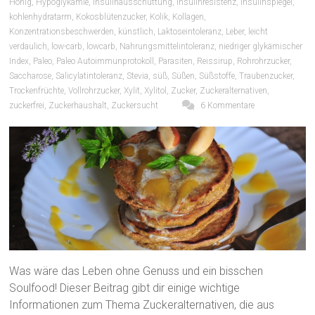
Honig
,
Hypoglykämie
,
Insulinausschüttung
,
Insulinresistenz
,
Insulinspiegel
,
kohlenhydratarm
,
Kokosblütenzucker
,
Kolik
,
Kollagen
,
Konzentrationsbeschwerden
,
künstlich
,
Laktoseintoleranz
,
Leber
,
leicht
verdaulich
,
low-carb
,
lowcarb
,
Nahrungsmittelintoleranz
,
niedriger glykämischer
Index
,
Paleo
,
Paleo Autoimmunprotokoll
,
Parasiten
,
Reissirup
,
Rohrohrzucker
,
Saccharose
,
Salicylatintoleranz
,
Stevia
,
süß
,
Süßen
,
Süßstoffe
,
Traubenzucker
,
Trockenfrüchte
,
Vollrohrzucker
,
Xylit
,
Xylitol
,
Zucker
,
Zuckeralternativen
,
zuckerfrei
,
Zuckerhaushalt
,
Zuckersucht
6 Kommentare
Was wäre das Leben ohne Genuss und ein bisschen
Soulfood! Dieser Beitrag gibt dir einige wichtige
Informationen zum Thema Zuckeralternativen, die aus