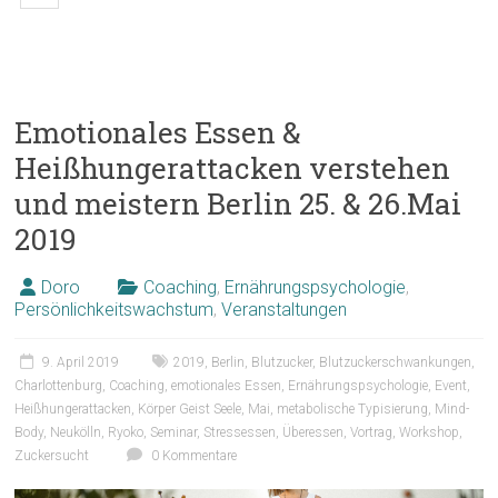
Emotionales Essen &
Heißhungerattacken verstehen
und meistern Berlin 25. & 26.Mai
2019
Doro
Coaching
,
Ernährungspsychologie
,
Persönlichkeitswachstum
,
Veranstaltungen
9. April 2019
2019
,
Berlin
,
Blutzucker
,
Blutzuckerschwankungen
,
Charlottenburg
,
Coaching
,
emotionales Essen
,
Ernährungspsychologie
,
Event
,
Heißhungerattacken
,
Körper Geist Seele
,
Mai
,
metabolische Typisierung
,
Mind-
Body
,
Neukölln
,
Ryoko
,
Seminar
,
Stressessen
,
Überessen
,
Vortrag
,
Workshop
,
Zuckersucht
0 Kommentare