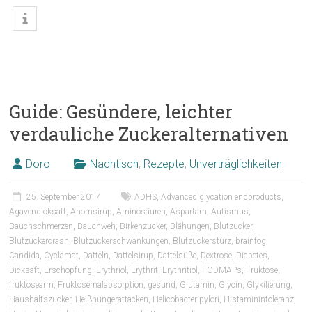
Guide: Gesündere, leichter
verdauliche Zuckeralternativen
Doro
Nachtisch
,
Rezepte
,
Unverträglichkeiten
25. September 2017
ADHS
,
Advanced glycation endproducts
,
Agavendicksaft
,
Ahornsirup
,
Aminosäuren
,
Aspartam
,
Autismus
,
Bauchschmerzen
,
Bauchweh
,
Birkenzucker
,
Blähungen
,
Blutzucker
,
Blutzuckercrash
,
Blutzuckerschwankungen
,
Blutzuckersturz
,
brainfog
,
Candida
,
Cyclamat
,
Datteln
,
Dattelsirup
,
Dattelsüße
,
Dextrose
,
Diabetes
,
Dicksaft
,
Erschöpfung
,
Erythriol
,
Erythrit
,
Erythritiol
,
FODMAPs
,
Fruktose
,
fruktosearm
,
Fruktosemalabsorption
,
gesund
,
Glutamin
,
Glycin
,
Glykilierung
,
Haushaltszucker
,
Heißhungerattacken
,
Helicobacter pylori
,
Histaminintoleranz
,