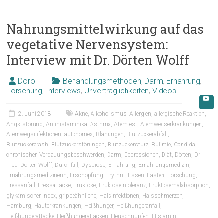
Nahrungsmittelwirkung auf das
vegetative Nervensystem:
Interview mit Dr. Dörten Wolff
Doro
Behandlungsmethoden
,
Darm
,
Ernährung
,
Forschung
,
Interviews
,
Unverträglichkeiten
,
Videos
2. Juni 2018
Akne
,
Alkoholismus
,
Allergien
,
allergische Reaktion
,
Angststörung
,
Antihistaminika
,
Asthma
,
Atemtest
,
Atemwegserkrankungen
,
Atemwegsinfektionen
,
autonomes
,
Blähungen
,
Blutzuckerabfall
,
Blutzuckercrash
,
Blutzuckerstörungen
,
Blutzuckersturz
,
Bulimie
,
Candida
,
chronischen Verdauungsbeschwerden
,
Darm
,
Depressionen
,
Diät
,
Dörten
,
Dr.
med. Dörten Wolff
,
Durchfall
,
Dysbiose
,
Ernährung
,
Ernährungsmedizin
,
Ernährungsmedizinerin
,
Erschöpfung
,
Erythrit
,
Essen
,
Fasten
,
Forschung
,
Fressanfall
,
Fressattacke
,
Fruktose
,
Fruktoseintoleranz
,
Fruktosemalabsorption
,
glykämischer Index
,
grippeähnliche
,
Halsinfektionen
,
Halsschmerzen
,
Hamburg
,
Hauterkrankungen
,
Heißhunger
,
Heißhungeranfall
,
Heißhungerattacke
,
Heißhungerattacken
,
Heuschnupfen
,
Histamin
,