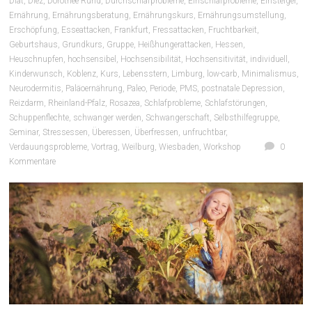
Diät
,
Diez
,
Dorothee Rund
,
Durchschlafprobleme
,
Einschlafprobleme
,
Einsteiger
,
Ernährung
,
Ernährungsberatung
,
Ernährungskurs
,
Ernährungsumstellung
,
Erschöpfung
,
Esseattacken
,
Frankfurt
,
Fressattacken
,
Fruchtbarkeit
,
Geburtshaus
,
Grundkurs
,
Gruppe
,
Heißhungerattacken
,
Hessen
,
Heuschnupfen
,
hochsensibel
,
Hochsensibilität
,
Hochsensitivität
,
individuell
,
Kinderwunsch
,
Koblenz
,
Kurs
,
Lebensstern
,
Limburg
,
low-carb
,
Minimalismus
,
Neurodermitis
,
Paläoernährung
,
Paleo
,
Periode
,
PMS
,
postnatale Depression
,
Reizdarm
,
Rheinland-Pfalz
,
Rosazea
,
Schlafprobleme
,
Schlafstörungen
,
Schuppenflechte
,
schwanger werden
,
Schwangerschaft
,
Selbsthilfegruppe
,
Seminar
,
Stressessen
,
Überessen
,
Überfressen
,
unfruchtbar
,
Verdauungsprobleme
,
Vortrag
,
Weilburg
,
Wiesbaden
,
Workshop
0
Kommentare