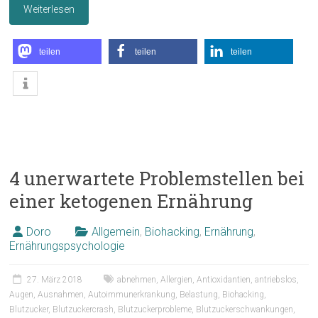
Weiterlesen
teilen
teilen
teilen
4 unerwartete Problemstellen bei
einer ketogenen Ernährung
Doro
Allgemein
,
Biohacking
,
Ernährung
,
Ernährungspsychologie
27. März 2018
abnehmen
,
Allergien
,
Antioxidantien
,
antriebslos
,
Augen
,
Ausnahmen
,
Autoimmunerkrankung
,
Belastung
,
Biohacking
,
Blutzucker
,
Blutzuckercrash
,
Blutzuckerprobleme
,
Blutzuckerschwankungen
,