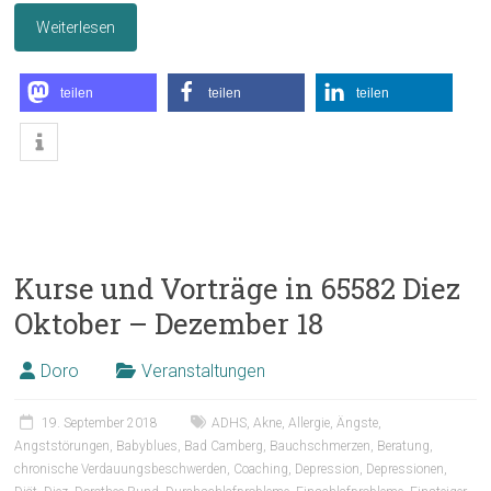
Weiterlesen
teilen
teilen
teilen
Kurse und Vorträge in 65582 Diez
Oktober – Dezember 18
Doro
Veranstaltungen
19. September 2018
ADHS
,
Akne
,
Allergie
,
Ängste
,
Angststörungen
,
Babyblues
,
Bad Camberg
,
Bauchschmerzen
,
Beratung
,
chronische Verdauungsbeschwerden
,
Coaching
,
Depression
,
Depressionen
,