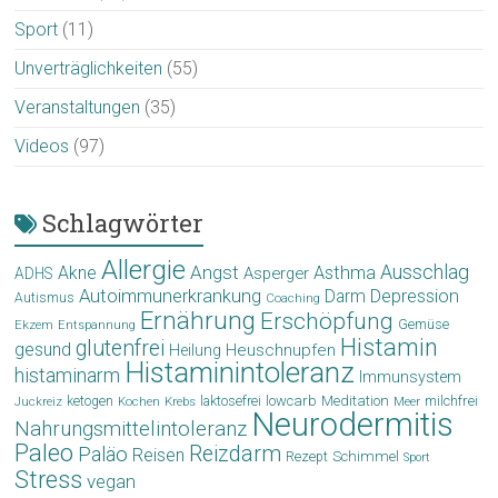
Sport
(11)
Unverträglichkeiten
(55)
Veranstaltungen
(35)
Videos
(97)
Schlagwörter
Allergie
Angst
Ausschlag
Akne
Asthma
Asperger
ADHS
Autoimmunerkrankung
Depression
Darm
Autismus
Coaching
Ernährung
Erschöpfung
Gemüse
Ekzem
Entspannung
Histamin
glutenfrei
gesund
Heuschnupfen
Heilung
Histaminintoleranz
histaminarm
Immunsystem
laktosefrei
lowcarb
Meditation
milchfrei
ketogen
Krebs
Meer
Juckreiz
Kochen
Neurodermitis
Nahrungsmittelintoleranz
Paleo
Reizdarm
Paläo
Reisen
Schimmel
Rezept
Sport
Stress
vegan