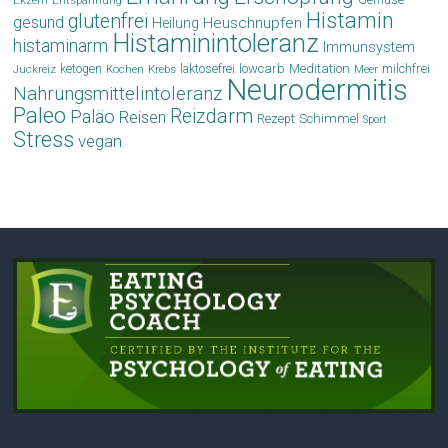
Ekzem
Entspannung
Histamin
glutenfrei
gesund
Heuschnupfen
Heilung
Histaminintoleranz
histaminarm
Immunsystem
laktosefrei
lowcarb
Meditation
milchfrei
ketogen
Krebs
Meer
Juckreiz
Kochen
Neurodermitis
Nahrungsmittelintoleranz
Paleo
Reizdarm
Paläo
Reisen
Schimmel
Rezept
Sport
Stress
vegan