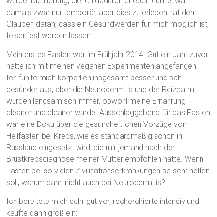
wurde. Die Heilung, die ich dadurch erleben durfte, war
damals zwar nur temporär, aber dies zu erleben hat den
Glauben daran, dass ein Gesundwerden für mich möglich ist,
felsenfest werden lassen.
Mein erstes Fasten war im Frühjahr 2014. Gut ein Jahr zuvor
hatte ich mit meinen veganen Experimenten angefangen.
Ich fühlte mich körperlich insgesamt besser und sah
gesünder aus, aber die Neurodermitis und der Reizdarm
wurden langsam schlimmer, obwohl meine Ernährung
cleaner und cleaner wurde. Ausschlaggebend für das Fasten
war eine Doku über die gesundheitlichen Vorzüge von
Heilfasten bei Krebs, wie es standardmäßig schon in
Russland eingesetzt wird, die mir jemand nach der
Brustkrebsdiagnose meiner Mutter empfohlen hatte. Wenn
Fasten bei so vielen Zivilisationserkrankungen so sehr helfen
soll, warum dann nicht auch bei Neurodermitis?
Ich bereitete mich sehr gut vor, recherchierte intensiv und
kaufte dann groß ein: