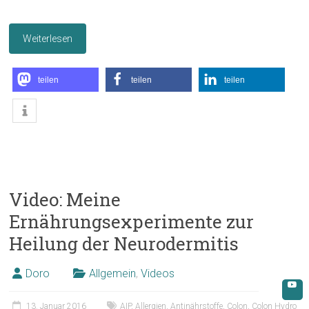
Weiterlesen
teilen
teilen
teilen
Video: Meine
Ernährungsexperimente zur
Heilung der Neurodermitis
Doro
Allgemein
,
Videos
13. Januar 2016
AIP
,
Allergien
,
Antinährstoffe
,
Colon
,
Colon Hydro