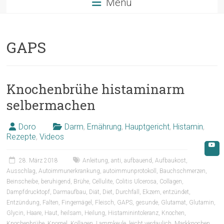
Menü
GAPS
Knochenbrühe histaminarm
selbermachen
Doro
Darm
,
Ernährung
,
Hauptgericht
,
Histamin
,
Rezepte
,
Videos
28. März 2018
Anleitung
,
anti
,
aufbauend
,
Aufbaukost
,
Ausschlag
,
Autoimmunerkrankung
,
autoimmunprotokoll
,
Bauchschmerzen
,
Beinscheibe
,
beruhigend
,
Brühe
,
Cellulite
,
Colitis Ulcerosa
,
Collagen
,
Dampfdrucktopf
,
Darmaufbau
,
Diät
,
Diet
,
Durchfall
,
Ekzem
,
entzündet
,
Entzündung
,
Falten
,
Fingernägel
,
Fleisch
,
GAPS
,
gesunde
,
Glutamat
,
Glutamin
,
Glycin
,
Haare
,
Haut
,
heilsam
,
Heilung
,
Histaminintoleranz
,
Knochen
,
Knochenbrühe
,
Knorpel
,
Kollagen
,
Lammkeule
,
leicht verdaulich
,
Markknochen
,