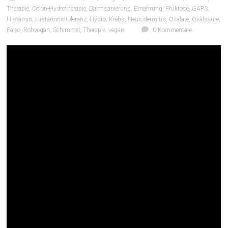
Therapie
,
Colon-Hydrotherapie
,
Darmsanierung
,
Ernährung
,
Fruktose
,
GAPS
,
Histamin
,
Histaminintoleranz
,
Hydro
,
Krebs
,
Neurodermitis
,
Oxalate
,
Oxalsäure
,
Paleo
,
Rohvegan
,
Schimmel
,
Therapie
,
vegan
0 Kommentare