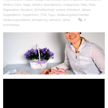
Morbus Crohn
,
Nägel
,
nährend
,
Neurodermitis
,
Osteoporose
,
Paläo
,
Paleo
,
Regeneration
,
Reizdarm
,
Schnellkochtopf
,
schöne
,
Schonkost
,
Sehnen
,
Suppenfleisch
,
Suppenhuhn
,
TCM
,
Tipps
,
Verdauungsbeschwerden
,
Verdauungsprobleme
,
Verstopfung
,
wärmend
,
Zähne
8
Kommentare