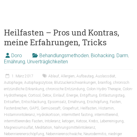
Heilfasten – Pros und Kontras,
meine Erfahrungen, Tricks
Doro
Behandlungsmethoden
,
Biohacking
,
Darm
,
Ernährung
,
Unverträglichkeiten
1. März 2017
Ablauf
,
Allergien
,
Aufbautag
,
Auslassdiät
,
Autophagie
,
Autophagozytose
,
Blutzuckerschwankungen
,
brainfog
,
chronisch
entzündliche Erkrankung
,
chronische Entzündung
,
Colon Hydro Therapie
,
Colon-
Hydrotherapie
,
Cortisol
,
Detox
,
Einlauf
,
Energie
,
Entgiftung
,
Entlastungstag
,
Entsaften
,
Entschlackung
,
Epsomsalz
,
Ernährung
,
Erschöpfung
,
Fasten
,
Fastenbrechen
,
GAPS
,
Gemüsesaft
,
Grapefruit
,
Heilfasten
,
Histamin
,
Histaminintoleranz
,
Hydrokortison
,
intermittent fasting
,
intermittierend
,
intermittierendes Fasten
,
Intoleranz
,
ketogen
,
Ketose
,
Krebs
,
Leberreinigung
,
Magnesiumsulfat
,
Meditation
,
Nahrungsmittelintoleranz
,
Nebennierenerschöpfung
,
Nebennierenschwäche
,
Neurodermitis
,
niedriger