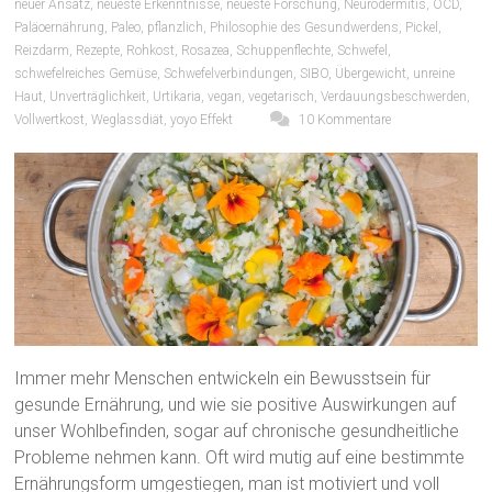
neuer Ansatz
,
neueste Erkenntnisse
,
neueste Forschung
,
Neurodermitis
,
OCD
,
Paläoernährung
,
Paleo
,
pflanzlich
,
Philosophie des Gesundwerdens
,
Pickel
,
Reizdarm
,
Rezepte
,
Rohkost
,
Rosazea
,
Schuppenflechte
,
Schwefel
,
schwefelreiches Gemüse
,
Schwefelverbindungen
,
SIBO
,
Übergewicht
,
unreine
Haut
,
Unverträglichkeit
,
Urtikaria
,
vegan
,
vegetarisch
,
Verdauungsbeschwerden
,
Vollwertkost
,
Weglassdiät
,
yoyo Effekt
10 Kommentare
Immer mehr Menschen entwickeln ein Bewusstsein für
gesunde Ernährung, und wie sie positive Auswirkungen auf
unser Wohlbefinden, sogar auf chronische gesundheitliche
Probleme nehmen kann. Oft wird mutig auf eine bestimmte
Ernährungsform umgestiegen, man ist motiviert und voll