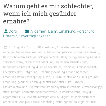
Warum geht es mir schlechter,
wenn ich mich gesünder
ernähre?
Doro
Allgemein
,
Darm
,
Ernährung
,
Forschung
,
Histamin
,
Unverträglichkeiten
15. August 2017
abnehmen
,
Akne
,
Allergien
,
Angststörung
,
Asperger
,
Auslassdiät
,
Autismus
,
Autoimmun paleo
,
Autoimmunerkrankung
,
Bauchschmerzen
,
Biologie
,
biologischer Sicht
,
BodyEcology
,
brainfog
,
Candida
,
chronisch krank
,
chronische Erkrankung
,
Depression
,
Diabetes
,
Diät
,
Dünndarmfehlbesiedlung
,
durchlässiger Darm
,
Dysbiose
,
Eliminationsdiät
,
Energielosigkeit
,
Entgiftung
,
Ernährungsberatung
,
Ernährungscoach
,
Ernährungsform
,
Erschöpfung
,
Fisch
,
FODMAPs-Intoleranz
,
GAPS
,
gesunde
Ernährung
,
gesünder Essen
,
glutenfrei/kaseinfrei
,
Hilfe
,
Hirnnebel
,
Histaminintoleranz
,
Hyperaktivität
,
Immunsystem
,
intestinale Permeabilität
,
jojo
effekt
,
ketogen
,
Konzentrationsbeschwerden
,
Laktoseintoleranz
,
Leaky gut
,
Legasthenie
,
LOGI
,
lowcarb
,
Meeresfrüchte
,
Müdigkeit
,
multiple chemische
Sensitivität
,
Multiple Sklerose
,
nachhaltig
,
Nahrungsmittelallergie
,
natürlich
,