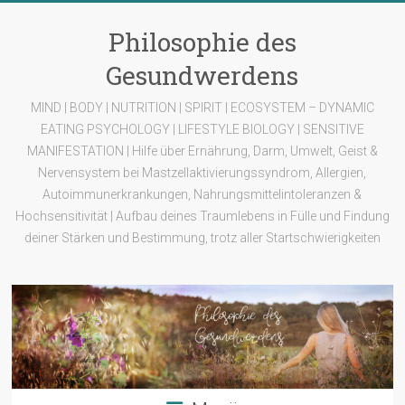
Zum
Inhalt
Philosophie des
springen
Gesundwerdens
MIND | BODY | NUTRITION | SPIRIT | ECOSYSTEM – DYNAMIC
EATING PSYCHOLOGY | LIFESTYLE BIOLOGY | SENSITIVE
MANIFESTATION | Hilfe über Ernährung, Darm, Umwelt, Geist &
Nervensystem bei Mastzellaktivierungssyndrom, Allergien,
Autoimmunerkrankungen, Nahrungsmittelintoleranzen &
Hochsensitivität | Aufbau deines Traumlebens in Fülle und Findung
deiner Stärken und Bestimmung, trotz aller Startschwierigkeiten