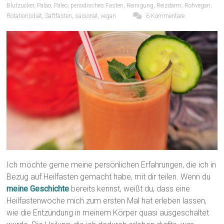
Blutzucker
,
Paläo
,
Paleo
,
periodisches Fasten
,
Reinigung
,
Reizdarm
,
Rohvegan
,
Rotationsdiät
,
Saftfasten
,
saisonal
,
vegan
6 Kommentare
Ich möchte gerne meine persönlichen Erfahrungen, die ich in
Bezug auf Heilfasten gemacht habe, mit dir teilen. Wenn du
meine Geschichte
bereits kennst, weißt du, dass eine
Heilfastenwoche mich zum ersten Mal hat erleben lassen,
wie die Entzündung in meinem Körper quasi ausgeschaltet