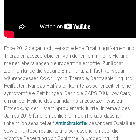
Ende 2012 begann ich, verschiedene Ernährungsformen und
Therapien auszuprobieren, von denen ich mir eine Heilung
meiner lebenslangen Neurodermitis erhoffte. Zunächst
ziemlich lange die vegane Ernährung, z.T. fast Rohvegan,
währenddessen Colon-Hydro-Therapie, Darmsanierung und
Heilfasten. Nur das Heilfasten konnte zwischenzeitlich eine
symptomfreie Zeit bringen. Dann die GAPS-Diät, Low Carb,
um an der Heilung des Dünndarms anzusetzen, was zur
Entdeckung der Histaminproblematik führte. Innerhalb des
Jahres 2015 fand ich schließlich noch heraus, dass ich
unheimlich sensibel auf
Antinährstoffe
, besonders Oxalsäure
sowie Fruktose reagiere, und schlussendlich über die
wichtige Bedeutung von Schimmel in Umgebung und