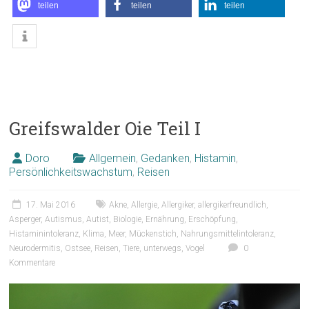
teilen
teilen
teilen
Greifswalder Oie Teil I
Doro
Allgemein
,
Gedanken
,
Histamin
,
Persönlichkeitswachstum
,
Reisen
17. Mai 2016
Akne
,
Allergie
,
Allergiker
,
allergikerfreundlich
,
Asperger
,
Autismus
,
Autist
,
Biologie
,
Ernährung
,
Erschöpfung
,
Histaminintoleranz
,
Klima
,
Meer
,
Mückenstich
,
Nahrungsmittelintoleranz
,
Neurodermitis
,
Ostsee
,
Reisen
,
Tiere
,
unterwegs
,
Vogel
0
Kommentare