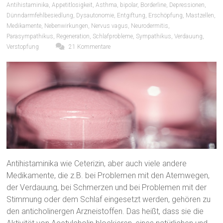
Antihistaminika
,
Appetitlosigkeit
,
Asthma
,
bipolar
,
Borderline
,
Depressionen
,
Dünndarmfehlbesiedlung
,
Dysautonomie
,
Entgiftung
,
Erschöpfung
,
Mastzellen
,
Medikamente
,
Nebenwirkungen
,
Nervus vagus
,
Neurodermitis
,
Parasympathikus
,
Regeneration
,
Schlafprobleme
,
Sympathikus
,
Verdauung
,
Verstopfung
21 Kommentare
Antihistaminika wie Ceterizin, aber auch viele andere
Medikamente, die z.B. bei Problemen mit den Atemwegen,
der Verdauung, bei Schmerzen und bei Problemen mit der
Stimmung oder dem Schlaf eingesetzt werden, gehören zu
den anticholinergen Arzneistoffen. Das heißt, dass sie die