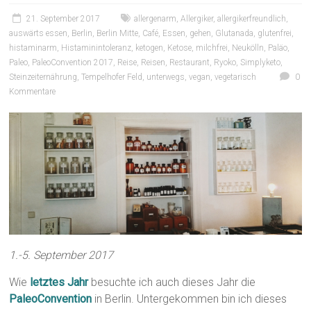
21. September 2017
allergenarm
,
Allergiker
,
allergikerfreundlich
,
auswärts essen
,
Berlin
,
Berlin Mitte
,
Café
,
Essen
,
gehen
,
Glutanada
,
glutenfrei
,
histaminarm
,
Histaminintoleranz
,
ketogen
,
Ketose
,
milchfrei
,
Neukölln
,
Paläo
,
Paleo
,
PaleoConvention 2017
,
Reise
,
Reisen
,
Restaurant
,
Ryoko
,
Simplyketo
,
Steinzeiternährung
,
Tempelhofer Feld
,
unterwegs
,
vegan
,
vegetarisch
0
Kommentare
1.-5. September 2017
Wie
letztes Jahr
besuchte ich auch dieses Jahr die
PaleoConvention
in Berlin. Untergekommen bin ich dieses