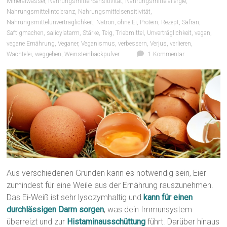
Mineralwasser
,
Nahrungsmittel-Sensitivität
,
Nahrungsmittelallergie
,
Nahrungsmittelintoleranz
,
Nahrungsmittelsensitivität
,
Nahrungsmittelunverträglichkeit
,
Natron
,
ohne Ei
,
Protein
,
Rezept
,
Safran
,
Saftigmachen
,
salicylatarm
,
Stärke
,
Teig
,
Triebmittel
,
Unverträglichkeit
,
vegan
,
vegane Ernährung
,
Veganer
,
Veganismus
,
verbessern
,
Verjus
,
verlieren
,
Wachtelei
,
weggehen
,
Weinsteinbackpulver
1 Kommentar
Aus verschiedenen Gründen kann es notwendig sein, Eier
zumindest für eine Weile aus der Ernährung rauszunehmen.
Das Ei-Weiß ist sehr lysozymhaltig und
kann für einen
durchlässigen Darm sorgen
, was dein Immunsystem
überreizt und zur
Histaminausschüttung
führt. Darüber hinaus