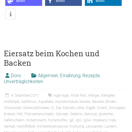
teilen
teilen
teilen
Eiersatz beim Kochen und
Backen
Doro
Allgemein
,
Ernährung
,
Rezepte
,
Unverträglichkeiten
4. Dezember 2017
Agar-Agar
,
Alcat-Test
,
Allergie
,
Allergiker
,
Antikörper
,
Apfelmus
,
Aquafaba
,
Ascorbinsäure
,
backen
,
Banane
,
Binden
,
Chiasamen
,
Desensibilisieren
,
Ei
,
Eier
,
Eiersatz
,
eifrei
,
Eigelb
,
Eiweiß
,
Emulgator
,
Entenei
,
Fett
,
Flohsamenschalen
,
Gänseei
,
Gelatine
,
Gemüse
,
glutenfrei
,
Haferschleim
,
histaminarm
,
histaminfrei
,
IgE
,
IgG
,
IgG4
,
Intoleranz
,
Kala
Namak
,
Kartoffelbrei
,
Kichererbsenwasser
,
Kurkuma
,
Leinsamen
,
Lockern
,