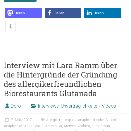
teilen
teilen
teilen
Interview mit Lara Ramm über
die Hintergründe der Gründung
des allergikerfreundlichen
Biorestaurants Glutanada
Doro
Interviews
,
Unverträglichkeiten
,
Videos
7. März 2017
Allergiker
,
allergisch
,
anaphylaktischer Schock
,
Anaphylaxie
,
Anaphylaxis
,
Antibiotika
,
Aromen
,
Asthma
,
autoimmun
,