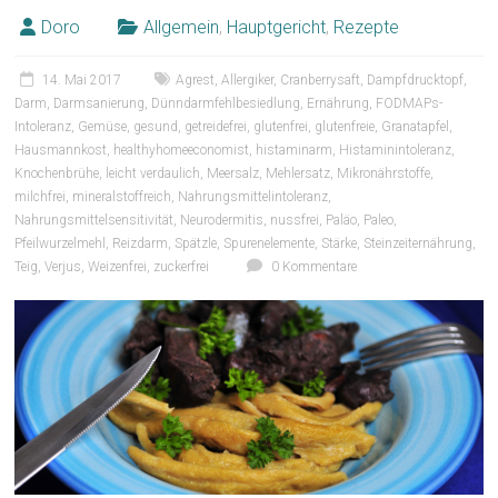
Doro
Allgemein
,
Hauptgericht
,
Rezepte
14. Mai 2017
Agrest
,
Allergiker
,
Cranberrysaft
,
Dampfdrucktopf
,
Darm
,
Darmsanierung
,
Dünndarmfehlbesiedlung
,
Ernährung
,
FODMAPs-
Intoleranz
,
Gemüse
,
gesund
,
getreidefrei
,
glutenfrei
,
glutenfreie
,
Granatapfel
,
Hausmannkost
,
healthyhomeeconomist
,
histaminarm
,
Histaminintoleranz
,
Knochenbrühe
,
leicht verdaulich
,
Meersalz
,
Mehlersatz
,
Mikronährstoffe
,
milchfrei
,
mineralstoffreich
,
Nahrungsmittelintoleranz
,
Nahrungsmittelsensitivität
,
Neurodermitis
,
nussfrei
,
Paläo
,
Paleo
,
Pfeilwurzelmehl
,
Reizdarm
,
Spätzle
,
Spurenelemente
,
Stärke
,
Steinzeiternährung
,
Teig
,
Verjus
,
Weizenfrei
,
zuckerfrei
0 Kommentare