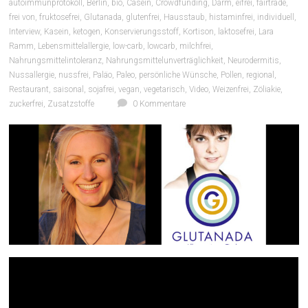
autoimmunprotokoll
,
Berlin
,
bio
,
Casein
,
Crowdfunding
,
Darm
,
eifrei
,
fairtrade
,
frei von
,
fruktosefrei
,
Glutanada
,
glutenfrei
,
Hausstaub
,
histaminfrei
,
individuell
,
Interview
,
Kasein
,
ketogen
,
Konservierungsstoff
,
Kortison
,
laktosefrei
,
Lara
Ramm
,
Lebensmittelallergie
,
low-carb
,
lowcarb
,
milchfrei
,
Nahrungsmittelintoleranz
,
Nahrungsmittelunverträglichkeit
,
Neurodermitis
,
Nussallergie
,
nussfrei
,
Paläo
,
Paleo
,
persönliche Wünsche
,
Pollen
,
regional
,
Restaurant
,
saisonal
,
sojafrei
,
vegan
,
vegetarisch
,
Video
,
Weizenfrei
,
Zöliakie
,
zuckerfrei
,
Zusatzstoffe
0 Kommentare