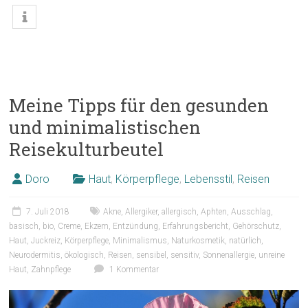
Meine Tipps für den gesunden
und minimalistischen
Reisekulturbeutel
Doro
Haut
,
Körperpflege
,
Lebensstil
,
Reisen
7. Juli 2018
Akne
,
Allergiker
,
allergisch
,
Aphten
,
Ausschlag
,
basisch
,
bio
,
Creme
,
Ekzem
,
Entzündung
,
Erfahrungsbericht
,
Gehörschutz
,
Haut
,
Juckreiz
,
Körperpflege
,
Minimalismus
,
Naturkosmetik
,
natürlich
,
Neurodermitis
,
ökologisch
,
Reisen
,
sensibel
,
sensitiv
,
Sonnenallergie
,
unreine
Haut
,
Zahnpflege
1 Kommentar