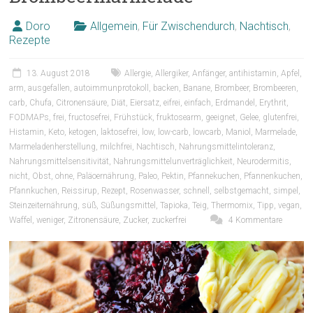
Doro
Allgemein
,
Für Zwischendurch
,
Nachtisch
,
Rezepte
13. August 2018
Allergie
,
Allergiker
,
Anfänger
,
antihistamin
,
Apfel
,
arm
,
ausgefallen
,
autoimmunprotokoll
,
backen
,
Banane
,
Brombeer
,
Brombeeren
,
carb
,
Chufa
,
Citronensäure
,
Diät
,
Eiersatz
,
eifrei
,
einfach
,
Erdmandel
,
Erythrit
,
FODMAPs
,
frei
,
fructosefrei
,
Frühstück
,
fruktosearm
,
geeignet
,
Gelee
,
glutenfrei
,
Histamin
,
Keto
,
ketogen
,
laktosefrei
,
low
,
low-carb
,
lowcarb
,
Maniol
,
Marmelade
,
Marmeladenherstellung
,
milchfrei
,
Nachtisch
,
Nahrungsmittelintoleranz
,
Nahrungsmittelsensitivität
,
Nahrungsmittelunverträglichkeit
,
Neurodermitis
,
nicht
,
Obst
,
ohne
,
Paläoernährung
,
Paleo
,
Pektin
,
Pfannekuchen
,
Pfannenkuchen
,
Pfannkuchen
,
Reissirup
,
Rezept
,
Rosenwasser
,
schnell
,
selbstgemacht
,
simpel
,
Steinzeiternährung
,
süß
,
Süßungsmittel
,
Tapioka
,
Teig
,
Thermomix
,
Tipp
,
vegan
,
Waffel
,
weniger
,
Zitronensäure
,
Zucker
,
zuckerfrei
4 Kommentare