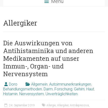
Menü
Allergiker
Die Auswirkungen von
Antihistaminika und anderen
Medikamenten auf unser
Immun-, Organ- und
Nervensystem
Doro
Allgemein
,
Autoimmunerkrankungen
,
Behandlungsmethoden
,
Darm
,
Forschung
,
Gehirn
,
Haut
,
Histamin
,
Nervensystem
,
Unverträglichkeiten
24. September 2019
Allergie
,
Allergiker
,
Antidepressiva
,