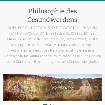
Zum
Inhalt
Philosophie des
springen
Gesundwerdens
MIND | BODY | NUTRITION | SPIRIT | ECOSYSTEM – DYNAMIC
EATING PSYCHOLOGY | LIFESTYLE BIOLOGY | SENSITIVE
MANIFESTATION | Hilfe über Ernährung, Darm, Umwelt, Geist &
Nervensystem bei Mastzellaktivierungssyndrom, Allergien,
Autoimmunerkrankungen, Nahrungsmittelintoleranzen &
Hochsensitivität | Aufbau deines Traumlebens in Fülle und Findung
deiner Stärken und Bestimmung, trotz aller Startschwierigkeiten