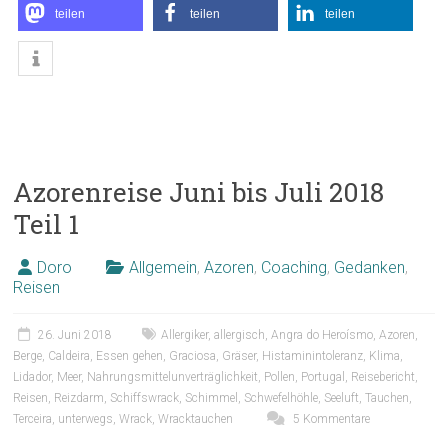
teilen
teilen
teilen
Azorenreise Juni bis Juli 2018
Teil 1
Doro
Allgemein
,
Azoren
,
Coaching
,
Gedanken
,
Reisen
26. Juni 2018
Allergiker
,
allergisch
,
Angra do Heroísmo
,
Azoren
,
Berge
,
Caldeira
,
Essen gehen
,
Graciosa
,
Gräser
,
Histaminintoleranz
,
Klima
,
Lidador
,
Meer
,
Nahrungsmittelunverträglichkeit
,
Pollen
,
Portugal
,
Reisebericht
,
Reisen
,
Reizdarm
,
Schiffswrack
,
Schimmel
,
Schwefelhöhle
,
Seeluft
,
Tauchen
,
Terceira
,
unterwegs
,
Wrack
,
Wracktauchen
5 Kommentare