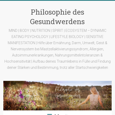
Zum
Inhalt
Philosophie des
springen
Gesundwerdens
MIND | BODY | NUTRITION | SPIRIT | ECOSYSTEM – DYNAMIC
EATING PSYCHOLOGY | LIFESTYLE BIOLOGY | SENSITIVE
MANIFESTATION | Hilfe über Ernährung, Darm, Umwelt, Geist &
Nervensystem bei Mastzellaktivierungssyndrom, Allergien,
Autoimmunerkrankungen, Nahrungsmittelintoleranzen &
Hochsensitivität | Aufbau deines Traumlebens in Fülle und Findung
deiner Stärken und Bestimmung, trotz aller Startschwierigkeiten