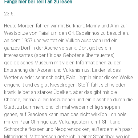
Fange hier bei Teil I an zu lesen
23.6.
Heute Morgen fahren wir mit Burkhart, Manny und Anni zur
Westspitze von Faial, um den Ort Capelinhos zu besuchen,
an dem 1957 unerwartet ein Vulkan ausbrach und ein
ganzes Dorf in der Asche versank. Dort gibt es ein
interessantes (aber für das Gebotene überteuertes)
geologisches Museum mit vielen Informationen zu der
Entstehung der Azoren und Vulkanismus. Leider ist das
Wetter wieder sehr schlecht, Faial liegt in einer dicken Wolke
eingehüllt und es gibt Nieselregen. Steffi fühlt sich wieder
krank, leidet an starker Übelkeit, aber das gibt mir die
Chance, einmal allein loszuziehen und ein bisschen durch die
Stadt zu bummeln. Endlich mal wieder richtig shoppen
gehen, auf Graciosa kann man das nicht wirklich. Ich hole
mir ein Paar Ohrringe aus Vulkangestein, ein T-Shirt und
Schnorchelflossen und Neoprensocken, außerdem ein paar
Mitbringsel. Mittagessen gehe ich in einer Strandbar, wo ich