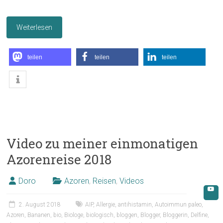
Weiterlesen
teilen
teilen
teilen
Video zu meiner einmonatigen
Azorenreise 2018
Doro
Azoren
,
Reisen
,
Videos
2. August 2018
AIP
,
Allergie
,
antihistamin
,
Autoimmun paleo
,
Azoren
,
Bananen
,
bio
,
Biologe
,
biologisch
,
bloggen
,
Blogger
,
Bloggerin
,
Delfine
,