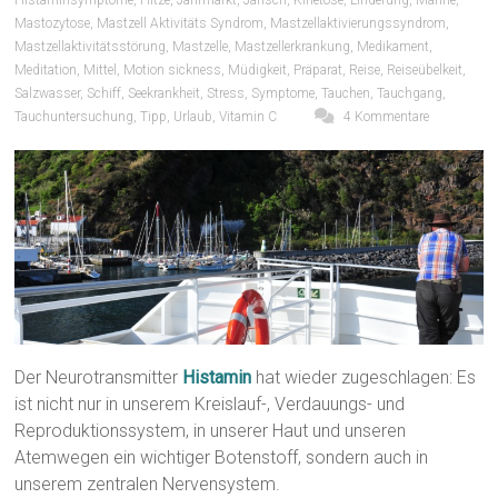
Mastozytose
,
Mastzell Aktivitäts Syndrom
,
Mastzellaktivierungssyndrom
,
Mastzellaktivitätsstörung
,
Mastzelle
,
Mastzellerkrankung
,
Medikament
,
Meditation
,
Mittel
,
Motion sickness
,
Müdigkeit
,
Präparat
,
Reise
,
Reiseübelkeit
,
Salzwasser
,
Schiff
,
Seekrankheit
,
Stress
,
Symptome
,
Tauchen
,
Tauchgang
,
Tauchuntersuchung
,
Tipp
,
Urlaub
,
Vitamin C
4 Kommentare
Der Neurotransmitter
Histamin
hat wieder zugeschlagen: Es
ist nicht nur in unserem Kreislauf-, Verdauungs- und
Reproduktionssystem, in unserer Haut und unseren
Atemwegen ein wichtiger Botenstoff, sondern auch in
unserem zentralen Nervensystem.