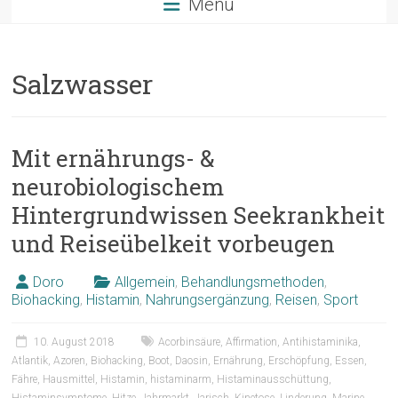
Menü
Salzwasser
Mit ernährungs- &
neurobiologischem
Hintergrundwissen Seekrankheit
und Reiseübelkeit vorbeugen
Doro
Allgemein
,
Behandlungsmethoden
,
Biohacking
,
Histamin
,
Nahrungsergänzung
,
Reisen
,
Sport
10. August 2018
Acorbinsäure
,
Affirmation
,
Antihistaminika
,
Atlantik
,
Azoren
,
Biohacking
,
Boot
,
Daosin
,
Ernährung
,
Erschöpfung
,
Essen
,
Fähre
,
Hausmittel
,
Histamin
,
histaminarm
,
Histaminausschüttung
,
Histaminsymptome
,
Hitze
,
Jahrmarkt
,
Jarisch
,
Kinetose
,
Linderung
,
Marine
,