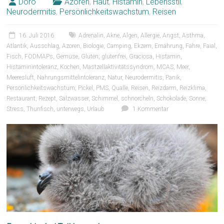
Doro
Azoren
,
Haut
,
Histamin
,
Lebensstil
,
Neurodermitis
,
Persönlichkeitswachstum
,
Reisen
16. Juli 2016
Adrenalin
,
Akne
,
Algen
,
Allergie
,
Angst
,
Asthma
,
Atlantik
,
Ausschlag
,
Azoren
,
Biologie
,
Camping
,
Ekzem
,
Ernährung
,
Fähre
,
Faial
,
Fisch
,
FODMAPs
,
Gemüse
,
Gluten
,
glutenfrei
,
Graciosa
,
Histamin
,
Histaminintoleranz
,
Kochen
,
Mastzellaktivitätssyndrom
,
MCAS
,
Meer
,
Meeresluft
,
Nahrungsmittelintoleranz
,
Natur
,
Neurodermitis
,
Panik
,
Persönlichkeitswachstum
,
Pickel
,
PMS
,
Qualle
,
Reisen
,
Reizdarm
,
Reizklima
,
Restaurant
,
Rezept
,
Salzwasser
,
Schimmel
,
schnorcheln
,
Schokolade
,
Sonne
,
Stress
,
Thunfisch
,
unterwegs
,
Urlaub
1 Kommentar