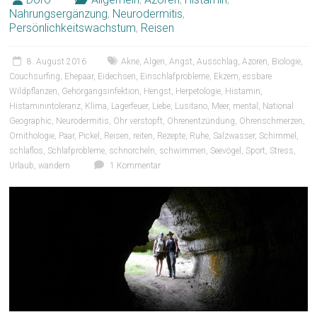
Nahrungsergänzung
,
Neurodermitis
,
Persönlichkeitswachstum
,
Reisen
8. August 2016
Akne
,
Algen
,
Angst
,
Ausschlag
,
Azoren
,
Biologie
,
Couchsurfing
,
Ehepaar
,
Eidechsen
,
Einschlafprobleme
,
Ekzem
,
essbare
Wildpflanzen
,
Gehörgangsinfektion
,
Hengst
,
Herpetologie
,
Histamin
,
Histaminintoleranz
,
Klima
,
Lagerfeuer
,
Liebe
,
Lusitano
,
Meer
,
mental
,
National
Geographic
,
Neurodermitis
,
Ohr verstopft
,
Ohrenentzündung
,
Ohrenschmerzen
,
Ornithologie
,
Paar
,
Pickel
,
Reisen
,
reiten
,
Rezepte
,
Ruhe
,
Salzwasser
,
Schimmel
,
schlaflos
,
Schlafprobleme
,
schnorcheln
,
schwimmen
,
Seevögel
,
Sport
,
Stress
,
Urlaub
,
wandern
1 Kommentar