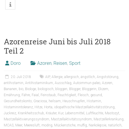
Azorenreise Juni bis Juli 2018
Teil 2
Doro
Azoren
,
Reisen
,
Sport
20. Juli 2018
AIP
,
Allergie
,
allergisch
,
ängstlich
,
Angststörung
,
antihistamin
,
Antihistaminikum
,
Ausschlag
,
Autoimmun paleo
,
Azoren
,
Bananen
,
bio
,
Biologe
,
biologisch
,
bloggen
,
Blogger
,
Bloggerin
,
Ekzem
,
Ernährung
,
Fähre
,
Faial
,
Feinstaub
,
Feuchtigkeit
,
Fleisch
,
gesund
,
Gesundheitskonto
,
Graciosa
,
heilsam
,
Heuschnupfen
,
Histamin
,
Histaminintoleranz
,
Hitze
,
Horta
,
idiopathische Mastzellaktivitätsstörung
,
Juckreiz
,
Krankheitsschub
,
Kräuter
,
Kur
,
Lebensmittel
,
Luftfeuchte
,
Mastozyt
,
Mastzellaktivierungssyndrom
,
Mastzellaktivitätssyndrom
,
Mastzellerkrankung
,
MCAS
,
Meer
,
Meeresluft
,
modrig
,
Mückenstiche
,
muffig
,
Narkolepsie
,
natürlich
,