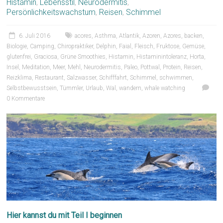
Histamin
,
Lebensstil
,
Neurodermitis
,
Persönlichkeitswachstum
,
Reisen
,
Schimmel
6. Juli 2016
acores
,
Asthma
,
Atlantik
,
Azoren
,
Azores
,
backen
,
Biologie
,
Camping
,
Chiropraktiker
,
Delphin
,
Faial
,
Fleisch
,
Fruktose
,
Gemüse
,
glutenfrei
,
Graciosa
,
Grüne Smoothies
,
Histamin
,
Histaminintoleranz
,
Horta
,
Insel
,
Meditation
,
Meer
,
Mehl
,
Neurodermitis
,
Paleo
,
Pottwal
,
Protein
,
Reisen
,
Reizklima
,
Restaurant
,
Salzwasser
,
Schifffahrt
,
Schimmel
,
schwimmen
,
Selbstbewusstsein
,
Tümmler
,
Urlaub
,
Wal
,
wandern
,
whale watching
0 Kommentare
Hier kannst du mit Teil I beginnen