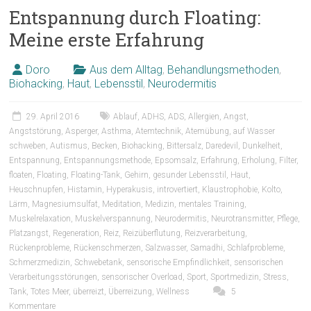
Entspannung durch Floating:
Meine erste Erfahrung
Doro
Aus dem Alltag
,
Behandlungsmethoden
,
Biohacking
,
Haut
,
Lebensstil
,
Neurodermitis
29. April 2016
Ablauf
,
ADHS
,
ADS
,
Allergien
,
Angst
,
Angststörung
,
Asperger
,
Asthma
,
Atemtechnik
,
Atemübung
,
auf Wasser
schweben
,
Autismus
,
Becken
,
Biohacking
,
Bittersalz
,
Daredevil
,
Dunkelheit
,
Entspannung
,
Entspannungsmethode
,
Epsomsalz
,
Erfahrung
,
Erholung
,
Filter
,
floaten
,
Floating
,
Floating-Tank
,
Gehirn
,
gesunder Lebensstil
,
Haut
,
Heuschnupfen
,
Histamin
,
Hyperakusis
,
introvertiert
,
Klaustrophobie
,
Kolto
,
Lärm
,
Magnesiumsulfat
,
Meditation
,
Medizin
,
mentales Training
,
Muskelrelaxation
,
Muskelverspannung
,
Neurodermitis
,
Neurotransmitter
,
Pflege
,
Platzangst
,
Regeneration
,
Reiz
,
Reizüberflutung
,
Reizverarbeitung
,
Rückenprobleme
,
Rückenschmerzen
,
Salzwasser
,
Samadhi
,
Schlafprobleme
,
Schmerzmedizin
,
Schwebetank
,
sensorische Empfindlichkeit
,
sensorischen
Verarbeitungsstörungen
,
sensorischer Overload
,
Sport
,
Sportmedizin
,
Stress
,
Tank
,
Totes Meer
,
überreizt
,
Überreizung
,
Wellness
5
Kommentare