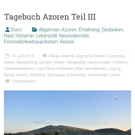
Tagebuch Azoren Teil III
Doro
Allgemein
,
Azoren
,
Ernährung
,
Gedanken
,
Haut
,
Histamin
,
Lebensstil
,
Neurodermitis
,
Persönlichkeitswachstum
,
Reisen
19. Juni 2016
Allergie
,
Atlantik
,
Atopisches Ekzem
,
Ausschlag
,
Azoren
,
Backpacking
,
Campen
,
Ekzem
,
Hängematte
,
Heuschnupfen
,
Histamin
,
Histaminintoleranz
,
Insel
,
Klima
,
Meditation
,
Meer
,
Neurodermitis
,
Qigong
,
Reisen
,
reizarm
,
Reizklima
,
Salzwasser
,
schnorcheln
,
schwimmen
,
Urlaub
0 Kommentare