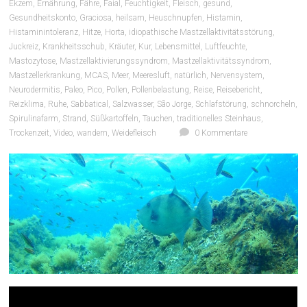
Ekzem
,
Ernährung
,
Fähre
,
Faial
,
Feuchtigkeit
,
Fleisch
,
gesund
,
Gesundheitskonto
,
Graciosa
,
heilsam
,
Heuschnupfen
,
Histamin
,
Histaminintoleranz
,
Hitze
,
Horta
,
idiopathische Mastzellaktivitätsstörung
,
Juckreiz
,
Krankheitsschub
,
Kräuter
,
Kur
,
Lebensmittel
,
Luftfeuchte
,
Mastozytose
,
Mastzellaktivierungssyndrom
,
Mastzellaktivitätssyndrom
,
Mastzellerkrankung
,
MCAS
,
Meer
,
Meeresluft
,
natürlich
,
Nervensystem
,
Neurodermitis
,
Paleo
,
Pico
,
Pollen
,
Pollenbelastung
,
Reise
,
Reisebericht
,
Reizklima
,
Ruhe
,
Sabbatical
,
Salzwasser
,
São Jorge
,
Schlafstörung
,
schnorcheln
,
Spirulinafarm
,
Strand
,
Süßkartoffeln
,
Tauchen
,
traditionelles Steinhaus
,
Trockenzeit
,
Video
,
wandern
,
Weidefleisch
0 Kommentare