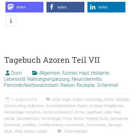
teilen
teilen
teilen
Tagebuch Azoren Teil VII
Doro
Allgemein
,
Azoren
,
Haut
,
Histamin
,
Lebensstil
,
Nahrungsergänzung
,
Neurodermitis
,
Persönlichkeitswachstum
,
Reisen
,
Rezepte
,
Schimmel
1. August 2016
Akne
,
Algen
,
Angst
,
Ausschlag
,
Azoren
,
Biologie
,
Couchsurfing
,
Eidechsen
,
Einschlafprobleme
,
Ekzem
,
essbare Wildpflanzen
,
Herpetologie
,
Histamin
,
Histaminintoleranz
,
Klima
,
Lagerfeuer
,
Liebe
,
Meer
,
mental
,
Neurodermitis
,
Ornithologie
,
Pickel
,
Reisen
,
Rezepte
,
Ruhe
,
Salzwasser
,
Schimmel
,
schlaflos
,
Schlafprobleme
,
schnorcheln
,
schwimmen
,
Seevögel
,
Sport
,
Streit
,
Stress
,
Urlaub
0 Kommentare