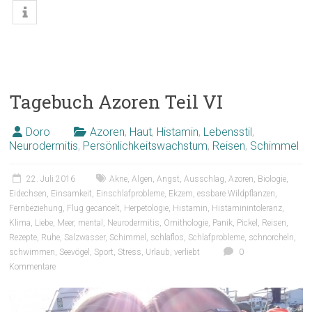
Tagebuch Azoren Teil VI
Doro
Azoren
,
Haut
,
Histamin
,
Lebensstil
,
Neurodermitis
,
Persönlichkeitswachstum
,
Reisen
,
Schimmel
22. Juli 2016
Akne
,
Algen
,
Angst
,
Ausschlag
,
Azoren
,
Biologie
,
Eidechsen
,
Einsamkeit
,
Einschlafprobleme
,
Ekzem
,
essbare Wildpflanzen
,
Fernbeziehung
,
Flug gecancelt
,
Herpetologie
,
Histamin
,
Histaminintoleranz
,
Klima
,
Liebe
,
Meer
,
mental
,
Neurodermitis
,
Ornithologie
,
Panik
,
Pickel
,
Reisen
,
Rezepte
,
Ruhe
,
Salzwasser
,
Schimmel
,
schlaflos
,
Schlafprobleme
,
schnorcheln
,
schwimmen
,
Seevögel
,
Sport
,
Stress
,
Urlaub
,
verliebt
0
Kommentare