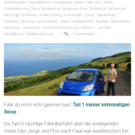
Nervensystem
,
Neurodermitis
,
Niesattacke
,
niesen
,
Paleo
,
Pico
,
Pollen
,
Pollenbelastung
,
Reise
,
Reisebericht
,
Reizklima
,
Ruhe
,
Sabbatical
,
Salzwasser
,
São Jorge
,
Schimmel
,
Schlafstörung
,
schnorcheln
,
Schub
,
Seekrankheit
,
Smoothie
,
Spirulina
,
Spirulinafarm
,
Strand
,
Süßkartoffeln
,
Tauchen
,
traditionelles
Steinhaus
,
Trockenzeit
,
Umweltverschmutzung
,
Vitamin C
,
wandern
,
Weidefleisch
,
Wiedereinführung
2 Kommentare
Falls du noch nicht gelesen hast:
Teil 1 meiner einmonatigen
Reise
Die fast 5-stündige Fährüberfahrt über die umliegenden
Inseln São Jorge und Pico nach Faial war wunderschön bei