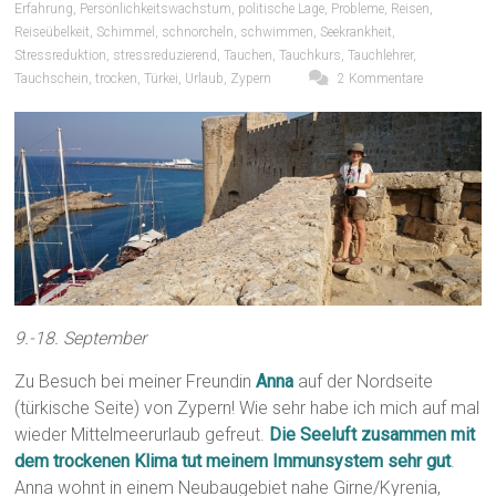
Erfahrung
,
Persönlichkeitswachstum
,
politische Lage
,
Probleme
,
Reisen
,
Reiseübelkeit
,
Schimmel
,
schnorcheln
,
schwimmen
,
Seekrankheit
,
Stressreduktion
,
stressreduzierend
,
Tauchen
,
Tauchkurs
,
Tauchlehrer
,
Tauchschein
,
trocken
,
Türkei
,
Urlaub
,
Zypern
2 Kommentare
9.-18. September
Zu Besuch bei meiner Freundin
Anna
auf der Nordseite
(türkische Seite) von Zypern! Wie sehr habe ich mich auf mal
wieder Mittelmeerurlaub gefreut.
Die Seeluft zusammen mit
dem trockenen Klima tut meinem Immunsystem sehr gut
.
Anna wohnt in einem Neubaugebiet nahe Girne/Kyrenia,