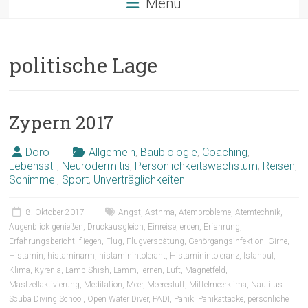
Menü
politische Lage
Zypern 2017
Doro
Allgemein
,
Baubiologie
,
Coaching
,
Lebensstil
,
Neurodermitis
,
Persönlichkeitswachstum
,
Reisen
,
Schimmel
,
Sport
,
Unverträglichkeiten
8. Oktober 2017
Angst
,
Asthma
,
Atemprobleme
,
Atemtechnik
,
Augenblick genießen
,
Druckausgleich
,
Einreise
,
erden
,
Erfahrung
,
Erfahrungsbericht
,
fliegen
,
Flug
,
Flugverspätung
,
Gehörgangsinfektion
,
Girne
,
Histamin
,
histaminarm
,
histaminintolerant
,
Histaminintoleranz
,
Istanbul
,
Klima
,
Kyrenia
,
Lamb Shish
,
Lamm
,
lernen
,
Luft
,
Magnetfeld
,
Mastzellaktivierung
,
Meditation
,
Meer
,
Meeresluft
,
Mittelmeerklima
,
Nautilus
Scuba Diving School
,
Open Water Diver
,
PADI
,
Panik
,
Panikattacke
,
persönliche