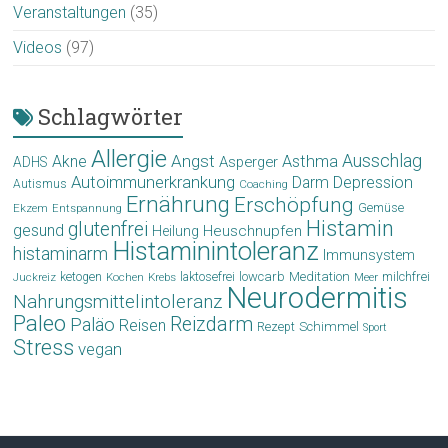
Veranstaltungen
(35)
Videos
(97)
Schlagwörter
Allergie
Angst
Ausschlag
Akne
Asthma
Asperger
ADHS
Autoimmunerkrankung
Depression
Darm
Autismus
Coaching
Ernährung
Erschöpfung
Gemüse
Ekzem
Entspannung
Histamin
glutenfrei
gesund
Heuschnupfen
Heilung
Histaminintoleranz
histaminarm
Immunsystem
laktosefrei
lowcarb
Meditation
milchfrei
ketogen
Krebs
Meer
Juckreiz
Kochen
Neurodermitis
Nahrungsmittelintoleranz
Paleo
Reizdarm
Paläo
Reisen
Schimmel
Rezept
Sport
Stress
vegan