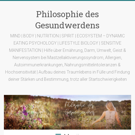
Zum
Inhalt
Philosophie des
springen
Gesundwerdens
MIND | BODY | NUTRITION | SPIRIT | ECOSYSTEM – DYNAMIC
EATING PSYCHOLOGY | LIFESTYLE BIOLOGY | SENSITIVE
MANIFESTATION | Hilfe über Ernährung, Darm, Umwelt, Geist &
Nervensystem bei Mastzellaktivierungssyndrom, Allergien,
Autoimmunerkrankungen, Nahrungsmittelintoleranzen &
Hochsensitivität | Aufbau deines Traumlebens in Fülle und Findung
deiner Stärken und Bestimmung, trotz aller Startschwierigkeiten