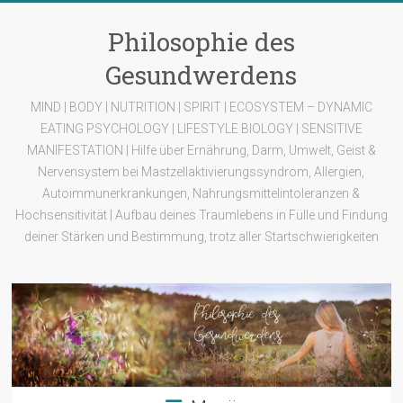
Zum
Inhalt
Philosophie des
springen
Gesundwerdens
MIND | BODY | NUTRITION | SPIRIT | ECOSYSTEM – DYNAMIC
EATING PSYCHOLOGY | LIFESTYLE BIOLOGY | SENSITIVE
MANIFESTATION | Hilfe über Ernährung, Darm, Umwelt, Geist &
Nervensystem bei Mastzellaktivierungssyndrom, Allergien,
Autoimmunerkrankungen, Nahrungsmittelintoleranzen &
Hochsensitivität | Aufbau deines Traumlebens in Fülle und Findung
deiner Stärken und Bestimmung, trotz aller Startschwierigkeiten