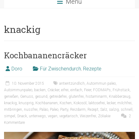
Menü
knackig
Kochbananencräcker
Doro
Für Zwischendurch
,
Rezepte
10. November 2015
antientzündlich
,
Autoimmun paleo
,
Autoimmunpaleo
,
backen
,
Cräcker
,
eifrei
,
einfach
,
Feier
,
FODMAPs
,
Frühstück
,
genießen
,
Genuss
,
gesund
,
getreidefrei
,
glutenfrei
,
histaminarm
,
Knabberzeug
,
knackig
,
knusprig
,
Kochbananen
,
Kochen
,
Kokosöl
,
laktosefrei
,
lecker
,
milchfrei
,
mitbringen
,
nussfrei
,
Paläo
,
Paleo
,
Party
,
Reizdarm
,
Rezept
,
Salz
,
salzig
,
schnell
,
simpel
,
Snack
,
unterwegs
,
vegan
,
vegetarisch
,
Weizenfrei
,
Zöliakie
2
Kommentare