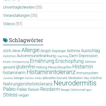
Unverträglichkeiten
(55)
Veranstaltungen
(35)
Videos
(97)
Schlagwörter
Allergie
Angst
Ausschlag
Akne
Asthma
Asperger
ADHS
Autoimmunerkrankung
Depression
Darm
Autismus
Coaching
Ernährung
Erschöpfung
Gemüse
Ekzem
Entspannung
Histamin
glutenfrei
gesund
Heuschnupfen
Heilung
Histaminintoleranz
histaminarm
Immunsystem
laktosefrei
lowcarb
Meditation
milchfrei
ketogen
Krebs
Meer
Juckreiz
Kochen
Neurodermitis
Nahrungsmittelintoleranz
Paleo
Reizdarm
Paläo
Reisen
Schimmel
Rezept
Sport
Stress
vegan