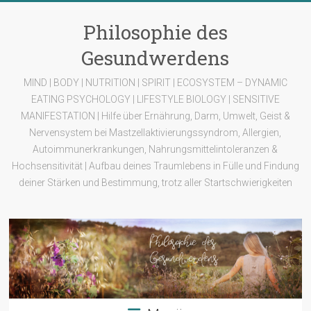
Zum
Inhalt
Philosophie des
springen
Gesundwerdens
MIND | BODY | NUTRITION | SPIRIT | ECOSYSTEM – DYNAMIC
EATING PSYCHOLOGY | LIFESTYLE BIOLOGY | SENSITIVE
MANIFESTATION | Hilfe über Ernährung, Darm, Umwelt, Geist &
Nervensystem bei Mastzellaktivierungssyndrom, Allergien,
Autoimmunerkrankungen, Nahrungsmittelintoleranzen &
Hochsensitivität | Aufbau deines Traumlebens in Fülle und Findung
deiner Stärken und Bestimmung, trotz aller Startschwierigkeiten