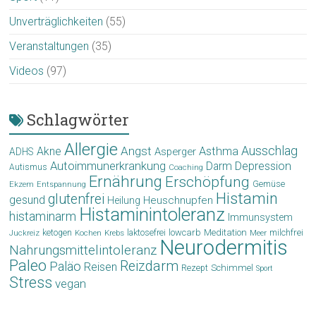
Unverträglichkeiten
(55)
Veranstaltungen
(35)
Videos
(97)
Schlagwörter
Allergie
Angst
Ausschlag
Akne
Asthma
Asperger
ADHS
Autoimmunerkrankung
Depression
Darm
Autismus
Coaching
Ernährung
Erschöpfung
Gemüse
Ekzem
Entspannung
Histamin
glutenfrei
gesund
Heuschnupfen
Heilung
Histaminintoleranz
histaminarm
Immunsystem
laktosefrei
lowcarb
Meditation
milchfrei
ketogen
Krebs
Meer
Juckreiz
Kochen
Neurodermitis
Nahrungsmittelintoleranz
Paleo
Reizdarm
Paläo
Reisen
Schimmel
Rezept
Sport
Stress
vegan