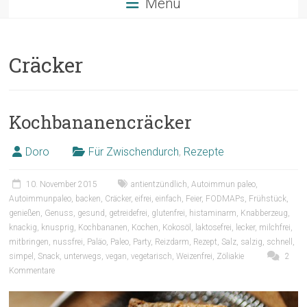
Menü
Cräcker
Kochbananencräcker
Doro
Für Zwischendurch
,
Rezepte
10. November 2015
antientzündlich
,
Autoimmun paleo
,
Autoimmunpaleo
,
backen
,
Cräcker
,
eifrei
,
einfach
,
Feier
,
FODMAPs
,
Frühstück
,
genießen
,
Genuss
,
gesund
,
getreidefrei
,
glutenfrei
,
histaminarm
,
Knabberzeug
,
knackig
,
knusprig
,
Kochbananen
,
Kochen
,
Kokosöl
,
laktosefrei
,
lecker
,
milchfrei
,
mitbringen
,
nussfrei
,
Paläo
,
Paleo
,
Party
,
Reizdarm
,
Rezept
,
Salz
,
salzig
,
schnell
,
simpel
,
Snack
,
unterwegs
,
vegan
,
vegetarisch
,
Weizenfrei
,
Zöliakie
2
Kommentare