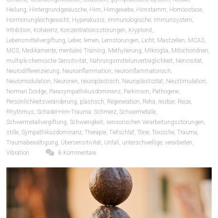
Heilung
,
Hintergrundgeräusche
,
Hirn
,
Hirngewebe
,
Hirnstamm
,
Homöostase
,
Hormonungleichgewicht
,
Hyperakusis
,
immunologische
,
Immunsystem
,
Inhibition
,
Kohärenz
,
Konzentrationsstörungen
,
Kryptonit
,
Lebensmittelvergiftung
,
Leber
,
lernen
,
Lernstörungen
,
Licht
,
Mastzellen
,
MCAS
,
MCS
,
Medikamente
,
mentales Training
,
Methylierung
,
Mikroglia
,
Mitochondrien
,
multiple chemische Sensitivität
,
Nahrungsmittelunverträglichkeit
,
Nervosität
,
Neurodifferenzierung
,
Neuroinflammation
,
neuroinflammatorisch
,
Neuromodulation
,
Neuronen
,
neuroplastisch
,
Neuroplastizität
,
Neustimulation
,
Norman Doidge
,
Parasympathikusdominanz
,
Parkinson
,
Pathogene
,
Persönlichkeitsveränderung
,
plastisch
,
Regeneration
,
Reha
,
reizbar
,
Reize
,
Rhythmus
,
Schädel-Hirn-Trauma
,
Schmerz
,
Schwermetalle
,
Schwermetallvergiftung
,
Schwierigkeit
,
sensorischen Verarbeitungsstörungen
,
stille
,
Sympathikusdominanz
,
Therapie
,
Tiefschlaf
,
Töne
,
Toxische
,
Trauma
,
Traumabewältigung
,
Übersensitivität
,
Unfall
,
unterschwellige
,
verarbeiten
,
Vibration
8 Kommentare