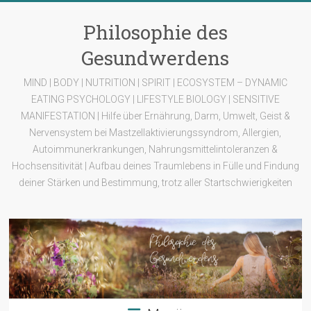
Zum
Inhalt
Philosophie des
springen
Gesundwerdens
MIND | BODY | NUTRITION | SPIRIT | ECOSYSTEM – DYNAMIC
EATING PSYCHOLOGY | LIFESTYLE BIOLOGY | SENSITIVE
MANIFESTATION | Hilfe über Ernährung, Darm, Umwelt, Geist &
Nervensystem bei Mastzellaktivierungssyndrom, Allergien,
Autoimmunerkrankungen, Nahrungsmittelintoleranzen &
Hochsensitivität | Aufbau deines Traumlebens in Fülle und Findung
deiner Stärken und Bestimmung, trotz aller Startschwierigkeiten