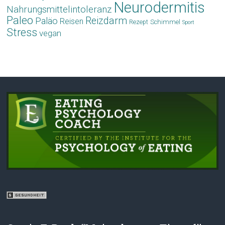
Neurodermitis
Nahrungsmittelintoleranz
Paleo
Reizdarm
Paläo
Reisen
Schimmel
Rezept
Sport
Stress
vegan