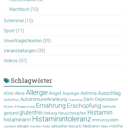
Nachtisch
(10)
Schimmel
(15)
Sport
(11)
Unverträglichkeiten
(55)
Veranstaltungen
(35)
Videos
(97)
Schlagwörter
Allergie
Angst
Ausschlag
Akne
Asthma
Asperger
ADHS
Autoimmunerkrankung
Depression
Darm
Autismus
Coaching
Ernährung
Erschöpfung
Gemüse
Ekzem
Entspannung
Histamin
glutenfrei
gesund
Heuschnupfen
Heilung
Histaminintoleranz
histaminarm
Immunsystem
laktosefrei
lowcarb
Meditation
milchfrei
ketogen
Krebs
Meer
Juckreiz
Kochen