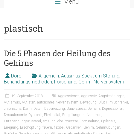
Menü
plastisch
Die 5 Phasen der Heilung des
Gehirns
Doro
Allgemein
,
Autismus Spektrum Störung
,
Behandlungsmethoden
,
Forschung
,
Gehirn
,
Nervensystem
19. September 2018
Aggressionen
,
aggressiv
,
Angststörungen
,
Autismus
,
Autisten
,
autonomes Nervensystem
,
Bewegung
,
Blut-Hirn-Schranke
,
chronische
,
Darm
,
Daten
,
Dauerreizung
,
Dauerstress
,
Demenz
,
Depressionen
,
Dysautonomie
,
Dystonie
,
Elektrizität
,
Entgiftungsmaßnahmen
,
Entspannungszustand
,
entzündliche Prozesse
,
Entzündung
,
Epilepsie
,
Erregung
,
Erschöpfung
,
feuern
,
flexibel
,
Gedanken
,
Gehirn
,
Gehirnübungen
,
Gerüche
,
Geweberegeneration
,
Gliazellen
,
glymphatische System
,
heilbar
,