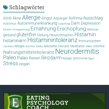
Schlagwörter
Allergie
Angst
Ausschlag
Akne
Asthma
Asperger
ADHS
Autoimmunerkrankung
Depression
Darm
Autismus
Coaching
Ernährung
Erschöpfung
Gemüse
Ekzem
Entspannung
Histamin
glutenfrei
gesund
Heuschnupfen
Heilung
Histaminintoleranz
histaminarm
Immunsystem
laktosefrei
lowcarb
Meditation
milchfrei
ketogen
Krebs
Meer
Juckreiz
Kochen
Neurodermitis
Nahrungsmittelintoleranz
Paleo
Reizdarm
Paläo
Reisen
Schimmel
Rezept
Sport
Stress
vegan