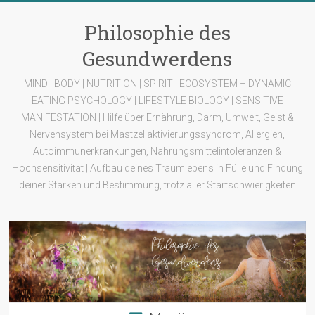
Zum
Inhalt
Philosophie des
springen
Gesundwerdens
MIND | BODY | NUTRITION | SPIRIT | ECOSYSTEM – DYNAMIC
EATING PSYCHOLOGY | LIFESTYLE BIOLOGY | SENSITIVE
MANIFESTATION | Hilfe über Ernährung, Darm, Umwelt, Geist &
Nervensystem bei Mastzellaktivierungssyndrom, Allergien,
Autoimmunerkrankungen, Nahrungsmittelintoleranzen &
Hochsensitivität | Aufbau deines Traumlebens in Fülle und Findung
deiner Stärken und Bestimmung, trotz aller Startschwierigkeiten