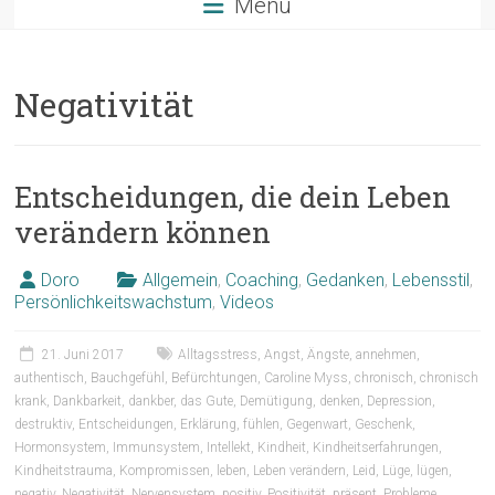
Menü
Negativität
Entscheidungen, die dein Leben
verändern können
Doro
Allgemein
,
Coaching
,
Gedanken
,
Lebensstil
,
Persönlichkeitswachstum
,
Videos
21. Juni 2017
Alltagsstress
,
Angst
,
Ängste
,
annehmen
,
authentisch
,
Bauchgefühl
,
Befürchtungen
,
Caroline Myss
,
chronisch
,
chronisch
krank
,
Dankbarkeit
,
dankber
,
das Gute
,
Demütigung
,
denken
,
Depression
,
destruktiv
,
Entscheidungen
,
Erklärung
,
fühlen
,
Gegenwart
,
Geschenk
,
Hormonsystem
,
Immunsystem
,
Intellekt
,
Kindheit
,
Kindheitserfahrungen
,
Kindheitstrauma
,
Kompromissen
,
leben
,
Leben verändern
,
Leid
,
Lüge
,
lügen
,
negativ
,
Negativität
,
Nervensystem
,
positiv
,
Positivität
,
präsent
,
Probleme
,