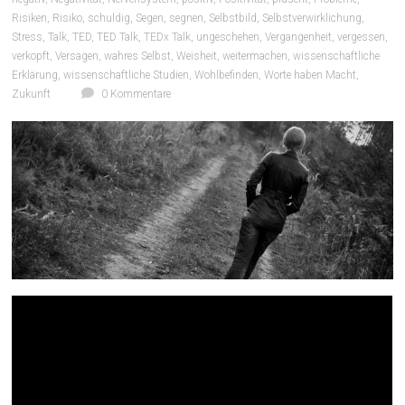
Risiken
,
Risiko
,
schuldig
,
Segen
,
segnen
,
Selbstbild
,
Selbstverwirklichung
,
Stress
,
Talk
,
TED
,
TED Talk
,
TEDx Talk
,
ungeschehen
,
Vergangenheit
,
vergessen
,
verkopft
,
Versagen
,
wahres Selbst
,
Weisheit
,
weitermachen
,
wissenschaftliche
Erklärung
,
wissenschaftliche Studien
,
Wohlbefinden
,
Worte haben Macht
,
Zukunft
0 Kommentare