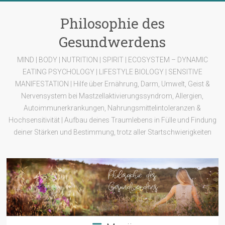
Zum
Inhalt
Philosophie des
springen
Gesundwerdens
MIND | BODY | NUTRITION | SPIRIT | ECOSYSTEM – DYNAMIC
EATING PSYCHOLOGY | LIFESTYLE BIOLOGY | SENSITIVE
MANIFESTATION | Hilfe über Ernährung, Darm, Umwelt, Geist &
Nervensystem bei Mastzellaktivierungssyndrom, Allergien,
Autoimmunerkrankungen, Nahrungsmittelintoleranzen &
Hochsensitivität | Aufbau deines Traumlebens in Fülle und Findung
deiner Stärken und Bestimmung, trotz aller Startschwierigkeiten