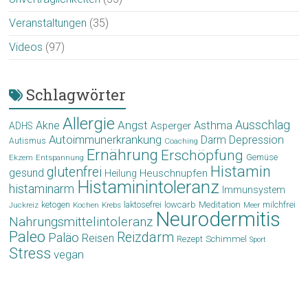
Veranstaltungen
(35)
Videos
(97)
Schlagwörter
Allergie
Angst
Ausschlag
Akne
Asthma
Asperger
ADHS
Autoimmunerkrankung
Depression
Darm
Autismus
Coaching
Ernährung
Erschöpfung
Gemüse
Ekzem
Entspannung
Histamin
glutenfrei
gesund
Heuschnupfen
Heilung
Histaminintoleranz
histaminarm
Immunsystem
laktosefrei
lowcarb
Meditation
milchfrei
ketogen
Krebs
Meer
Juckreiz
Kochen
Neurodermitis
Nahrungsmittelintoleranz
Paleo
Reizdarm
Paläo
Reisen
Schimmel
Rezept
Sport
Stress
vegan