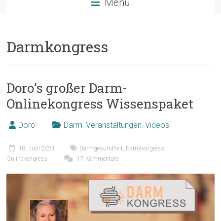
Menü
Darmkongress
Doro’s großer Darm-
Onlinekongress Wissenspaket
Doro
Darm
,
Veranstaltungen
,
Videos
18. Juni 2021
Darmgesundheit
,
Darmkongress
,
Onlinekongress
17 Kommentare